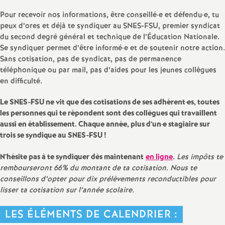
Pour recevoir nos informations, être conseillé
·
e et défendu
·
e, tu
o
peux d’ores et déjà te syndiquer au SNES-FSU, premier syndicat
du second degré général et technique de l’Éducation Nationale.
u
Se syndiquer permet d’être informé
·
e et de soutenir notre action.
Sans cotisation, pas de syndicat, pas de permanence
r
téléphonique ou par mail, pas d’aides pour les jeunes collègues
en difficulté.
s
Le SNES-FSU ne vit que des cotisations de ses adhérent
·
es, toutes
les personnes qui te répondent sont des collègues qui travaillent
aussi en établissement. Chaque année, plus d’un
·
e stagiaire sur
trois se syndique au SNES-FSU
!
N’hésite pas à te syndiquer dès maintenant
en ligne
.
Les impôts te
rembourseront 66% du montant de ta cotisation. Nous te
conseillons d’opter pour dix prélèvements reconductibles pour
lisser ta cotisation sur l’année scolaire.
LES ÉLÉMENTS DE CALENDRIER :