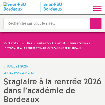
Snes-FSU
S
Bordeaux
y
Reche
n
d
VOUS ÊTES ICI :
ACCUEIL
ENTRÉE DANS LE MÉTIER
ANNÉE DE STAGE
STAGIAIRE À LA RENTRÉE 2026 DANS L’ACADÉMIE DE BORDEAUX
i
c
5 JUILLET 2026
ENTRÉE DANS LE MÉTIER
a
Stagiaire à la rentrée 2026
dans l’académie de
t
Bordeaux
N