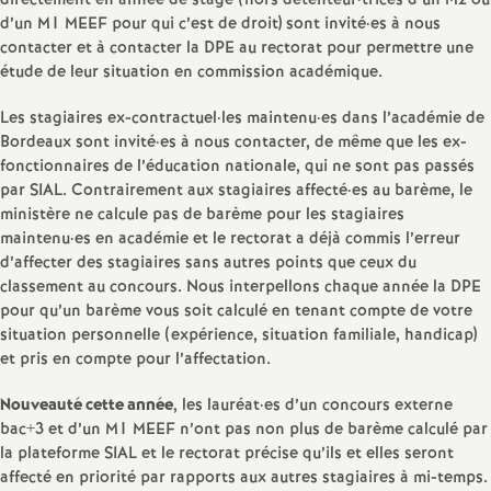
directement en année de stage (hors détenteur
·
trices d’un M2 ou
d’un M1 MEEF pour qui c’est de droit) sont invité
é
·
es à nous
contacter et à contacter la DPE au rectorat pour permettre une
étude de leur situation en commission académique.
O
Les stagiaires ex-contractuel
·
les maintenu
·
es dans l’académie de
r
Bordeaux sont invité
·
es à nous contacter, de même que les ex-
fonctionnaires de l’éducation nationale, qui ne sont pas passés
par SIAL. Contrairement aux stagiaires affecté
·
es au barème, le
l
ministère ne calcule pas de barème pour les stagiaires
maintenu
·
es en académie et le rectorat a déjà commis l’erreur
é
d’affecter des stagiaires sans autres points que ceux du
classement au concours. Nous interpellons chaque année la DPE
a
pour qu’un barème vous soit calculé en tenant compte de votre
situation personnelle (expérience, situation familiale, handicap)
et pris en compte pour l’affectation.
n
Nouveauté cette année
, les lauréat
·
es d’un concours externe
s
bac+3 et d’un M1 MEEF n’ont pas non plus de barème calculé par
la plateforme SIAL et le rectorat précise qu’ils et elles seront
T
affecté en priorité par rapports aux autres stagiaires à mi-temps.