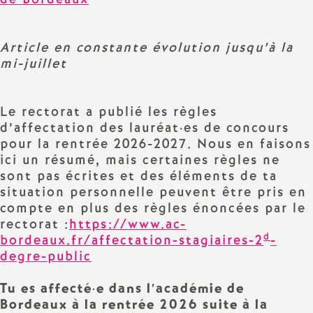
e
s
Article en constante évolution jusqu’à la
mi-juillet
E
n
Le rectorat a publié les règles
d’affectation des lauréat
·
es de concours
s
pour la rentrée 2026-2027. Nous en faisons
ici un résumé, mais certaines règles ne
e
sont pas écrites et des éléments de ta
situation personnelle peuvent être pris en
i
compte en plus des règles énoncées par le
rectorat :
https://www.ac-
d
bordeaux.fr/affectation-stagiaires-2
-
g
degre-public
n
Tu es affecté
·
e dans l’académie de
Bordeaux à la rentrée 2026 suite à la