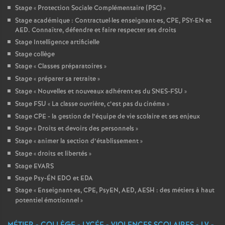
Stage «
Protection Sociale Complémentaire (PSC)
»
Stage académique : Contractuel
·
les enseignant
·
es, CPE, PSY-EN et
AED. Connaître, défendre et faire respecter ses droits
Stage Intelligence artificielle
Stage collège
Stage «
Classes préparatoires
»
Stage «
préparer sa retraite
»
Stage «
Nouvelles et nouveaux adhérent
·
es du SNES-FSU
»
Stage FSU «
La classe ouvrière, c’est pas du cinéma
»
Stage CPE - la gestion de l’équipe de vie scolaire et ses enjeux
Stage «
Droits et devoirs des personnels
»
Stage «
animer la section d’établissement
»
Stage «
droits et libertés
»
Stage EVARS
Stage Psy-ÉN EDO et EDA
Stage «
Enseignant
·
es, CPE, PsyEN, AED, AESH : des métiers à haut
potentiel émotionnel
»