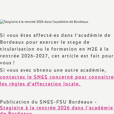
Partager
Partager
Partager
Imprimer
Envoyer
a
l'article
l'article
l'article
l'article
l'article
sur
sur
via
par
Facebook
Twitter
Addthis
email
t
i
Si vous êtes affecté
·
es dans l’académie de
Bordeaux pour exercer le stage de
o
titularisation ou la formation en M2E à la
rentrée 2026-2027, cet article est fait pour
n
vous
!
Si vous avez obtenu une autre académie,
a
contactez le SNES concerné pour connaître
les règles d’affectation locale.
l
d
Publication du SNES-FSU Bordeaux -
Stagiaire à la rentrée 2026 dans l’académie
de Bordeaux