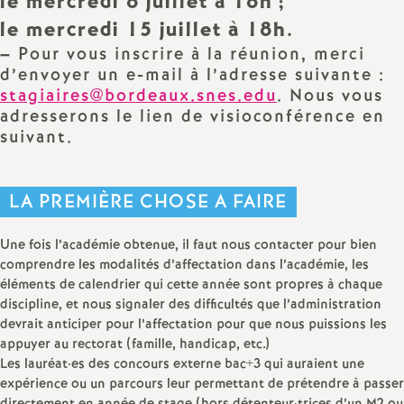
le mercredi 8 juillet à 18h
;
e
le mercredi 15 juillet à 18h.
–
Pour vous inscrire à la réunion, merci
c
d’envoyer un e-mail à l’adresse suivante :
stagiaires@bordeaux.snes.edu
. Nous vous
o
adresserons le lien de visioconférence en
suivant.
n
d
LA PREMIÈRE CHOSE A FAIRE
d
Une fois l’académie obtenue, il faut nous contacter pour bien
comprendre les modalités d’affectation dans l’académie, les
éléments de calendrier qui cette année sont propres à chaque
e
discipline, et nous signaler des difficultés que l’administration
devrait anticiper pour l’affectation pour que nous puissions les
g
appuyer au rectorat (famille, handicap, etc.)
Les lauréat
·
es des concours externe bac+3 qui auraient une
r
expérience ou un parcours leur permettant de prétendre à passer