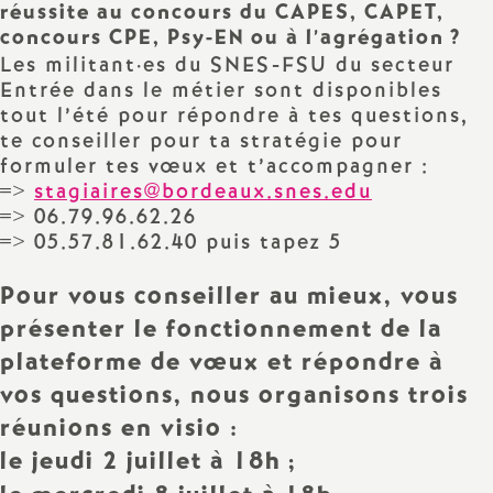
e
réussite au concours du CAPES, CAPET,
concours CPE, Psy-EN ou à l’agrégation
?
m
Les militant
·
es du SNES-FSU du secteur
Entrée dans le métier sont disponibles
e
tout l’été pour répondre à tes questions,
te conseiller pour ta stratégie pour
formuler tes vœux et t’accompagner :
n
=>
stagiaires@bordeaux.snes.edu
=> 06.79.96.62.26
t
=> 05.57.81.62.40 puis tapez 5
s
Pour vous conseiller au mieux, vous
présenter le fonctionnement de la
d
plateforme de vœux et répondre à
vos questions, nous organisons trois
e
réunions en visio :
S
le jeudi 2 juillet à 18h
;