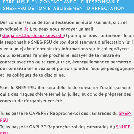
ÊTRE MIS-E EN CONTACT AVEC LE RESPONSABLE
SNES-FSU DE TON ETABLISSEMENT D’AFFECTATION
Dès connaissance de ton affectation en établissement, si tu es
syndiqué
·
e (
ici
), tu peux nous envoyer un mail
(
stagiaires@bordeaux.snes.edu
) ) pour que nous contactions le ou
la responsable SNES-FSU de ton établissement d’affectation (s’il
y en a un
·
e) afin d’obtenir des informations sur le collège/lycée
où tu exerceras l’année prochaine, essayer de te mettre en
contact avec ton ou ta tuteur
·
trice, éventuellement te permettre
de connaître tes niveaux et pouvoir joindre l’équipe pédagogique
et les collègues de ta discipline.
Sans le SNES-FSU il te sera difficile de contacter l’établissement
qui a des risques d’être fermé fin juillet, et donc de préparer des
cours et de t’organiser cet été.
Tu as passé le CAPEPS
? Rapproche-toi des camarades du
SNEP-
FSU
.
Tu as passé le CAPLP
? Rapproche-toi des camarades du
SNUEP-