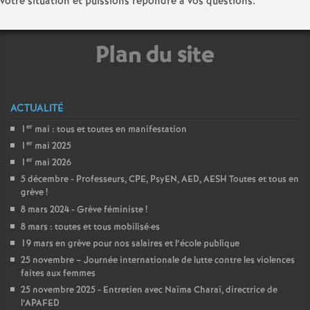
votre situation et puissions répondre à vos questions.
Plan du site
ACTUALITÉ
er
1
mai : tous et toutes en manifestation
er
1
mai 2025
er
1
mai 2026
5 décembre - Professeurs, CPE, PsyEN, AED, AESH Toutes et tous en
grève
!
8 mars 2024 - Grève féministe
!
8 mars : toutes et tous mobilisé
·
es
19 mars en grève pour nos salaires et l’école publique
25 novembre – Journée internationale de lutte contre les violences
faites aux femmes
25 novembre 2025 - Entretien avec Naïma Charaï, directrice de
l’APAFED