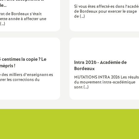
ble…
e
Si vous êtes affecté·es dans l’acad
de Bordeaux pour exercer le stage
rat de Bordeaux s’était
de (…)
ette année à affecter une
m
(…)
e
n
5 centimes la copie
? Le
Intra 2026 - Académie de
 mépris
!
Bordeaux
t
 des milliers d’enseignant·es
MUTATIONS INTRA 2026 Les résult
rer les corrections du
du mouvement intra-académique
s
sont (…)
d
e
S