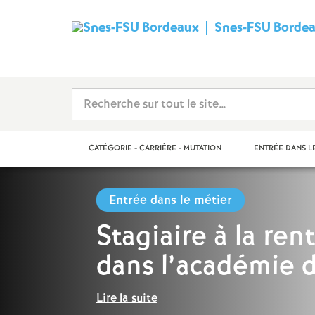
Snes-FSU Borde
CATÉGORIE - CARRIÈRE - MUTATION
ENTRÉE DANS L
Entrée dans le métier
Suivre sa carrière
Année de concour
Stagiaire à la ren
dans l’académie 
Mutations
Année de stage
Catégories
Lire la suite