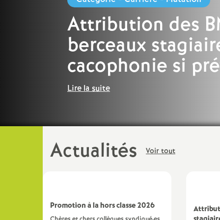
Attribution des 
berceaux stagiair
cacophonie si pré
Lire la suite
Actualités
Voir tout
Promotion à la hors classe 2026
Attribu
stagiair
Chères et chers collègues syndiqué·es,