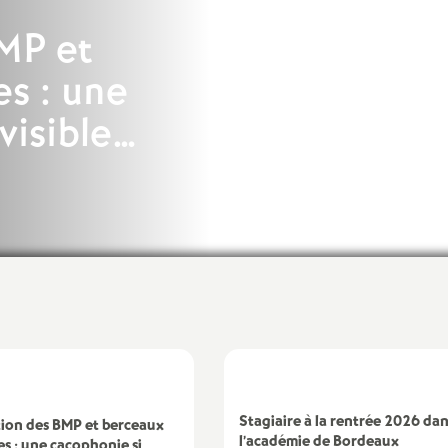
e
BMP et
s
es : une
E
visible…
n
s
e
i
g
n
Stagiaire à la rentrée 2026 da
tion des BMP et berceaux
l’académie de Bordeaux
es : une cacophonie si