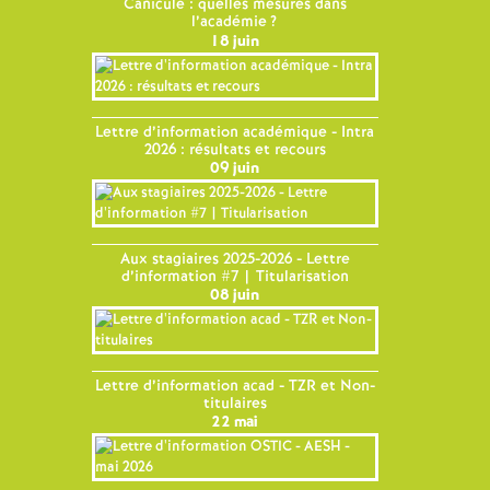
Canicule : quelles mesures dans
l’académie
?
18 juin
Lettre d’information académique - Intra
2026 : résultats et recours
09 juin
Aux stagiaires 2025-2026 - Lettre
d’information #7 | Titularisation
08 juin
Lettre d’information acad - TZR et Non-
titulaires
22 mai