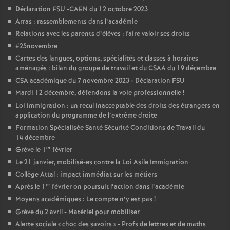
e
Déclaration FSU -CAEN du 12 octobre 2023
Arras : rassemblements dans l’académie
c
Relations avec les parents d’élèves : faire valoir ses droits
#25novembre
o
Cartes des langues, options, spécialités et classes à horaires
aménagés : bilan du groupe de travail et du CSAA du 19 décembre
CSA académique du 7 novembre 2023 - Déclaration FSU
n
Mardi 12 décembre, défendons la voie professionnelle
!
Loi immigration : un recul inacceptable des droits des étrangers en
d
application du programme de l’extrême droite
Formation Spécialisée Santé Sécurité Conditions de Travail du
d
14 décembre
er
Grève le 1
février
e
Le 21 janvier, mobilisé-es contre la Loi Asile Immigration
Collège Attal : impact immédiat sur les métiers
er
Après le 1
février on poursuit l’action dans l’académie
g
Moyens académiques : Le compte n’y est pas
!
Grève du 2 avril - Matériel pour mobiliser
r
Alerte sociale «
choc des savoirs
» - Profs de lettres et de maths