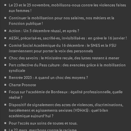
Le 23 et le 25 novembre, mobilisons-nous contre les violences faites
o
aux femmes
!
Continuer la mobilisation pour nos salaires, nos métiers et la
Fonction publique
!
u
Action : Un 5 décembre réussi, et après
?
AESH, précarisé
·
es, sacrifié
·
es, invisibilisé
·
es : en grève le 16 janvier
!
r
Comité Social Académique du 16 décembre : le SNES et la FSU
interviennent pour porter la voix des personnels
s
Choc des savoirs : le Ministère recule, des luttes restent à mener
Part collective du Pass culture : des avancées grâce à la mobilisation
syndicale
Rentrée 2025 : A quand un choc des moyens
?
Charte Pronote
Focus sur l’académie de Bordeaux : égalité professionnelle, quelle
réalité
?
Dispositif de signalement des actes de violences, discriminations,
harcèlement et agissements sexistes (VDHAS) : quel bilan
académique aujourd’hui
?
Pour l’accès aux soins de toutes et tous.
Le 22 mars, marchons contre le racisme