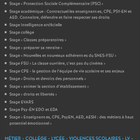
Stage «
Protection Sociale Complémentaire (PSC)
»
Stage académique : Contractuel
·
les enseignant
·
es, CPE, PSY-EN et
AED. Connaître, défendre et faire respecter ses droits
Stage Intelligence artificielle
Stage collège
Stage «
Classes préparatoires
»
Stage «
préparer sa retraite
»
Stage «
Nouvelles et nouveaux adhérent
·
es du SNES-FSU
»
Stage FSU «
La classe ouvrière, c’est pas du cinéma
»
Stage CPE - la gestion de l’équipe de vie scolaire et ses enjeux
Stage «
Droits et devoirs des personnels
»
Stage «
animer la section d’établissement
»
Stage «
droits et libertés
»
Stage EVARS
Stage Psy-ÉN EDO et EDA
Stage «
Enseignant
·
es, CPE, PsyEN, AED, AESH : des métiers à haut
potentiel émotionnel
»
MÉTIER - COLLÈGE - LYCÉE - VIOLENCES SCOLAIRES - LV -