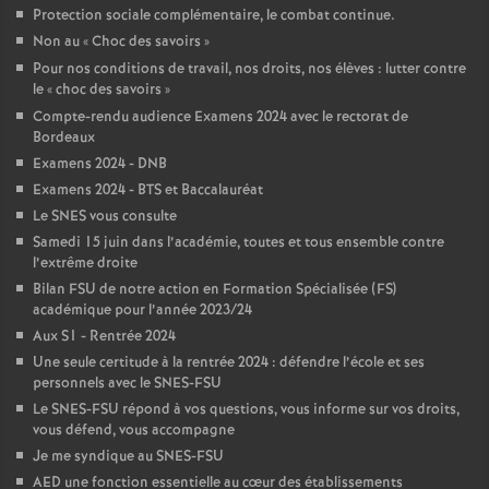
Protection sociale complémentaire, le combat continue.
é
Non au «
Choc des savoirs
»
Pour nos conditions de travail, nos droits, nos élèves : lutter contre
O
le «
choc des savoirs
»
Compte-rendu audience Examens 2024 avec le rectorat de
r
Bordeaux
Examens 2024 - DNB
l
Examens 2024 - BTS et Baccalauréat
Le SNES vous consulte
Samedi 15 juin dans l’académie, toutes et tous ensemble contre
é
l’extrême droite
Bilan FSU de notre action en Formation Spécialisée (FS)
a
académique pour l’année 2023/24
Aux S1 - Rentrée 2024
n
Une seule certitude à la rentrée 2024 : défendre l’école et ses
personnels avec le SNES-FSU
Le SNES-FSU répond à vos questions, vous informe sur vos droits,
s
vous défend, vous accompagne
Je me syndique au SNES-FSU
T
AED une fonction essentielle au cœur des établissements