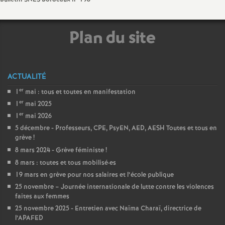
e
s
Plan du site
E
n
ACTUALITÉ
er
1
mai : tous et toutes en manifestation
s
er
1
mai 2025
er
1
mai 2026
e
5 décembre - Professeurs, CPE, PsyEN, AED, AESH Toutes et tous en
grève
!
i
8 mars 2024 - Grève féministe
!
8 mars : toutes et tous mobilisé
·
es
g
19 mars en grève pour nos salaires et l’école publique
25 novembre – Journée internationale de lutte contre les violences
faites aux femmes
n
25 novembre 2025 - Entretien avec Naïma Charaï, directrice de
l’APAFED