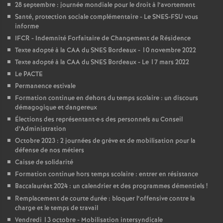
e
28 septembre : journée mondiale pour le droit à l’avortement
Santé, protection sociale complémentaire - Le SNES-FSU vous
m
informe
IFCR - Indemnité Forfaitaire de Changement de Résidence
e
Texte adopté à la CAA du SNES Bordeaux - 10 novembre 2022
Texte adopté à la CAA du SNES Bordeaux - Le 17 mars 2022
Le PACTE
n
Permanence estivale
Formation continue en dehors du temps scolaire : un discours
t
démagogique et dangereux
Élections des représentant
·
e
·
s des personnels au Conseil
s
d’Administration
Octobre 2023 : 2 journées de grève et de mobilisation pour la
défense de nos métiers
d
Caisse de solidarité
Formation continue hors temps scolaire : entrer en résistance
e
Baccalauréat 2024 : un calendrier et des programmes démentiels
!
Remplacement de courte durée : bloquer l’offensive contre la
S
charge et le temps de travail
Vendredi 13 octobre - Mobilisation intersyndicale