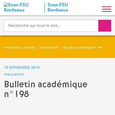
Snes-FSU
S
Bordeaux
y
Reche
n
d
VOUS ÊTES ICI :
ACCUEIL
PUBLICATIONS
BULLETIN ACADÉMIQUE N°198
i
19 NOVEMBRE 2018
c
PUBLICATIONS
Bulletin académique
a
n°198
t
Partager
Partager
Partager
Imprimer
Envoyer
l'article
l'article
l'article
l'article
l'article
N
sur
sur
via
par