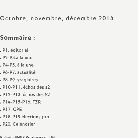
Facebook
Twitter
Addthis
email
a
Octobre, novembre, décembre 2014
t
Sommaire :
i
P1. éditorial
o
P2-P3.à la une
P4-P5. à la une
n
P6-P7. actualité
P8-P9. stagiaires
P10-P11. échos des s2
a
P12-P13. échos des S2
P14-P15-P16. TZR
l
P17. CPE
P18-P19.élections pro.
d
P20. Calendrier
Bulletin SNES Bordeaux n°198