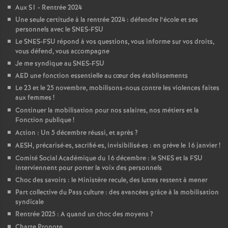
Aux S1 - Rentrée 2024
é
Une seule certitude à la rentrée 2024 : défendre l’école et ses
personnels avec le SNES-FSU
O
Le SNES-FSU répond à vos questions, vous informe sur vos droits,
vous défend, vous accompagne
r
Je me syndique au SNES-FSU
AED une fonction essentielle au cœur des établissements
Le 23 et le 25 novembre, mobilisons-nous contre les violences faites
l
aux femmes
!
Continuer la mobilisation pour nos salaires, nos métiers et la
é
Fonction publique
!
Action : Un 5 décembre réussi, et après
?
a
AESH, précarisé
·
es, sacrifié
·
es, invisibilisé
·
es : en grève le 16 janvier
!
Comité Social Académique du 16 décembre : le SNES et la FSU
n
interviennent pour porter la voix des personnels
Choc des savoirs : le Ministère recule, des luttes restent à mener
s
Part collective du Pass culture : des avancées grâce à la mobilisation
syndicale
Rentrée 2025 : A quand un choc des moyens
?
T
Charte Pronote