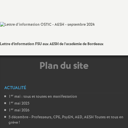
Partager
Partager
Partager
Imprimer
Envoyer
a
l'article
l'article
l'article
l'article
l'article
sur
sur
via
par
Facebook
Twitter
Addthis
email
t
i
Lettre d’information FSU aux AESH de l’académie de Bordeaux
o
Plan du site
n
a
ACTUALITÉ
l
er
1
mai : tous et toutes en manifestation
er
1
mai 2025
er
d
1
mai 2026
5 décembre - Professeurs, CPE, PsyEN, AED, AESH Toutes et tous en
grève
!