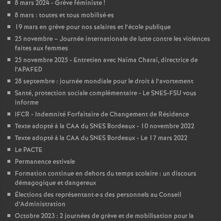
e
8 mars 2024 - Grève féministe
!
8 mars : toutes et tous mobilisé
·
es
s
19 mars en grève pour nos salaires et l’école publique
25 novembre – Journée internationale de lutte contre les violences
E
faites aux femmes
25 novembre 2025 - Entretien avec Naïma Charaï, directrice de
n
l’APAFED
28 septembre : journée mondiale pour le droit à l’avortement
Santé, protection sociale complémentaire - Le SNES-FSU vous
s
informe
IFCR - Indemnité Forfaitaire de Changement de Résidence
e
Texte adopté à la CAA du SNES Bordeaux - 10 novembre 2022
Texte adopté à la CAA du SNES Bordeaux - Le 17 mars 2022
i
Le PACTE
Permanence estivale
g
Formation continue en dehors du temps scolaire : un discours
démagogique et dangereux
Élections des représentant
·
e
·
s des personnels au Conseil
n
d’Administration
Octobre 2023 : 2 journées de grève et de mobilisation pour la