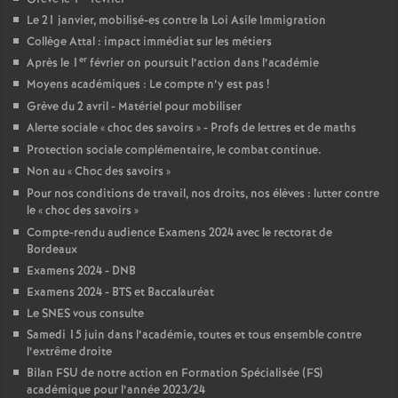
e
Le 21 janvier, mobilisé-es contre la Loi Asile Immigration
Collège Attal : impact immédiat sur les métiers
c
er
Après le 1
février on poursuit l’action dans l’académie
Moyens académiques : Le compte n’y est pas
!
o
Grève du 2 avril - Matériel pour mobiliser
Alerte sociale «
choc des savoirs
» - Profs de lettres et de maths
n
Protection sociale complémentaire, le combat continue.
Non au «
Choc des savoirs
»
d
Pour nos conditions de travail, nos droits, nos élèves : lutter contre
le «
choc des savoirs
»
Compte-rendu audience Examens 2024 avec le rectorat de
d
Bordeaux
Examens 2024 - DNB
e
Examens 2024 - BTS et Baccalauréat
Le SNES vous consulte
g
Samedi 15 juin dans l’académie, toutes et tous ensemble contre
l’extrême droite
r
Bilan FSU de notre action en Formation Spécialisée (FS)
académique pour l’année 2023/24