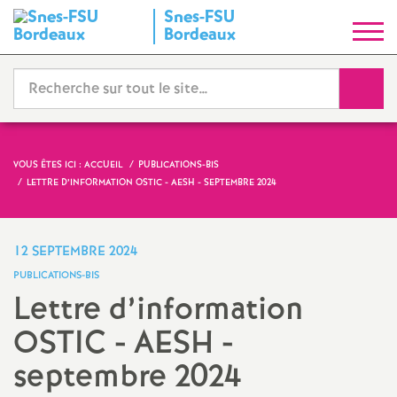
Snes-FSU
S
Bordeaux
y
Reche
n
d
VOUS ÊTES ICI :
ACCUEIL
PUBLICATIONS-BIS
LETTRE D’INFORMATION OSTIC - AESH - SEPTEMBRE 2024
i
c
12 SEPTEMBRE 2024
PUBLICATIONS-BIS
a
Lettre d’information
OSTIC - AESH -
t
septembre 2024
N