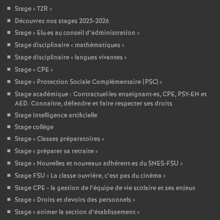
Stage «
TZR
»
Découvrez nos stages 2025-2026
Stage «
Elu
·
es au conseil d’administration
»
Stage disciplinaire «
mathématiques
»
Stage disciplinaire «
langues vivantes
»
Stage «
CPE
»
Stage «
Protection Sociale Complémentaire (PSC)
»
Stage académique : Contractuel
·
les enseignant
·
es, CPE, PSY-EN et
AED. Connaître, défendre et faire respecter ses droits
Stage Intelligence artificielle
Stage collège
Stage «
Classes préparatoires
»
Stage «
préparer sa retraite
»
Stage «
Nouvelles et nouveaux adhérent
·
es du SNES-FSU
»
Stage FSU «
La classe ouvrière, c’est pas du cinéma
»
Stage CPE - la gestion de l’équipe de vie scolaire et ses enjeux
Stage «
Droits et devoirs des personnels
»
Stage «
animer la section d’établissement
»