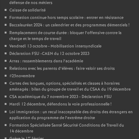
e
défense de nos métiers
Caisse de solidarité
m
Formation continue hors temps scolaire : entrer en résistance
Baccalauréat 2024 : un calendrier et des programmes démentiels
!
e
Remplacement de courte durée : bloquer l’offensive contre la
charge et le temps de travail
Vendredi 13 octobre - Mobilisation intersyndicale
n
Déclaration FSU -CAEN du 12 octobre 2023
Arras : rassemblements dans l’académie
t
Relations avec les parents d’élèves : faire valoir ses droits
#25novembre
s
Cartes des langues, options, spécialités et classes à horaires
aménagés : bilan du groupe de travail et du CSAA du 19 décembre
d
CSA académique du 7 novembre 2023 - Déclaration FSU
Mardi 12 décembre, défendons la voie professionnelle
!
e
Loi immigration : un recul inacceptable des droits des étrangers en
application du programme de l’extrême droite
Formation Spécialisée Santé Sécurité Conditions de Travail du
S
14 décembre
er
Grève le 1
février