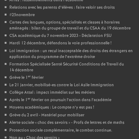
Arras : rassemblements dans l’académie
e
Relations avec les parents d’élèves : faire valoir ses droits
#25novembre
c
Cartes des langues, options, spécialités et classes à horaires
aménagés : bilan du groupe de travail et du CSAA du 19 décembre
o
CSA académique du 7 novembre 2023 - Déclaration FSU
Mardi 12 décembre, défendons la voie professionnelle
!
n
Loi immigration : un recul inacceptable des droits des étrangers en
application du programme de l’extrême droite
Formation Spécialisée Santé Sécurité Conditions de Travail du
d
14 décembre
er
Grève le 1
février
d
Le 21 janvier, mobilisé-es contre la Loi Asile Immigration
Collège Attal : impact immédiat sur les métiers
e
er
Après le 1
février on poursuit l’action dans l’académie
Moyens académiques : Le compte n’y est pas
!
g
Grève du 2 avril - Matériel pour mobiliser
Alerte sociale «
choc des savoirs
» - Profs de lettres et de maths
r
Protection sociale complémentaire, le combat continue.
Non au «
Choc des savoirs
»