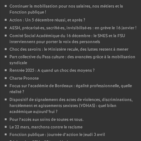
Continuer la mobilisation pour nos salaires, nos métiers et la
o
Fonction publique
!
Action : Un 5 décembre réussi, et après
?
u
AESH, précarisé
·
es, sacrifié
·
es, invisibilisé
·
es : en grève le 16 janvier
!
Comité Social Académique du 16 décembre : le SNES et la FSU
interviennent pour porter la voix des personnels
r
Choc des savoirs : le Ministère recule, des luttes restent à mener
Part collective du Pass culture : des avancées grâce à la mobilisation
s
syndicale
Rentrée 2025 : A quand un choc des moyens
?
Charte Pronote
Focus sur l’académie de Bordeaux : égalité professionnelle, quelle
réalité
?
Dispositif de signalement des actes de violences, discriminations,
harcèlement et agissements sexistes (VDHAS) : quel bilan
académique aujourd’hui
?
Pour l’accès aux soins de toutes et tous.
Le 22 mars, marchons contre le racisme
Fonction publique : journée d’action le jeudi 3 avril