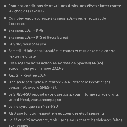
é
Pour nos conditions de travail, nos droits, nos élèves : lutter contre
le «
choc des savoirs
»
Compte-rendu audience Examens 2024 avec le rectorat de
O
Bordeaux
Examens 2024 - DNB
r
Examens 2024 - BTS et Baccalauréat
Le SNES vous consulte
l
Samedi 15 juin dans l’académie, toutes et tous ensemble contre
l’extrême droite
Bilan FSU de notre action en Formation Spécialisée (FS)
é
académique pour l’année 2023/24
Aux S1 - Rentrée 2024
a
Une seule certitude à la rentrée 2024 : défendre l’école et ses
personnels avec le SNES-FSU
n
Le SNES-FSU répond à vos questions, vous informe sur vos droits,
vous défend, vous accompagne
Je me syndique au SNES-FSU
s
AED une fonction essentielle au cœur des établissements
Le 23 et le 25 novembre, mobilisons-nous contre les violences faites
T
aux femmes
!