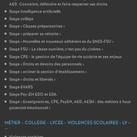
AED. Connaître, défendre et faire respecter ses droits
Stage Intelligence artificielle
Stage collège
Stage «
Classes préparatoires
»
Stage «
préparer sa retraite
»
Stage «
Nouvelles et nouveaux adhérent
·
es du SNES-FSU
»
Stage FSU «
La classe ouvrière, c’est pas du cinéma
»
Stage CPE - la gestion de l’équipe de vie scolaire et ses enjeux
Stage «
Droits et devoirs des personnels
»
Stage «
animer la section d’établissement
»
Stage «
droits et libertés
»
Stage EVARS
Stage Psy-ÉN EDO et EDA
Stage «
Enseignant
·
es, CPE, PsyEN, AED, AESH : des métiers à haut
potentiel émotionnel
»
MÉTIER - COLLÈGE - LYCÉE - VIOLENCES SCOLAIRES - LV -
...