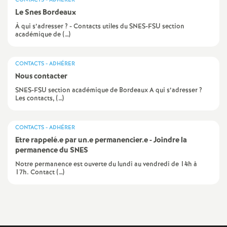
CONTACTS - ADHÉRER
Le Snes Bordeaux
a
À qui s’adresser ? - Contacts utiles du SNES-FSU section
académique de (…)
t
CONTACTS - ADHÉRER
i
Nous contacter
SNES-FSU section académique de Bordeaux A qui s’adresser ?
o
Les contacts, (…)
n
CONTACTS - ADHÉRER
Etre rappelé.e par un.e permanencier.e - Joindre la
a
permanence du SNES
Notre permanence est ouverte du lundi au vendredi de 14h à
l
17h. Contact (…)
d