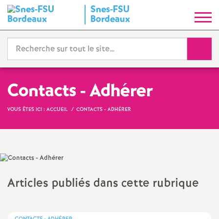
Snes-FSU
S
Bordeaux
y
Reche
n
d
Contacts - Adhérer
i
VOUS ÊTES ICI :
ACCUEIL
CONTACTS - ADHÉRER
c
a
Articles publiés dans cette rubrique
t
N