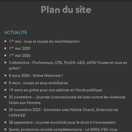
e
Plan du site
s
E
ACTUALITÉ
er
n
1
mai : tous et toutes en manifestation
er
1
mai 2025
er
1
mai 2026
s
5 décembre - Professeurs, CPE, PsyEN, AED, AESH Toutes et tous en
grève
!
e
8 mars 2024 - Grève féministe
!
8 mars : toutes et tous mobilisé
·
es
i
19 mars en grève pour nos salaires et l’école publique
25 novembre – Journée internationale de lutte contre les violences
g
faites aux femmes
25 novembre 2025 - Entretien avec Naïma Charaï, directrice de
l’APAFED
n
28 septembre : journée mondiale pour le droit à l’avortement
Santé, protection sociale complémentaire - Le SNES-FSU vous