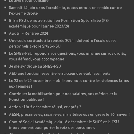
Le SNES vous consulte
é
Samedi 15 juin dans l’académie, toutes et tous ensemble contre
l’extrême droite
Bilan FSU de notre action en Formation Spécialisée (FS)
O
académique pour l’année 2023/24
Aux S1 - Rentrée 2024
r
Une seule certitude à la rentrée 2024 : défendre l’école et ses
personnels avec le SNES-FSU
l
Le SNES-FSU répond à vos questions, vous informe sur vos droits,
vous défend, vous accompagne
Je me syndique au SNES-FSU
é
AED une fonction essentielle au cœur des établissements
Le 23 et le 25 novembre, mobilisons-nous contre les violences faites
a
aux femmes
!
Continuer la mobilisation pour nos salaires, nos métiers et la
n
Fonction publique
!
Action : Un 5 décembre réussi, et après
?
s
AESH, précarisé
·
es, sacrifié
·
es, invisibilisé
·
es : en grève le 16 janvier
!
Comité Social Académique du 16 décembre : le SNES et la FSU
interviennent pour porter la voix des personnels
T