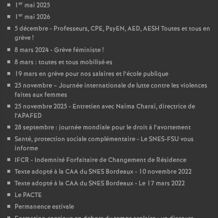
e
er
1
mai 2025
er
1
mai 2026
s
5 décembre - Professeurs, CPE, PsyEN, AED, AESH Toutes et tous en
grève
!
E
8 mars 2024 - Grève féministe
!
8 mars : toutes et tous mobilisé
·
es
n
19 mars en grève pour nos salaires et l’école publique
25 novembre – Journée internationale de lutte contre les violences
s
faites aux femmes
25 novembre 2025 - Entretien avec Naïma Charaï, directrice de
l’APAFED
e
28 septembre : journée mondiale pour le droit à l’avortement
Santé, protection sociale complémentaire - Le SNES-FSU vous
i
informe
IFCR - Indemnité Forfaitaire de Changement de Résidence
g
Texte adopté à la CAA du SNES Bordeaux - 10 novembre 2022
Texte adopté à la CAA du SNES Bordeaux - Le 17 mars 2022
n
Le PACTE
Permanence estivale