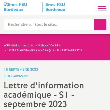
Snes-FSU
S
Bordeaux
y
Reche
n
d
VOUS ÊTES ICI :
ACCUEIL
PUBLICATIONS-BIS
LETTRE D’INFORMATION ACADÉMIQUE - S1 - SEPTEMBRE 2023
i
c
18 SEPTEMBRE 2023
PUBLICATIONS-BIS
a
Lettre d’information
académique - S1 -
t
septembre 2023
N