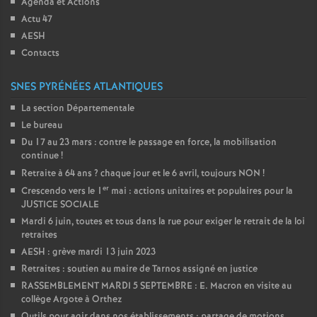
Agenda et Actions
Actu 47
AESH
Contacts
SNES PYRÉNÉES ATLANTIQUES
La section Départementale
Le bureau
Du 17 au 23 mars : contre le passage en force, la mobilisation
continue
!
Retraite à 64 ans
? chaque jour et le 6 avril, toujours NON
!
er
Crescendo vers le 1
mai : actions unitaires et populaires pour la
JUSTICE SOCIALE
Mardi 6 juin, toutes et tous dans la rue pour exiger le retrait de la loi
retraites
AESH : grève mardi 13 juin 2023
Retraites : soutien au maire de Tarnos assigné en justice
RASSEMBLEMENT MARDI 5 SEPTEMBRE : E. Macron en visite au
collège Argote à Orthez
Outils pour agir dans nos établissements : partage de motions,