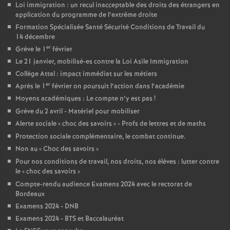
e
Loi immigration : un recul inacceptable des droits des étrangers en
application du programme de l’extrême droite
Formation Spécialisée Santé Sécurité Conditions de Travail du
c
14 décembre
er
Grève le 1
février
o
Le 21 janvier, mobilisé-es contre la Loi Asile Immigration
Collège Attal : impact immédiat sur les métiers
n
er
Après le 1
février on poursuit l’action dans l’académie
Moyens académiques : Le compte n’y est pas
!
d
Grève du 2 avril - Matériel pour mobiliser
Alerte sociale «
choc des savoirs
» - Profs de lettres et de maths
d
Protection sociale complémentaire, le combat continue.
Non au «
Choc des savoirs
»
Pour nos conditions de travail, nos droits, nos élèves : lutter contre
e
le «
choc des savoirs
»
Compte-rendu audience Examens 2024 avec le rectorat de
g
Bordeaux
Examens 2024 - DNB
r
Examens 2024 - BTS et Baccalauréat