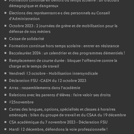
e
Formation continue en dehors du temps scolaire : un discours
démagogique et dangereux
Élections des représentant
·
e
·
s des personnels au Conseil
m
d’Administration
Octobre 2023 : 2 journées de grève et de mobilisation pour la
e
défense de nos métiers
Caisse de solidarité
n
Formation continue hors temps scolaire : entrer en résistance
Baccalauréat 2024 : un calendrier et des programmes démentiels
!
t
Remplacement de courte durée : bloquer l’offensive contre la
charge et le temps de travail
Vendredi 13 octobre - Mobilisation intersyndicale
s
Déclaration FSU -CAEN du 12 octobre 2023
Arras : rassemblements dans l’académie
d
Relations avec les parents d’élèves : faire valoir ses droits
#25novembre
e
Cartes des langues, options, spécialités et classes à horaires
aménagés : bilan du groupe de travail et du CSAA du 19 décembre
S
CSA académique du 7 novembre 2023 - Déclaration FSU
Mardi 12 décembre, défendons la voie professionnelle
!