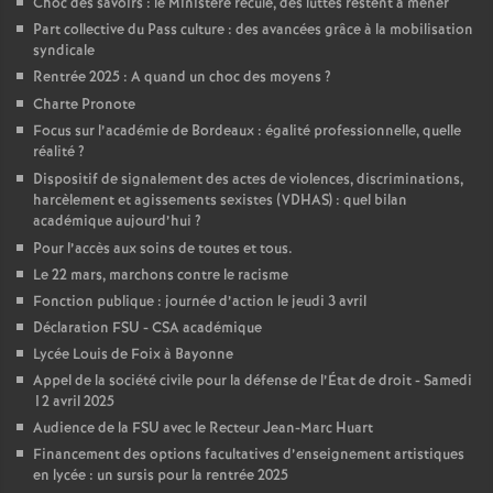
Choc des savoirs : le Ministère recule, des luttes restent à mener
Part collective du Pass culture : des avancées grâce à la mobilisation
o
syndicale
Rentrée 2025 : A quand un choc des moyens
?
u
Charte Pronote
Focus sur l’académie de Bordeaux : égalité professionnelle, quelle
r
réalité
?
Dispositif de signalement des actes de violences, discriminations,
harcèlement et agissements sexistes (VDHAS) : quel bilan
s
académique aujourd’hui
?
Pour l’accès aux soins de toutes et tous.
Le 22 mars, marchons contre le racisme
Fonction publique : journée d’action le jeudi 3 avril
Déclaration FSU - CSA académique
Lycée Louis de Foix à Bayonne
Appel de la société civile pour la défense de l’État de droit - Samedi
12 avril 2025
Audience de la FSU avec le Recteur Jean-Marc Huart
Financement des options facultatives d’enseignement artistiques
en lycée : un sursis pour la rentrée 2025