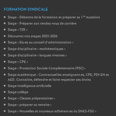
FORMATION SYNDICALE
re
Stage - Débattre de la formation et préparer sa 1
mutation
Stage - Préparer son rendez-vous de carrière
Stage «
TZR
»
Découvrez nos stages 2025-2026
Stage «
Elu
·
es au conseil d’administration
»
Stage disciplinaire «
mathématiques
»
Stage disciplinaire «
langues vivantes
»
Stage «
CPE
»
Stage «
Protection Sociale Complémentaire (PSC)
»
Stage académique : Contractuel
·
les enseignant
·
es, CPE, PSY-EN et
AED. Connaître, défendre et faire respecter ses droits
Stage Intelligence artificielle
Stage collège
Stage «
Classes préparatoires
»
Stage «
préparer sa retraite
»
Stage «
Nouvelles et nouveaux adhérent
·
es du SNES-FSU
»