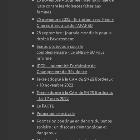
25 novembre – Journée internationale de
lutte contre les violences faites aux
femmes
25 novembre 2025 - Entretien avec Naïma
Charaï, directrice de l’APAFED
28 septembre : journée mondiale pour le
droit à l’avortement
Santé, protection sociale
complémentaire - Le SNES-FSU vous
informe
IFCR - Indemnité Forfaitaire de
Changement de Résidence
Texte adopté à la CAA du SNES Bordeaux
- 10 novembre 2022
Texte adopté à la CAA du SNES Bordeaux
- Le 17 mars 2022
Le PACTE
Permanence estivale
Formation continue en dehors du temps
scolaire : un discours démagogique et
dangereux