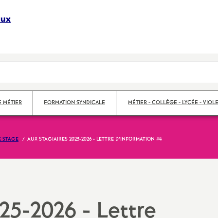
aux
S
y
n
d
E MÉTIER
FORMATION SYNDICALE
MÉTIER - COLLÈGE - LYCÉE - VIOLE
i
E STAGE
AUX STAGIAIRES 2025-2026 - LETTRE D’INFORMATION #4
c
s
Violences scolaires
a
Collège
t
Lycée
25-2026 - Lettre