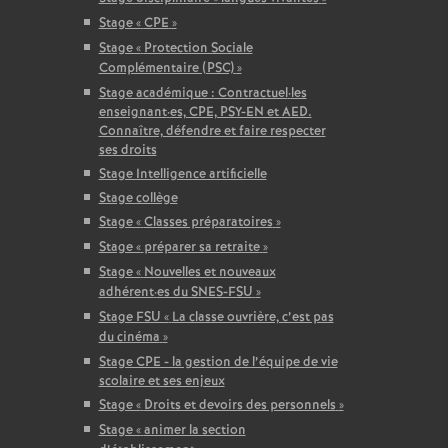
Stage «
CPE
»
Stage «
Protection Sociale
Complémentaire (PSC)
»
Stage académique : Contractuel
·
les
enseignant
·
es, CPE, PSY-EN et AED.
Connaître, défendre et faire respecter
ses droits
Stage Intelligence artificielle
Stage collège
Stage «
Classes préparatoires
»
Stage «
préparer sa retraite
»
Stage «
Nouvelles et nouveaux
adhérent
·
es du SNES-FSU
»
Stage FSU «
La classe ouvrière, c’est pas
du cinéma
»
Stage CPE - la gestion de l’équipe de vie
scolaire et ses enjeux
Stage «
Droits et devoirs des personnels
»
Stage «
animer la section