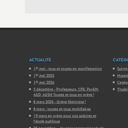
ACTUALITÉ
CATÉGO
er
1
mai : tous et toutes en manifestation
Suivre
er
1
mai 2025
Mutat
er
1
mai 2026
Catég
5 décembre - Professeurs, CPE, PsyEN,
Titula
AED, AESH Toutes et tous en grève
!
8 mars 2024 - Grève féministe
!
8 mars : toutes et tous mobilisé
·
es
19 mars en grève pour nos salaires et
l’école publique