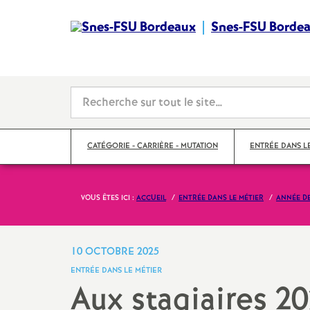
Snes-FSU Borde
CATÉGORIE - CARRIÈRE - MUTATION
ENTRÉE DANS L
VOUS ÊTES ICI :
ACCUEIL
ENTRÉE DANS LE MÉTIER
ANNÉE D
Suivre sa carrière
Année de concour
Mutations
Année de stage
10 OCTOBRE 2025
ENTRÉE DANS LE MÉTIER
Catégories
Aux stagiaires 20