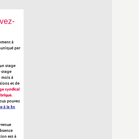
ivez-
lement à
muniqué par
un stage
e stage
n mois à
tions et de
ge syndical
abriqué.
 vous pouvez
 à la fin
e venue
absence
ion est à