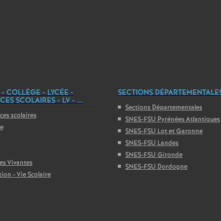
 - COLLÈGE - LYCÉE -
SECTIONS DÉPARTEMENTALE
ES SCOLAIRES - LV - ...
Sections Départementales
ces scolaires
SNES-FSU Pyrénées Atlantiques
ge
SNES-FSU Lot et Garonne
SNES-FSU Landes
SNES-FSU Gironde
es Vivantes
SNES-FSU Dordogne
ion - Vie Scolaire