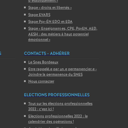
d’établissement
»
Stage «
droits et libertés
»
Stage EVARS
Stage Psy-ÉN EDO et EDA
Stage «
Enseignant
·
es, CPE, PsyEN, AED,
AESH : des métiers à haut potentiel
émotionnel
»
S
CONTACTS - ADHÉRER
Le Snes Bordeaux
Etre rappelé.e par un.e permanencier.e -
Joindre la permanence du SNES
Nous contacter
ELECTIONS PROFESSIONNELLES
Tout sur les élections professionnelles
2022 : c’est ici
!
Elections professionnelles 2022 : le
calendrier des opérations
!