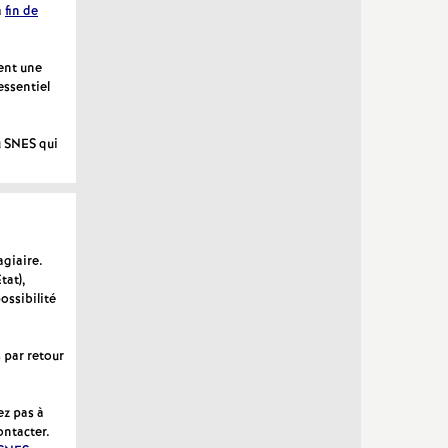
a
fin de
ent une
essentiel
u SNES qui
agiaire.
tat),
ossibilité
 par retour
ez pas à
ontacter.