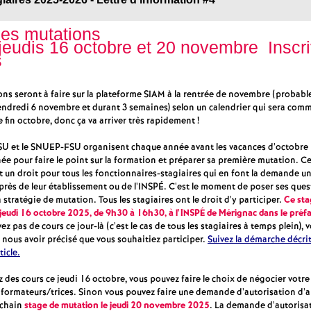
e
es mutations
s
jeudis 16 octobre et 20 novembre Inscr
s
E
ons seront à faire sur la plateforme SIAM à la rentrée de novembre (probab
vendredi 6 novembre et durant 3 semaines) selon un calendrier qui sera com
n
e fin octobre, donc ça va arriver très rapidement !
s
U et le SNUEP-FSU organisent chaque année avant les vacances d'octobre 
ée pour faire le point sur la formation et préparer sa première mutation. C
t un droit pour tous les fonctionnaires-stagiaires qui en font la demande u
e
près de leur établissement ou de l'INSPÉ. C'est le moment de poser ses ques
 stratégie de mutation. Tous les stagiaires ont le droit d'y participer.
Ce sta
e jeudi 16 octobre 2025, de 9h30 à 16h30, à l'INSPÉ de Mérignac dans le préf
i
vez pas de cours ce jour-là (c'est le cas de tous les stagiaires à temps plein),
 nous avoir précisé que vous souhaitiez participer.
Suivez la démarche décrite
ticle.
g
z des cours ce jeudi 16 octobre, vous pouvez faire le choix de négocier votr
n
 formateurs/trices. Sinon vous pouvez faire une demande d'autorisation d'
ochain
stage de mutation le jeudi 20 novembre 2025
. La demande d'autorisat