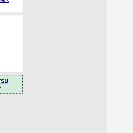
e SNES
FSU
)