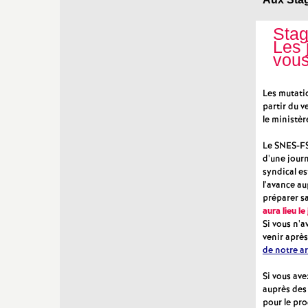
Stag
Les 
vou
Les mutati
partir du 
le ministèr
Le SNES-FS
d'une journ
syndical es
l'avance au
préparer sa
aura lieu l
Si vous n'a
venir après
de notre ar
Si vous ave
auprès des
pour le pr