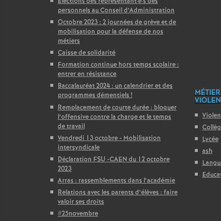
Élections des représentant
·
e
·
s des
personnels au Conseil d’Administration
Octobre 2023 : 2 journées de grève et de
mobilisation pour la défense de nos
métiers
Caisse de solidarité
Formation continue hors temps scolaire :
entrer en résistance
Baccalauréat 2024 : un calendrier et des
MÉTIER
programmes démentiels
!
VIOLENC
Remplacement de courte durée : bloquer
Violen
l’offensive contre la charge et le temps
de travail
Collè
Vendredi 13 octobre - Mobilisation
Lycée
intersyndicale
ash
Déclaration FSU -CAEN du 12 octobre
Langu
2023
Educat
Arras : rassemblements dans l’académie
Relations avec les parents d’élèves : faire
valoir ses droits
#25novembre