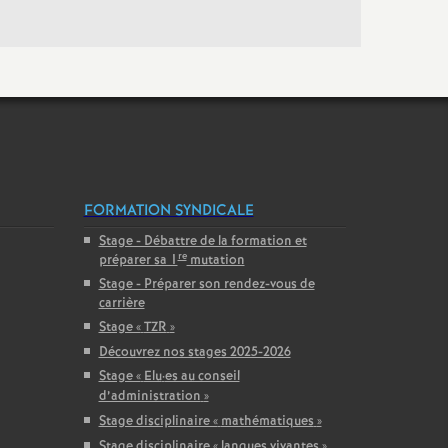
FORMATION SYNDICALE
Stage - Débattre de la formation et
re
préparer sa 1
mutation
Stage - Préparer son rendez-vous de
carrière
Stage «
TZR
»
Découvrez nos stages 2025-2026
Stage «
Elu
·
es au conseil
d’administration
»
Stage disciplinaire «
mathématiques
»
Stage disciplinaire «
langues vivantes
»