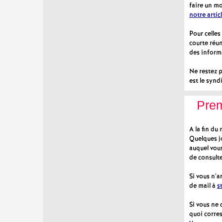
faire un mo
notre artic
Pour celle
courte réun
des inform
Ne restez p
est le syn
Prem
A la fin du
Quelques jo
auquel vous
de consulte
Si vous n'a
de mail à
s
Si vous ne
quoi corre