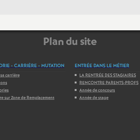
r
é
O
Plan du site
r
l
RIE - CARRIÈRE - MUTATION
ENTRÉE DANS LE MÉTIER
 sa carrière
LA RENTRÉE DES STAGIAIRES
é
ions
RENCONTRE PARENTS-PROFS
ories
Année de concours
a
ire sur Zone de Remplacement
Année de stage
n
s