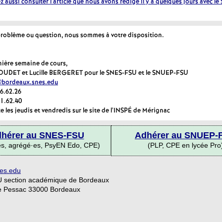
 aussi consulter l'article que nous avons rédigé il y a quelques jours avec l
e
problème ou question, nous sommes à votre disposition.
c
ière semaine de cours,
o
OUDET et Lucille BERGERET pour le SNES-FSU et le SNUEP-FSU
@bordeaux.snes.edu
n
96.62.26
81.62.40
les jeudis et vendredis sur le site de l'INSPÉ de Mérignac
d
hérer au SNES
-FS
U
Adhérer au SNUEP-
d
é·es, agrégé·es, PsyEN Edo, CPE)
(PLP, CPE en lycée Pro
e
es.edu
section académique de Bordeaux
e Pessac 33000 Bordeaux
g