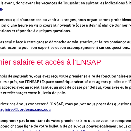
is avant, donc avant les vacances de Toussaint en suivant les indications à l
e
le
.
s et ceux qui n'auront pas pu venir aux stages, nous organiserons probablem
m
ion d'une heure en visio courant novembre (date à définir) afin de donner l'
ations et répondre à quelques questions.
e
as seul.e face à cette grosse démarche administrative, et faites confiance a
dicat reconnu pour son expertise et son accompagnement sur ces questions.
n
ier salaire et accès à l'ENSAP
t
 mois de septembre, vous avez reçu votre premier salaire de fonctionnaire-st
s
urs après, sur l'ENSAP (Espace numérique sécurisé des agents publics de l'É
 accédez avec un identifiant et un mot de passe par défaut, vous avez eu la p
r et télécharger votre bulletin de paie.
d
rrivez pas à vous connecter à l'ENSAP, vous pouvez nous poser des questions
tagiaires@bordeaux.snes.edu
e
 comprenez pas le montant de votre premier salaire ou que vous ne compren
S
spond chaque ligne de votre bulletin de paie, vous pouvez également nous c