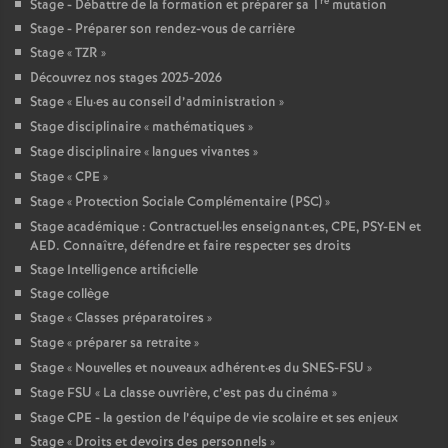
re
Stage - Débattre de la formation et préparer sa 1
mutation
Stage - Préparer son rendez-vous de carrière
Stage «
TZR
»
Découvrez nos stages 2025-2026
Stage «
Elu
·
es au conseil d’administration
»
Stage disciplinaire «
mathématiques
»
Stage disciplinaire «
langues vivantes
»
Stage «
CPE
»
Stage «
Protection Sociale Complémentaire (PSC)
»
Stage académique : Contractuel
·
les enseignant
·
es, CPE, PSY-EN et
AED. Connaître, défendre et faire respecter ses droits
Stage Intelligence artificielle
Stage collège
Stage «
Classes préparatoires
»
Stage «
préparer sa retraite
»
Stage «
Nouvelles et nouveaux adhérent
·
es du SNES-FSU
»
Stage FSU «
La classe ouvrière, c’est pas du cinéma
»
Stage CPE - la gestion de l’équipe de vie scolaire et ses enjeux
Stage «
Droits et devoirs des personnels
»