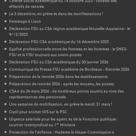
Comité Social Académique du 14 octobre 2025 : constat des
effectifs de rentrée
Le 2 décembre, en grève et dans les manifestations
!
Femmage à Lison
Déclaration FSU au CSA région académique Nouvelle-Aquitaine - le
9/12/2025
Déclaration FSU CSA académique du 16 décembre 2025
Egalité professionnelle entre les femmes et les hommes : le SNES-
FSU et la FSU toujours aux avant-postes
Déclaration FSU au CSA académique du 30 janvier 2026
Communiqué de Presse FSU académie de Bordeaux - Rentrée 2026
Préparation de la rentrée 2026 dans les établissements
Préparation de rentrée 2026 : après les moyens, les postes
CSAA du 24 mars 2026 : de nombreux points soumis au vote des
représentant
·
es des personnels
Une semaine de mobilisation, en grève le mardi 31 mars
!
Outil pour animer HIS sur la PSC
Urgence salariale pour les agent.es de la Fonction publique :
er
courrier intersyndical au 1
Ministre
Protection de l’enfance : Madame la Haute-Commissaire à