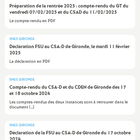
e
Préparation de la rentrée 2025 : compte-rendu du GT du
vendredi 07/02/2025 et du CSAD du 11/02/2025
s
Le compte-rendu en PDF
E
SNES GIRONDE
n
Déclaration FSU au CSA-D de Gironde, le mardi 11 février
2025
s
La déclaration en PDF
e
SNES GIRONDE
Compte-rendu du CSA-D et du CDEN de Gironde des 17
i
et 18 octobre 2024
Les comptes-rendus des deux instances sont à retrouver dans le
document (…)
g
n
SNES GIRONDE
Déclaration de la FSU au CSA-D de Gironde du 17 octobre
2024