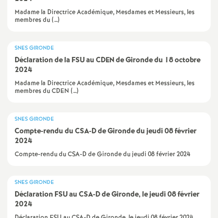
e
Madame la Directrice Académique, Mesdames et Messieurs, les
membres du (…)
m
e
SNES GIRONDE
Déclaration de la FSU au CDEN de Gironde du 18 octobre
2024
n
Madame la Directrice Académique, Mesdames et Messieurs, les
membres du CDEN (…)
t
SNES GIRONDE
s
Compte-rendu du CSA-D de Gironde du jeudi 08 février
2024
d
Compte-rendu du CSA-D de Gironde du jeudi 08 février 2024
e
SNES GIRONDE
Déclaration FSU au CSA-D de Gironde, le jeudi 08 février
S
2024
Déclaration FSU au CSA-D de Gironde, le jeudi 08 février 2024