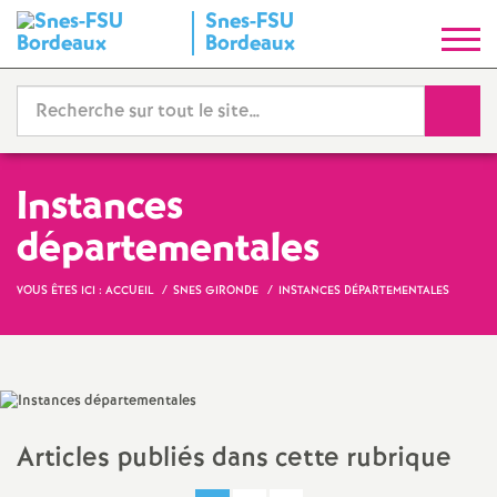
Snes-FSU
S
Bordeaux
y
Reche
n
d
Instances
départementales
i
VOUS ÊTES ICI :
ACCUEIL
SNES GIRONDE
INSTANCES DÉPARTEMENTALES
c
a
t
Articles publiés dans cette rubrique
N