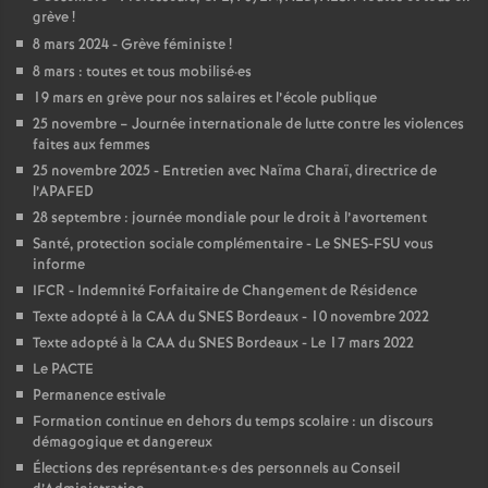
grève
!
o
8 mars 2024 - Grève féministe
!
8 mars : toutes et tous mobilisé
·
es
u
19 mars en grève pour nos salaires et l’école publique
25 novembre – Journée internationale de lutte contre les violences
faites aux femmes
r
25 novembre 2025 - Entretien avec Naïma Charaï, directrice de
l’APAFED
s
28 septembre : journée mondiale pour le droit à l’avortement
Santé, protection sociale complémentaire - Le SNES-FSU vous
informe
IFCR - Indemnité Forfaitaire de Changement de Résidence
Texte adopté à la CAA du SNES Bordeaux - 10 novembre 2022
Texte adopté à la CAA du SNES Bordeaux - Le 17 mars 2022
Le PACTE
Permanence estivale
Formation continue en dehors du temps scolaire : un discours
démagogique et dangereux
Élections des représentant
·
e
·
s des personnels au Conseil