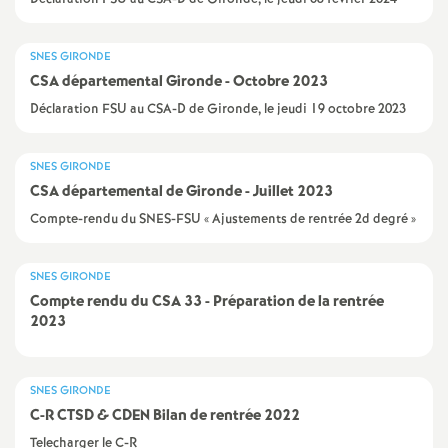
e
SNES GIRONDE
c
CSA départemental Gironde - Octobre 2023
Déclaration FSU au CSA-D de Gironde, le jeudi 19 octobre 2023
o
n
SNES GIRONDE
CSA départemental de Gironde - Juillet 2023
d
Compte-rendu du SNES-FSU « Ajustements de rentrée 2d degré »
d
SNES GIRONDE
Compte rendu du CSA 33 - Préparation de la rentrée
e
2023
g
SNES GIRONDE
C-R CTSD & CDEN Bilan de rentrée 2022
r
Telecharger le C-R