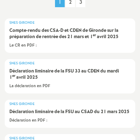
1
2
3
a
SNES GIRONDE
t
Compte-rendu des CSA-D et CDEN de Gironde sur la
er
préparation de rentrée des 21 mars et 1
avril 2025
i
Le CR en PDF :
o
SNES GIRONDE
Déclaration liminaire de la FSU 33 au CDEN du mardi
n
er
1
avril 2025
La déclaration en PDF
a
l
SNES GIRONDE
Déclaration liminaire de la FSU au CSAD du 21 mars 2025
d
Déclaration en PDF :
SNES GIRONDE