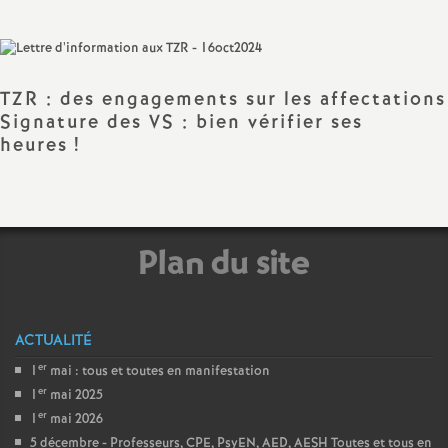
sur
sur
via
par
a
Facebook
Twitter
Addthis
email
t
TZR : des engagements sur les affectations
Signature des VS : bien vérifier ses
i
heures
!
o
n
Plan du site
a
l
ACTUALITÉ
er
1
mai : tous et toutes en manifestation
d
er
1
mai 2025
er
1
mai 2026
5 décembre - Professeurs, CPE, PsyEN, AED, AESH Toutes et tous en