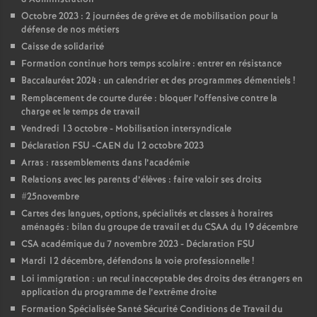
e
Octobre 2023 : 2 journées de grève et de mobilisation pour la
défense de nos métiers
m
Caisse de solidarité
Formation continue hors temps scolaire : entrer en résistance
e
Baccalauréat 2024 : un calendrier et des programmes démentiels
!
Remplacement de courte durée : bloquer l’offensive contre la
n
charge et le temps de travail
Vendredi 13 octobre - Mobilisation intersyndicale
t
Déclaration FSU -CAEN du 12 octobre 2023
Arras : rassemblements dans l’académie
s
Relations avec les parents d’élèves : faire valoir ses droits
#25novembre
Cartes des langues, options, spécialités et classes à horaires
d
aménagés : bilan du groupe de travail et du CSAA du 19 décembre
CSA académique du 7 novembre 2023 - Déclaration FSU
e
Mardi 12 décembre, défendons la voie professionnelle
!
Loi immigration : un recul inacceptable des droits des étrangers en
S
application du programme de l’extrême droite
Formation Spécialisée Santé Sécurité Conditions de Travail du