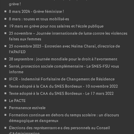
e
grève
!
s
8 mars 2024 - Grève féministe
!
8 mars : toutes et tous mobilisé
·
es
19 mars en grève pour nos salaires et l’école publique
E
25 novembre – Journée internationale de lutte contre les violences
faites aux femmes
n
25 novembre 2025 - Entretien avec Naïma Charaï, directrice de
l’APAFED
s
28 septembre : journée mondiale pour le droit à l’avortement
Santé, protection sociale complémentaire - Le SNES-FSU vous
informe
e
IFCR - Indemnité Forfaitaire de Changement de Résidence
Texte adopté à la CAA du SNES Bordeaux - 10 novembre 2022
i
Texte adopté à la CAA du SNES Bordeaux - Le 17 mars 2022
Le PACTE
g
Permanence estivale
Formation continue en dehors du temps scolaire : un discours
n
démagogique et dangereux
Élections des représentant
·
e
·
s des personnels au Conseil
d’Administration