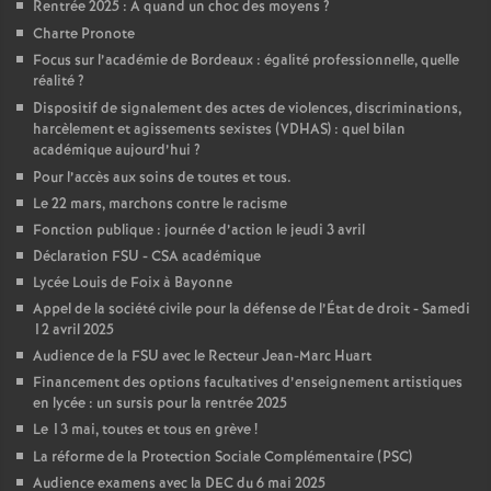
Rentrée 2025 : A quand un choc des moyens
?
Charte Pronote
o
Focus sur l’académie de Bordeaux : égalité professionnelle, quelle
réalité
?
u
Dispositif de signalement des actes de violences, discriminations,
harcèlement et agissements sexistes (VDHAS) : quel bilan
r
académique aujourd’hui
?
Pour l’accès aux soins de toutes et tous.
s
Le 22 mars, marchons contre le racisme
Fonction publique : journée d’action le jeudi 3 avril
Déclaration FSU - CSA académique
Lycée Louis de Foix à Bayonne
Appel de la société civile pour la défense de l’État de droit - Samedi
12 avril 2025
Audience de la FSU avec le Recteur Jean-Marc Huart
Financement des options facultatives d’enseignement artistiques
en lycée : un sursis pour la rentrée 2025
Le 13 mai, toutes et tous en grève
!
La réforme de la Protection Sociale Complémentaire (PSC)
Audience examens avec la DEC du 6 mai 2025