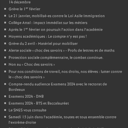
14 décembre
e
er
Grève le 1
février
Le 21 janvier, mobilisé-es contre la Loi Asile Immigration
c
Collège Attal : impact immédiat sur les métiers
er
Après le 1
février on poursuit l’action dans l’académie
o
Moyens académiques : Le compte n’y est pas
!
Grève du 2 avril - Matériel pour mobiliser
n
Alerte sociale «
choc des savoirs
» - Profs de lettres et de maths
Protection sociale complémentaire, le combat continue.
d
Non au «
Choc des savoirs
»
Pour nos conditions de travail, nos droits, nos élèves : lutter contre
d
le «
choc des savoirs
»
Compte-rendu audience Examens 2024 avec le rectorat de
Bordeaux
e
Examens 2024 - DNB
Examens 2024 - BTS et Baccalauréat
g
Le SNES vous consulte
Samedi 15 juin dans l’académie, toutes et tous ensemble contre
r
l’extrême droite