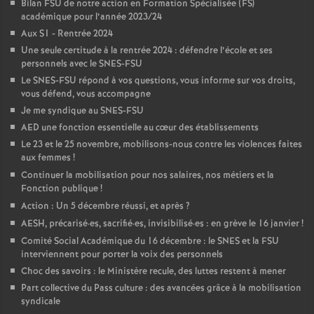
Bilan FSU de notre action en Formation Spécialisée (FS)
é
académique pour l’année 2023/24
Aux S1 - Rentrée 2024
O
Une seule certitude à la rentrée 2024 : défendre l’école et ses
personnels avec le SNES-FSU
Le SNES-FSU répond à vos questions, vous informe sur vos droits,
r
vous défend, vous accompagne
Je me syndique au SNES-FSU
l
AED une fonction essentielle au cœur des établissements
Le 23 et le 25 novembre, mobilisons-nous contre les violences faites
é
aux femmes
!
Continuer la mobilisation pour nos salaires, nos métiers et la
Fonction publique
!
a
Action : Un 5 décembre réussi, et après
?
AESH, précarisé
·
es, sacrifié
·
es, invisibilisé
·
es : en grève le 16 janvier
!
n
Comité Social Académique du 16 décembre : le SNES et la FSU
interviennent pour porter la voix des personnels
s
Choc des savoirs : le Ministère recule, des luttes restent à mener
Part collective du Pass culture : des avancées grâce à la mobilisation
T
syndicale