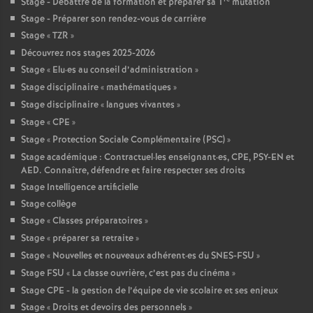
Stage - Débattre de la formation et préparer sa 1
mutation
Stage - Préparer son rendez-vous de carrière
Stage «
TZR
»
Découvrez nos stages 2025-2026
Stage «
Elu
·
es au conseil d’administration
»
Stage disciplinaire «
mathématiques
»
Stage disciplinaire «
langues vivantes
»
Stage «
CPE
»
Stage «
Protection Sociale Complémentaire (PSC)
»
Stage académique : Contractuel
·
les enseignant
·
es, CPE, PSY-EN et
AED. Connaître, défendre et faire respecter ses droits
Stage Intelligence artificielle
Stage collège
Stage «
Classes préparatoires
»
Stage «
préparer sa retraite
»
Stage «
Nouvelles et nouveaux adhérent
·
es du SNES-FSU
»
Stage FSU «
La classe ouvrière, c’est pas du cinéma
»
Stage CPE - la gestion de l’équipe de vie scolaire et ses enjeux
Stage «
Droits et devoirs des personnels
»