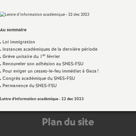
sur
sur
via
par
a
Facebook
Twitter
Addthis
email
t
Au sommaire
i
Loi immigration
Instances académiques de la dernière période
o
er
Grève unitaire du 1
février
Renouveler son adhésion au SNES-FSU
n
Pour exiger un cessez-le-feu immédiat à Gaza
!
Congrès académique du SNES-FSU
Permanence du SNES-FSU
a
Lettre d’information académique - 22 dec 2023
l
d
Plan du site