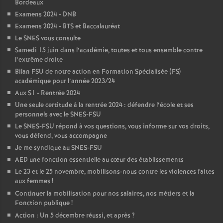
Bordeaux
é
Examens 2024 - DNB
Examens 2024 - BTS et Baccalauréat
O
Le SNES vous consulte
Samedi 15 juin dans l’académie, toutes et tous ensemble contre
l’extrême droite
r
Bilan FSU de notre action en Formation Spécialisée (FS)
académique pour l’année 2023/24
l
Aux S1 - Rentrée 2024
Une seule certitude à la rentrée 2024 : défendre l’école et ses
é
personnels avec le SNES-FSU
Le SNES-FSU répond à vos questions, vous informe sur vos droits,
vous défend, vous accompagne
a
Je me syndique au SNES-FSU
AED une fonction essentielle au cœur des établissements
n
Le 23 et le 25 novembre, mobilisons-nous contre les violences faites
aux femmes
!
s
Continuer la mobilisation pour nos salaires, nos métiers et la
Fonction publique
!
T
Action : Un 5 décembre réussi, et après
?