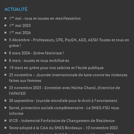
e
ACTUALITÉ
s
er
1
mai : tous et toutes en manifestation
er
1
mai 2025
E
er
1
mai 2026
5 décembre - Professeurs, CPE, PsyEN, AED, AESH Toutes et tous en
n
grève
!
8 mars 2024 - Grève féministe
!
s
8 mars : toutes et tous mobilisé
·
es
19 mars en grève pour nos salaires et l’école publique
e
25 novembre – Journée internationale de lutte contre les violences
faites aux femmes
i
25 novembre 2025 - Entretien avec Naïma Charaï, directrice de
l’APAFED
28 septembre : journée mondiale pour le droit à l’avortement
g
Santé, protection sociale complémentaire - Le SNES-FSU vous
informe
n
IFCR - Indemnité Forfaitaire de Changement de Résidence
Texte adopté à la CAA du SNES Bordeaux - 10 novembre 2022