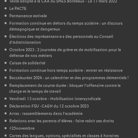
e
Texte adopté à la CAA du SNES Bordeaux - Le 17 mars 2022
Le PACTE
m
Permanence estivale
Formation continue en dehors du temps scolaire : un discours
démagogique et dangereux
e
Élections des représentant
·
e
·
s des personnels au Conseil
d’Administration
n
Octobre 2023 : 2 journées de grève et de mobilisation pour la
défense de nos métiers
t
Caisse de solidarité
Formation continue hors temps scolaire : entrer en résistance
Baccalauréat 2024 : un calendrier et des programmes démentiels
s
!
Remplacement de courte durée : bloquer l’offensive contre la
charge et le temps de travail
d
Vendredi 13 octobre - Mobilisation intersyndicale
Déclaration FSU -CAEN du 12 octobre 2023
e
Arras : rassemblements dans l’académie
Relations avec les parents d’élèves : faire valoir ses droits
S
#25novembre
Cartes des langues, options, spécialités et classes à horaires