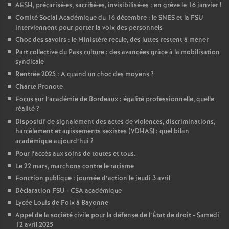
AESH, précarisé
·
es, sacrifié
·
es, invisibilisé
·
es : en grève le 16 janvier
!
o
Comité Social Académique du 16 décembre : le SNES et la FSU
interviennent pour porter la voix des personnels
Choc des savoirs : le Ministère recule, des luttes restent à mener
u
Part collective du Pass culture : des avancées grâce à la mobilisation
syndicale
r
Rentrée 2025 : A quand un choc des moyens
?
Charte Pronote
s
Focus sur l’académie de Bordeaux : égalité professionnelle, quelle
réalité
?
Dispositif de signalement des actes de violences, discriminations,
harcèlement et agissements sexistes (VDHAS) : quel bilan
académique aujourd’hui
?
Pour l’accès aux soins de toutes et tous.
Le 22 mars, marchons contre le racisme
Fonction publique : journée d’action le jeudi 3 avril
Déclaration FSU - CSA académique
Lycée Louis de Foix à Bayonne
Appel de la société civile pour la défense de l’État de droit - Samedi
12 avril 2025