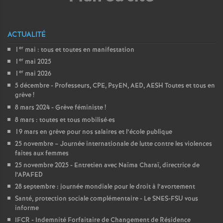
e
c
ACTUALITÉ
er
1
mai : tous et toutes en manifestation
o
er
1
mai 2025
er
1
mai 2026
n
5 décembre - Professeurs, CPE, PsyEN, AED, AESH Toutes et tous en
grève
!
d
8 mars 2024 - Grève féministe
!
8 mars : toutes et tous mobilisé
·
es
d
19 mars en grève pour nos salaires et l’école publique
25 novembre – Journée internationale de lutte contre les violences
faites aux femmes
e
25 novembre 2025 - Entretien avec Naïma Charaï, directrice de
l’APAFED
g
28 septembre : journée mondiale pour le droit à l’avortement
Santé, protection sociale complémentaire - Le SNES-FSU vous
r
informe
IFCR - Indemnité Forfaitaire de Changement de Résidence