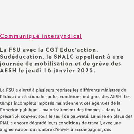
Partager
Partager
Partager
Imprimer
Envoyer
a
l'article
l'article
l'article
l'article
l'article
sur
sur
via
par
Facebook
Twitter
Addthis
email
t
Communiqué intersyndical
i
La FSU avec la CGT Educ’action,
o
Sudéducation, le SNALC appellent à une
journée de mobilisation et de grève des
n
AESH le jeudi 16 janvier 2025.
a
La FSU a alerté à plusieurs reprises les différents ministres de
l’Education Nationale sur les conditions indignes des AESH. Les
l
temps incomplets imposés maintiennent ces agent
·
es de la
Fonction publique – majoritairement des femmes – dans la
d
précarité, souvent sous le seuil de pauvreté. La mise en place des
PIAL a encore dégradé leurs conditions de travail, avec une
augmentation du nombre d’élèves à accompagner, des