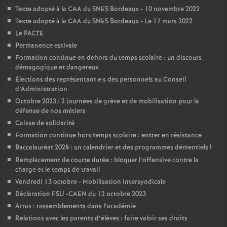
Texte adopté à la CAA du SNES Bordeaux - 10 novembre 2022
é
Texte adopté à la CAA du SNES Bordeaux - Le 17 mars 2022
Le PACTE
O
Permanence estivale
Formation continue en dehors du temps scolaire : un discours
r
démagogique et dangereux
Élections des représentant
·
e
·
s des personnels au Conseil
l
d’Administration
Octobre 2023 : 2 journées de grève et de mobilisation pour la
défense de nos métiers
é
Caisse de solidarité
Formation continue hors temps scolaire : entrer en résistance
a
Baccalauréat 2024 : un calendrier et des programmes démentiels
!
Remplacement de courte durée : bloquer l’offensive contre la
n
charge et le temps de travail
Vendredi 13 octobre - Mobilisation intersyndicale
s
Déclaration FSU -CAEN du 12 octobre 2023
Arras : rassemblements dans l’académie
T
Relations avec les parents d’élèves : faire valoir ses droits