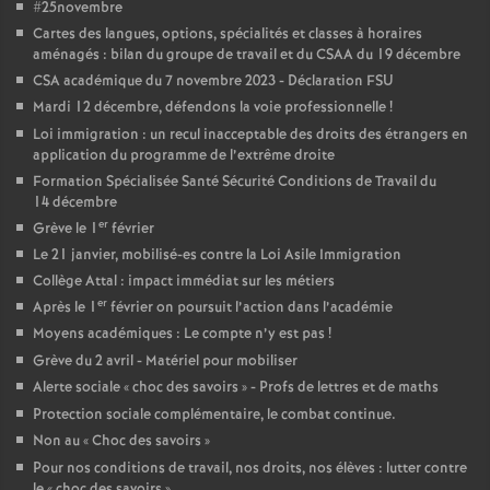
#25novembre
Cartes des langues, options, spécialités et classes à horaires
o
aménagés : bilan du groupe de travail et du CSAA du 19 décembre
CSA académique du 7 novembre 2023 - Déclaration FSU
u
Mardi 12 décembre, défendons la voie professionnelle
!
Loi immigration : un recul inacceptable des droits des étrangers en
r
application du programme de l’extrême droite
Formation Spécialisée Santé Sécurité Conditions de Travail du
s
14 décembre
er
Grève le 1
février
Le 21 janvier, mobilisé-es contre la Loi Asile Immigration
Collège Attal : impact immédiat sur les métiers
er
Après le 1
février on poursuit l’action dans l’académie
Moyens académiques : Le compte n’y est pas
!
Grève du 2 avril - Matériel pour mobiliser
Alerte sociale «
choc des savoirs
» - Profs de lettres et de maths
Protection sociale complémentaire, le combat continue.
Non au «
Choc des savoirs
»
Pour nos conditions de travail, nos droits, nos élèves : lutter contre
le «
choc des savoirs
»