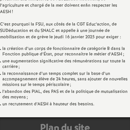
e
l’agriculture et chargé de la mer doivent enfin respecter les
AESH
!
m
C’est pourquoi la FSU, aux côtés de la CGT Educ’action, de
e
SUDéducation et du SNALC et appelle à une journée de
mobilisation et de grève le jeudi 16 janvier 2025 pour exiger :
n
la création d’un corps de fonctionnaire de catégorie B dans la
Fonction publique d’État, pour reconnaître le métier d’AESH
;
t
une augmentation significative des rémunérations sur toute la
carrière
;
la reconnaissance d’un temps complet sur la base d’un
s
accompagnement élève de 24 heures, sans ajouter de nouvelles
missions sur le temps périscolaire
;
d
l’abandon des PIAL, des PAS et de la politique de mutualisation
des moyens
;
e
un recrutement d’AESH à hauteur des besoins.
S
Plan du site