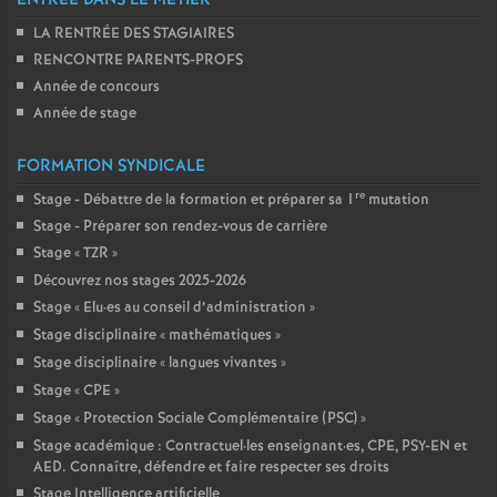
ENTRÉE DANS LE MÉTIER
LA RENTRÉE DES STAGIAIRES
RENCONTRE PARENTS-PROFS
Année de concours
Année de stage
FORMATION SYNDICALE
re
Stage - Débattre de la formation et préparer sa 1
mutation
Stage - Préparer son rendez-vous de carrière
Stage «
TZR
»
Découvrez nos stages 2025-2026
Stage «
Elu
·
es au conseil d’administration
»
Stage disciplinaire «
mathématiques
»
Stage disciplinaire «
langues vivantes
»
Stage «
CPE
»
Stage «
Protection Sociale Complémentaire (PSC)
»
Stage académique : Contractuel
·
les enseignant
·
es, CPE, PSY-EN et
AED. Connaître, défendre et faire respecter ses droits
Stage Intelligence artificielle