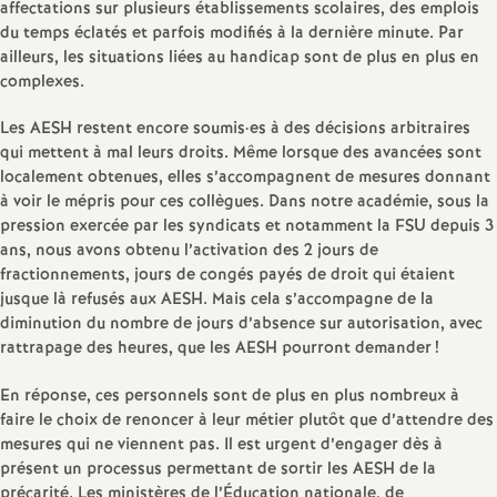
e
affectations sur plusieurs établissements scolaires, des emplois
du temps éclatés et parfois modifiés à la dernière minute. Par
s
ailleurs, les situations liées au handicap sont de plus en plus en
complexes.
E
Les AESH restent encore soumis
·
es à des décisions arbitraires
qui mettent à mal leurs droits. Même lorsque des avancées sont
n
localement obtenues, elles s’accompagnent de mesures donnant
à voir le mépris pour ces collègues. Dans notre académie, sous la
s
pression exercée par les syndicats et notamment la FSU depuis 3
ans, nous avons obtenu l’activation des 2 jours de
e
fractionnements, jours de congés payés de droit qui étaient
jusque là refusés aux AESH. Mais cela s’accompagne de la
diminution du nombre de jours d’absence sur autorisation, avec
i
rattrapage des heures, que les AESH pourront demander
!
g
En réponse, ces personnels sont de plus en plus nombreux à
faire le choix de renoncer à leur métier plutôt que d’attendre des
n
mesures qui ne viennent pas. Il est urgent d’engager dès à
présent un processus permettant de sortir les AESH de la
précarité. Les ministères de l’Éducation nationale, de