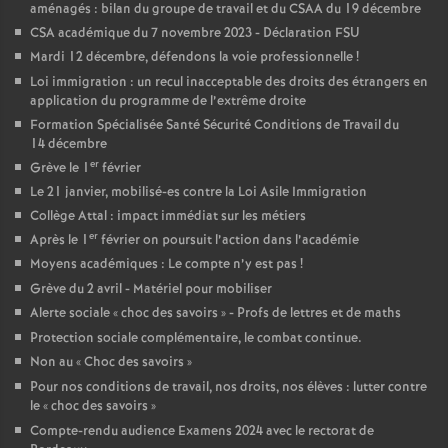
aménagés : bilan du groupe de travail et du CSAA du 19 décembre
e
CSA académique du 7 novembre 2023 - Déclaration FSU
Mardi 12 décembre, défendons la voie professionnelle
!
c
Loi immigration : un recul inacceptable des droits des étrangers en
application du programme de l’extrême droite
o
Formation Spécialisée Santé Sécurité Conditions de Travail du
14 décembre
n
er
Grève le 1
février
Le 21 janvier, mobilisé-es contre la Loi Asile Immigration
d
Collège Attal : impact immédiat sur les métiers
er
Après le 1
février on poursuit l’action dans l’académie
Moyens académiques : Le compte n’y est pas
!
d
Grève du 2 avril - Matériel pour mobiliser
Alerte sociale «
choc des savoirs
» - Profs de lettres et de maths
e
Protection sociale complémentaire, le combat continue.
Non au «
Choc des savoirs
»
g
Pour nos conditions de travail, nos droits, nos élèves : lutter contre
le «
choc des savoirs
»
r
Compte-rendu audience Examens 2024 avec le rectorat de