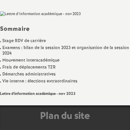
sur
sur
via
par
a
Facebook
Twitter
Addthis
email
t
Sommaire
i
Stage RDV de carrière
Examens : bilan de la session 2023 et organisation de la session
o
2024
Mouvement interacadémique
Frais de déplacements TZR
n
Démarches administratives
Vie interne : élections extraordinaires
a
Lettre d’information académique - nov 2023
l
d
Plan du site