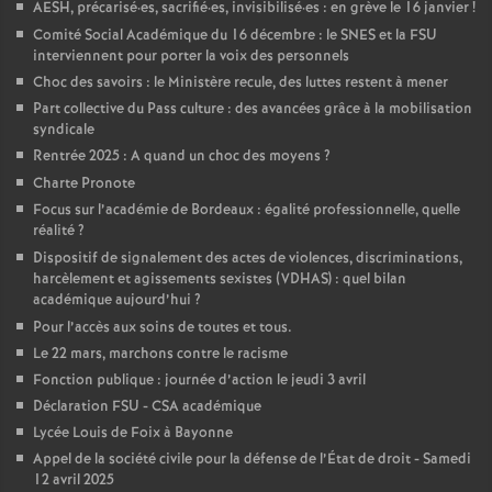
AESH, précarisé
·
es, sacrifié
·
es, invisibilisé
·
es : en grève le 16 janvier
!
o
Comité Social Académique du 16 décembre : le SNES et la FSU
interviennent pour porter la voix des personnels
Choc des savoirs : le Ministère recule, des luttes restent à mener
u
Part collective du Pass culture : des avancées grâce à la mobilisation
syndicale
r
Rentrée 2025 : A quand un choc des moyens
?
Charte Pronote
s
Focus sur l’académie de Bordeaux : égalité professionnelle, quelle
réalité
?
Dispositif de signalement des actes de violences, discriminations,
harcèlement et agissements sexistes (VDHAS) : quel bilan
académique aujourd’hui
?
Pour l’accès aux soins de toutes et tous.
Le 22 mars, marchons contre le racisme
Fonction publique : journée d’action le jeudi 3 avril
Déclaration FSU - CSA académique
Lycée Louis de Foix à Bayonne
Appel de la société civile pour la défense de l’État de droit - Samedi
12 avril 2025