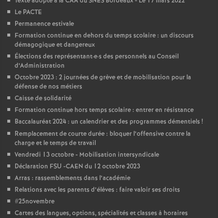
e
Texte adopté à la CAA du SNES Bordeaux - Le 17 mars 2022
Le PACTE
Permanence estivale
m
Formation continue en dehors du temps scolaire : un discours
démagogique et dangereux
e
Élections des représentant
·
e
·
s des personnels au Conseil
d’Administration
n
Octobre 2023 : 2 journées de grève et de mobilisation pour la
défense de nos métiers
Caisse de solidarité
t
Formation continue hors temps scolaire : entrer en résistance
Baccalauréat 2024 : un calendrier et des programmes démentiels
!
s
Remplacement de courte durée : bloquer l’offensive contre la
charge et le temps de travail
d
Vendredi 13 octobre - Mobilisation intersyndicale
Déclaration FSU -CAEN du 12 octobre 2023
e
Arras : rassemblements dans l’académie
Relations avec les parents d’élèves : faire valoir ses droits
S
#25novembre
Cartes des langues, options, spécialités et classes à horaires