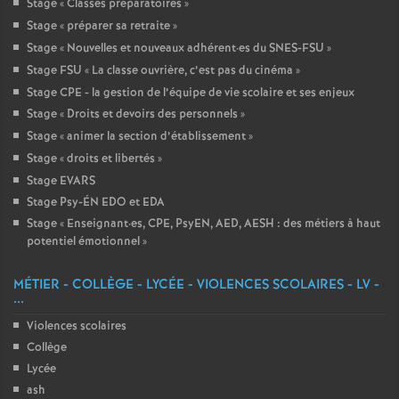
Stage «
Classes préparatoires
»
Stage «
préparer sa retraite
»
Stage «
Nouvelles et nouveaux adhérent
·
es du SNES-FSU
»
Stage FSU «
La classe ouvrière, c’est pas du cinéma
»
Stage CPE - la gestion de l’équipe de vie scolaire et ses enjeux
Stage «
Droits et devoirs des personnels
»
Stage «
animer la section d’établissement
»
Stage «
droits et libertés
»
Stage EVARS
Stage Psy-ÉN EDO et EDA
Stage «
Enseignant
·
es, CPE, PsyEN, AED, AESH : des métiers à haut
potentiel émotionnel
»
MÉTIER - COLLÈGE - LYCÉE - VIOLENCES SCOLAIRES - LV -
...
Violences scolaires
Collège
Lycée
ash