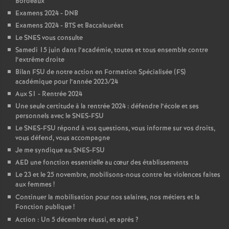
Bordeaux
é
Examens 2024 - DNB
Examens 2024 - BTS et Baccalauréat
O
Le SNES vous consulte
Samedi 15 juin dans l’académie, toutes et tous ensemble contre
l’extrême droite
r
Bilan FSU de notre action en Formation Spécialisée (FS)
académique pour l’année 2023/24
l
Aux S1 - Rentrée 2024
Une seule certitude à la rentrée 2024 : défendre l’école et ses
é
personnels avec le SNES-FSU
Le SNES-FSU répond à vos questions, vous informe sur vos droits,
vous défend, vous accompagne
a
Je me syndique au SNES-FSU
AED une fonction essentielle au cœur des établissements
n
Le 23 et le 25 novembre, mobilisons-nous contre les violences faites
aux femmes
!
s
Continuer la mobilisation pour nos salaires, nos métiers et la
Fonction publique
!
T
Action : Un 5 décembre réussi, et après
?