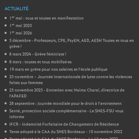
e
ACTUALITÉ
s
er
1
mai : tous et toutes en manifestation
er
1
mai 2025
E
er
1
mai 2026
5 décembre - Professeurs, CPE, PsyEN, AED, AESH Toutes et tous en
n
grève
!
8 mars 2024 - Grève féministe
!
s
8 mars : toutes et tous mobilisé
·
es
19 mars en grève pour nos salaires et l’école publique
e
25 novembre – Journée internationale de lutte contre les violences
faites aux femmes
25 novembre 2025 - Entretien avec Naïma Charaï, directrice de
i
l’APAFED
28 septembre : journée mondiale pour le droit à l’avortement
g
Santé, protection sociale complémentaire - Le SNES-FSU vous
informe
n
IFCR - Indemnité Forfaitaire de Changement de Résidence
Texte adopté à la CAA du SNES Bordeaux - 10 novembre 2022