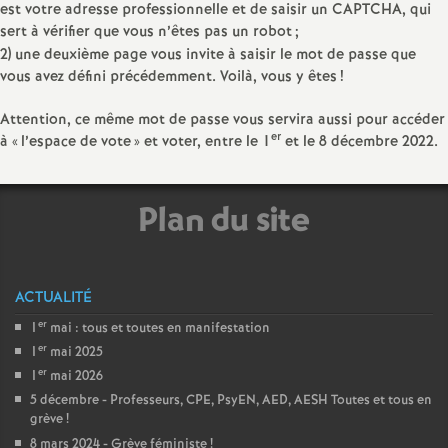
e
est votre adresse professionnelle et de saisir un CAPTCHA, qui
sert à vérifier que vous n’êtes pas un robot
;
m
2) une deuxième page vous invite à saisir le mot de passe que
vous avez défini précédemment. Voilà, vous y êtes
!
e
Attention, ce même mot de passe vous servira aussi pour accéder
er
à «
l’espace de vote
» et voter, entre le 1
et le 8 décembre 2022.
n
t
Plan du site
s
ACTUALITÉ
d
er
1
mai : tous et toutes en manifestation
er
1
mai 2025
e
er
1
mai 2026
5 décembre - Professeurs, CPE, PsyEN, AED, AESH Toutes et tous en
S
grève
!
8 mars 2024 - Grève féministe
!