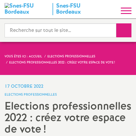
Snes-FSU
S
Bordeaux
y
Reche
n
d
VOUS ÊTES ICI :
ACCUEIL
ELECTIONS PROFESSIONNELLES
ELECTIONS PROFESSIONNELLES 2022 : CRÉEZ VOTRE ESPACE DE VOTE
!
i
c
17 OCTOBRE 2022
ELECTIONS PROFESSIONNELLES
a
Elections professionnelles
2022 : créez votre espace
t
de vote
!
N