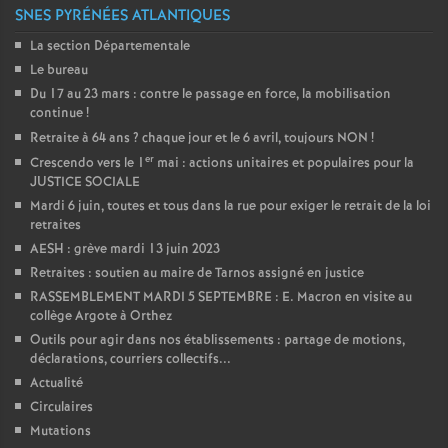
SNES PYRÉNÉES ATLANTIQUES
La section Départementale
Le bureau
Du 17 au 23 mars : contre le passage en force, la mobilisation
continue
!
Retraite à 64 ans
? chaque jour et le 6 avril, toujours NON
!
er
Crescendo vers le 1
mai : actions unitaires et populaires pour la
JUSTICE SOCIALE
Mardi 6 juin, toutes et tous dans la rue pour exiger le retrait de la loi
retraites
AESH : grève mardi 13 juin 2023
Retraites : soutien au maire de Tarnos assigné en justice
RASSEMBLEMENT MARDI 5 SEPTEMBRE : E. Macron en visite au
collège Argote à Orthez
Outils pour agir dans nos établissements : partage de motions,
déclarations, courriers collectifs...
Actualité
Circulaires
Mutations