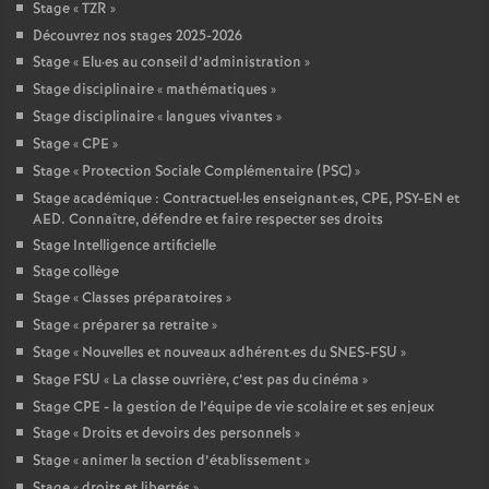
Stage «
TZR
»
Découvrez nos stages 2025-2026
Stage «
Elu
·
es au conseil d’administration
»
Stage disciplinaire «
mathématiques
»
Stage disciplinaire «
langues vivantes
»
Stage «
CPE
»
Stage «
Protection Sociale Complémentaire (PSC)
»
Stage académique : Contractuel
·
les enseignant
·
es, CPE, PSY-EN et
AED. Connaître, défendre et faire respecter ses droits
Stage Intelligence artificielle
Stage collège
Stage «
Classes préparatoires
»
Stage «
préparer sa retraite
»
Stage «
Nouvelles et nouveaux adhérent
·
es du SNES-FSU
»
Stage FSU «
La classe ouvrière, c’est pas du cinéma
»
Stage CPE - la gestion de l’équipe de vie scolaire et ses enjeux
Stage «
Droits et devoirs des personnels
»
Stage «
animer la section d’établissement
»
Stage «
droits et libertés
»