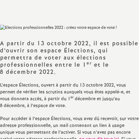
Partager
Partager
Partager
Imprimer
Envoyer
a
l'article
l'article
l'article
l'article
l'article
sur
sur
via
par
Facebook
Twitter
Addthis
email
t
i
A partir du 13 octobre 2022, il est possible
d’ouvrir son espace Élections, qui
o
permettra de voter aux élections
er
professionnelles entre le 1
et le
8 décembre 2022.
n
L’espace Élections, ouvert à partir du 13 octobre 2022, vous
a
permet de vérifier les scrutins auxquels vous êtes appelé-e, et
er
vous donnera accès, à partir du 1
décembre et jusqu’au
l
8 décembre, à l’espace de vote.
Pour accéder à l’espace Élections, vous avez dû recevoir, sur votre
d
adresse professionnelle, un mail contenant un lien à usage
unique vous permettant de l’activer. Si vous n’avez pas encore