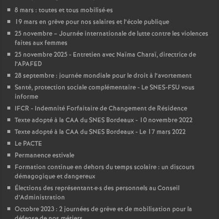
e
8 mars : toutes et tous mobilisé
·
es
19 mars en grève pour nos salaires et l’école publique
c
25 novembre – Journée internationale de lutte contre les violences
faites aux femmes
o
25 novembre 2025 - Entretien avec Naïma Charaï, directrice de
l’APAFED
28 septembre : journée mondiale pour le droit à l’avortement
n
Santé, protection sociale complémentaire - Le SNES-FSU vous
informe
d
IFCR - Indemnité Forfaitaire de Changement de Résidence
Texte adopté à la CAA du SNES Bordeaux - 10 novembre 2022
d
Texte adopté à la CAA du SNES Bordeaux - Le 17 mars 2022
Le PACTE
e
Permanence estivale
Formation continue en dehors du temps scolaire : un discours
démagogique et dangereux
g
Élections des représentant
·
e
·
s des personnels au Conseil
d’Administration
r
Octobre 2023 : 2 journées de grève et de mobilisation pour la
défense de nos métiers