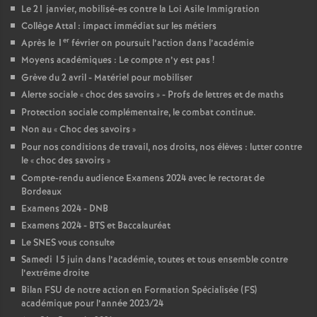
Le 21 janvier, mobilisé-es contre la Loi Asile Immigration
o
Collège Attal : impact immédiat sur les métiers
er
Après le 1
février on poursuit l’action dans l’académie
u
Moyens académiques : Le compte n’y est pas
!
Grève du 2 avril - Matériel pour mobiliser
r
Alerte sociale «
choc des savoirs
» - Profs de lettres et de maths
Protection sociale complémentaire, le combat continue.
Non au «
Choc des savoirs
»
s
Pour nos conditions de travail, nos droits, nos élèves : lutter contre
le «
choc des savoirs
»
Compte-rendu audience Examens 2024 avec le rectorat de
Bordeaux
Examens 2024 - DNB
Examens 2024 - BTS et Baccalauréat
Le SNES vous consulte
Samedi 15 juin dans l’académie, toutes et tous ensemble contre
l’extrême droite
Bilan FSU de notre action en Formation Spécialisée (FS)
académique pour l’année 2023/24