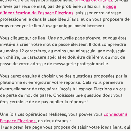
e
activé votre adresse professionnelle,
on vous dit tout ici
. Si vous
n’avez pas reçu ce mail, pas de problème : allez sur la
page
s
d’identification de l’espace Elections
, saisissez votre adresse
professionnelle dans la case identifiant, et on vous proposera de
vous renvoyer le lien à usage unique immédiatement.
E
Vous cliquez sur ce lien. Une nouvelle page s’ouvre, et vous êtes
n
invité-e à créer votre mot de passe électeur. Il doit comprendre
au moins 12 caractères, au moins une minuscule, une majuscule,
s
un chiffre, un caractère spécial et doit être différent du mot de
passe de votre adresse de messagerie professionnelle.
e
Vous aurez ensuite à choisir une des questions proposées par la
plateforme et enregistrer votre réponse. Cela vous permettra
i
éventuellement de récupérer l’accès à l’espace Elections en cas
de perte du mot de passe. Choisissez une question dont vous
g
êtes certain-e de ne pas oublier la réponse
!
Une fois ces opérations réalisées, vous pouvez vous
connecter à
n
l’espace Elections
, en deux étapes :
1) une première page vous propose de saisir votre identifiant, qui