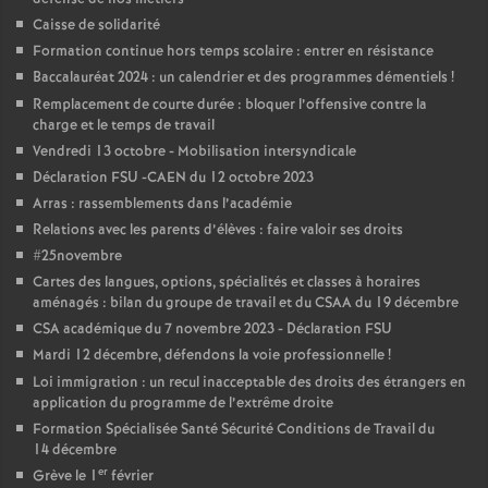
é
Caisse de solidarité
Formation continue hors temps scolaire : entrer en résistance
Baccalauréat 2024 : un calendrier et des programmes démentiels
O
!
Remplacement de courte durée : bloquer l’offensive contre la
charge et le temps de travail
r
Vendredi 13 octobre - Mobilisation intersyndicale
Déclaration FSU -CAEN du 12 octobre 2023
l
Arras : rassemblements dans l’académie
Relations avec les parents d’élèves : faire valoir ses droits
é
#25novembre
Cartes des langues, options, spécialités et classes à horaires
a
aménagés : bilan du groupe de travail et du CSAA du 19 décembre
CSA académique du 7 novembre 2023 - Déclaration FSU
Mardi 12 décembre, défendons la voie professionnelle
n
!
Loi immigration : un recul inacceptable des droits des étrangers en
application du programme de l’extrême droite
s
Formation Spécialisée Santé Sécurité Conditions de Travail du
14 décembre
T
er
Grève le 1
février