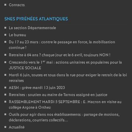
Contacts
SNES PYRÉNÉES ATLANTIQUES
La section Départementale
Le bureau
Du 17 au 23 mars : contre le passage en force, la mobilisation
continue
!
Retraite à 64 ans
? chaque jour et le 6 avril, toujours NON
!
er
Crescendo vers le 1
mai : actions unitaires et populaires pour la
JUSTICE SOCIALE
Mardi 6 juin, toutes et tous dans la rue pour exiger le retrait de la loi
retraites
AESH : grève mardi 13 juin 2023
Retraites : soutien au maire de Tarnos assigné en justice
RASSEMBLEMENT MARDI 5 SEPTEMBRE : E. Macron en visite au
collège Argote à Orthez
Outils pour agir dans nos établissements : partage de motions,
déclarations, courriers collectifs...
Actualité