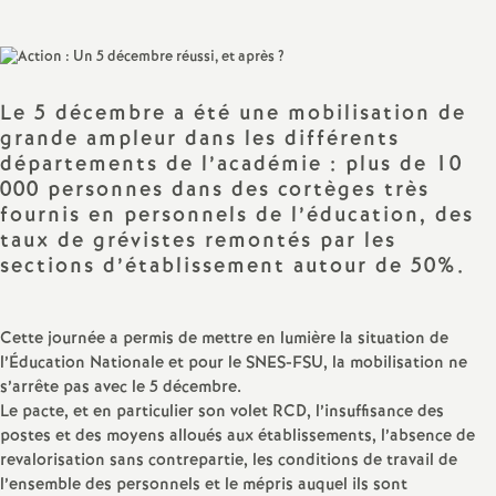
sur
sur
via
par
a
Facebook
Twitter
Addthis
email
t
Le 5 décembre a été une mobilisation de
grande ampleur dans les différents
i
départements de l’académie : plus de 10
000 personnes dans des cortèges très
o
fournis en personnels de l’éducation, des
taux de grévistes remontés par les
n
sections d’établissement autour de 50%.
a
Cette journée a permis de mettre en lumière la situation de
l’Éducation Nationale et pour le SNES-FSU, la mobilisation ne
l
s’arrête pas avec le 5 décembre.
Le pacte, et en particulier son volet RCD, l’insuffisance des
d
postes et des moyens alloués aux établissements, l’absence de
revalorisation sans contrepartie, les conditions de travail de
l’ensemble des personnels et le mépris auquel ils sont