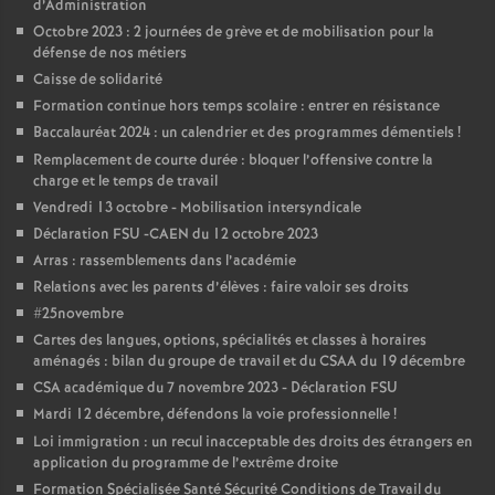
d’Administration
é
Octobre 2023 : 2 journées de grève et de mobilisation pour la
défense de nos métiers
O
Caisse de solidarité
Formation continue hors temps scolaire : entrer en résistance
Baccalauréat 2024 : un calendrier et des programmes démentiels
!
r
Remplacement de courte durée : bloquer l’offensive contre la
charge et le temps de travail
l
Vendredi 13 octobre - Mobilisation intersyndicale
Déclaration FSU -CAEN du 12 octobre 2023
é
Arras : rassemblements dans l’académie
Relations avec les parents d’élèves : faire valoir ses droits
a
#25novembre
Cartes des langues, options, spécialités et classes à horaires
n
aménagés : bilan du groupe de travail et du CSAA du 19 décembre
CSA académique du 7 novembre 2023 - Déclaration FSU
Mardi 12 décembre, défendons la voie professionnelle
!
s
Loi immigration : un recul inacceptable des droits des étrangers en
application du programme de l’extrême droite
T
Formation Spécialisée Santé Sécurité Conditions de Travail du