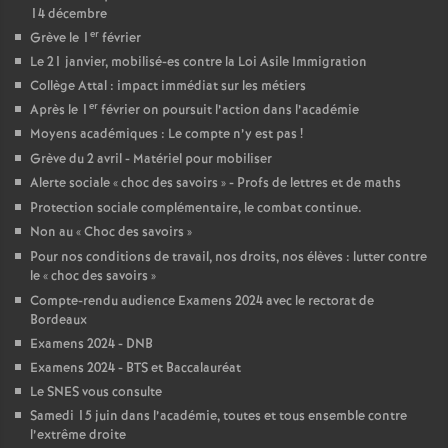
14 décembre
o
er
Grève le 1
février
Le 21 janvier, mobilisé-es contre la Loi Asile Immigration
u
Collège Attal : impact immédiat sur les métiers
er
Après le 1
février on poursuit l’action dans l’académie
r
Moyens académiques : Le compte n’y est pas
!
Grève du 2 avril - Matériel pour mobiliser
Alerte sociale «
choc des savoirs
» - Profs de lettres et de maths
s
Protection sociale complémentaire, le combat continue.
Non au «
Choc des savoirs
»
Pour nos conditions de travail, nos droits, nos élèves : lutter contre
le «
choc des savoirs
»
Compte-rendu audience Examens 2024 avec le rectorat de
Bordeaux
Examens 2024 - DNB
Examens 2024 - BTS et Baccalauréat
Le SNES vous consulte
Samedi 15 juin dans l’académie, toutes et tous ensemble contre
l’extrême droite