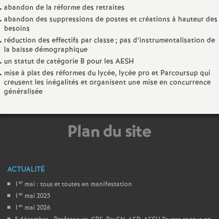
e
abandon de la réforme des retraites
abandon des suppressions de postes et créations à hauteur des
m
besoins
réduction des effectifs par classe
; pas d’instrumentalisation de
la baisse démographique
e
un statut de catégorie B pour les AESH
mise à plat des réformes du lycée, lycée pro et Parcoursup qui
n
creusent les inégalités et organisent une mise en concurrence
généralisée
t
s
Plan du site
d
ACTUALITÉ
e
er
1
mai : tous et toutes en manifestation
er
1
mai 2025
S
er
1
mai 2026