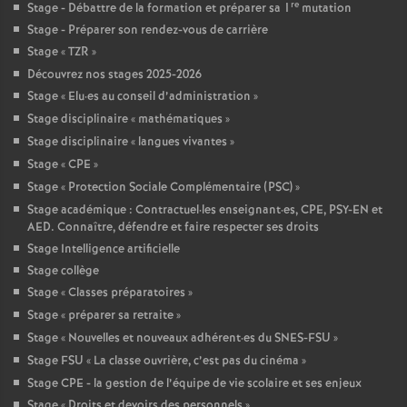
re
Stage - Débattre de la formation et préparer sa 1
mutation
Stage - Préparer son rendez-vous de carrière
Stage «
TZR
»
Découvrez nos stages 2025-2026
Stage «
Elu
·
es au conseil d’administration
»
Stage disciplinaire «
mathématiques
»
Stage disciplinaire «
langues vivantes
»
Stage «
CPE
»
Stage «
Protection Sociale Complémentaire (PSC)
»
Stage académique : Contractuel
·
les enseignant
·
es, CPE, PSY-EN et
AED. Connaître, défendre et faire respecter ses droits
Stage Intelligence artificielle
Stage collège
Stage «
Classes préparatoires
»
Stage «
préparer sa retraite
»
Stage «
Nouvelles et nouveaux adhérent
·
es du SNES-FSU
»
Stage FSU «
La classe ouvrière, c’est pas du cinéma
»
Stage CPE - la gestion de l’équipe de vie scolaire et ses enjeux
Stage «
Droits et devoirs des personnels
»