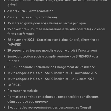
5 décembre - Professeurs, CPE, PsyEN, AED, AESH Toutes et tous en
e
grève
!
8 mars 2024 - Grève féministe
!
c
8 mars : toutes et tous mobilisé
·
es
19 mars en grève pour nos salaires et l’école publique
o
25 novembre – Journée internationale de lutte contre les violences
faites aux femmes
25 novembre 2025 - Entretien avec Naïma Charaï, directrice de
n
l’APAFED
28 septembre : journée mondiale pour le droit à l’avortement
d
Santé, protection sociale complémentaire - Le SNES-FSU vous
informe
d
IFCR - Indemnité Forfaitaire de Changement de Résidence
Texte adopté à la CAA du SNES Bordeaux - 10 novembre 2022
e
Texte adopté à la CAA du SNES Bordeaux - Le 17 mars 2022
Le PACTE
g
Permanence estivale
Formation continue en dehors du temps scolaire : un discours
démagogique et dangereux
r
Élections des représentant
·
e
·
s des personnels au Conseil