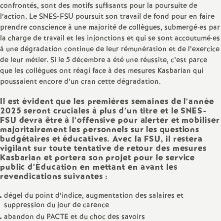
e
confrontés, sont des motifs suffisants pour la poursuite de
l’action. Le SNES-FSU poursuit son travail de fond pour en faire
s
prendre conscience à une majorité de collègues, submergé
·
es par
la charge de travail et les injonctions et qui se sont accoutumé
·
es
E
à une dégradation continue de leur rémunération et de l’exercice
de leur métier. Si le 5 décembre a été une réussite, c’est parce
n
que les collègues ont réagi face à des mesures Kasbarian qui
poussaient encore d’un cran cette dégradation.
s
Il est évident que les premières semaines de l’année
2025 seront cruciales à plus d’un titre et le SNES-
FSU devra être à l’offensive pour alerter et mobiliser
e
majoritairement les personnels sur les questions
budgétaires et éducatives. Avec la FSU, il restera
i
vigilant sur toute tentative de retour des mesures
Kasbarian et portera son projet pour le service
public d’Éducation en mettant en avant les
g
revendications suivantes :
dégel du point d’indice, augmentation des salaires et
n
suppression du jour de carence
abandon du PACTE et du choc des savoirs