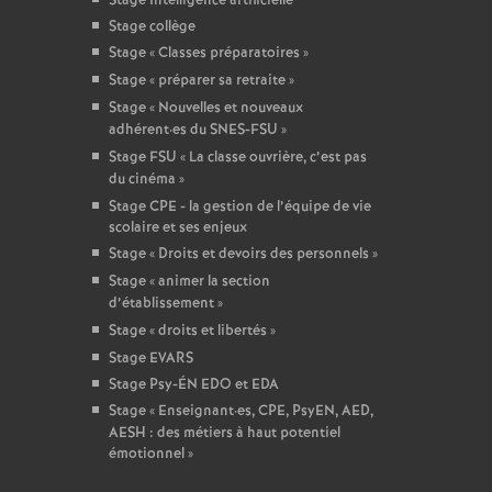
Stage Intelligence artificielle
Stage collège
Stage «
Classes préparatoires
»
Stage «
préparer sa retraite
»
Stage «
Nouvelles et nouveaux
adhérent
·
es du SNES-FSU
»
Stage FSU «
La classe ouvrière, c’est pas
du cinéma
»
Stage CPE - la gestion de l’équipe de vie
scolaire et ses enjeux
Stage «
Droits et devoirs des personnels
»
Stage «
animer la section
d’établissement
»
Stage «
droits et libertés
»
Stage EVARS
Stage Psy-ÉN EDO et EDA
Stage «
Enseignant
·
es, CPE, PsyEN, AED,
AESH : des métiers à haut potentiel
émotionnel
»