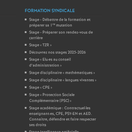
FORMATION SYNDICALE
Stage - Débattre de la formation et
re
préparer sa 1
mutation
Stage - Préparer son rendez-vous de
carrière
Stage «
TZR
»
Découvrez nos stages 2025-2026
Stage «
Elu
·
es au conseil
d’administration
»
Stage disciplinaire «
mathématiques
»
Stage disciplinaire «
langues vivantes
»
Stage «
CPE
»
Stage «
Protection Sociale
Complémentaire (PSC)
»
Stage académique : Contractuel
·
les
enseignant
·
es, CPE, PSY-EN et AED.
Connaître, défendre et faire respecter
ses droits