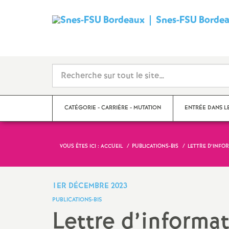
Snes-FSU Borde
CATÉGORIE - CARRIÈRE - MUTATION
ENTRÉE DANS L
VOUS ÊTES ICI :
ACCUEIL
PUBLICATIONS-BIS
LETTRE D’INFO
Suivre sa carrière
Année de concour
Mutations
Année de stage
1ER DÉCEMBRE 2023
PUBLICATIONS-BIS
Catégories
Lettre d’informa