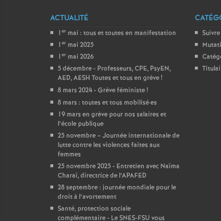
ACTUALITÉ
CATÉGO
er
1
mai : tous et toutes en manifestation
Suivre
er
1
mai 2025
Mutat
er
1
mai 2026
Catég
5 décembre - Professeurs, CPE, PsyEN,
Titula
AED, AESH Toutes et tous en grève
!
8 mars 2024 - Grève féministe
!
8 mars : toutes et tous mobilisé
·
es
19 mars en grève pour nos salaires et
l’école publique
25 novembre – Journée internationale de
lutte contre les violences faites aux
femmes
25 novembre 2025 - Entretien avec Naïma
Charaï, directrice de l’APAFED
28 septembre : journée mondiale pour le
droit à l’avortement
Santé, protection sociale
complémentaire - Le SNES-FSU vous