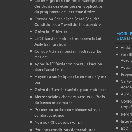
Loi immigration : un recul inacceptable
des droits des étrangers en application
du programme de l’extrême droite
Formation Spécialisée Santé Sécurité
Conditions de Travail du 14 décembre
er
Grève le 1
février
MOBILI
ÉTABLI
Le 21 janvier, mobilisé-es contre la Loi
Asile Immigration
Action
Collège Attal : impact immédiat sur les
Mobili
métiers
Acad 
er
Après le 1
février on poursuit l’action
Action
dans l’académie
Prépar
Moyens académiques : Le compte n’y est
Carte 
pas
!
Acadé
Grève du 2 avril - Matériel pour mobiliser
Autour
Alerte sociale «
choc des savoirs
» - Profs
Collèg
de lettres et de maths
trop c
Protection sociale complémentaire, le
Réform
combat continue.
Interv
Non au «
Choc des savoirs
»
E3C
Pour nos conditions de travail, nos