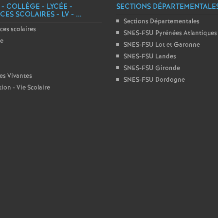
 - COLLÈGE - LYCÉE -
SECTIONS DÉPARTEMENTALE
ES SCOLAIRES - LV - ...
e
Sections Départementales
ces scolaires
SNES-FSU Pyrénées Atlantiques
c
ge
SNES-FSU Lot et Garonne
SNES-FSU Landes
o
SNES-FSU Gironde
es Vivantes
SNES-FSU Dordogne
ion - Vie Scolaire
n
d
d
e
g