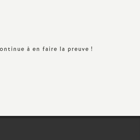
Facebook
Twitter
Addthis
email
ntinue à en faire la preuve
!