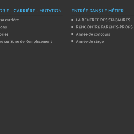
e
RIE - CARRIÈRE - MUTATION
ENTRÉE DANS LE MÉTIER
s
 sa carrière
LA RENTRÉE DES STAGIAIRES
ions
RENCONTRE PARENTS-PROFS
E
ories
Année de concours
ire sur Zone de Remplacement
Année de stage
n
s
e
i
g
n