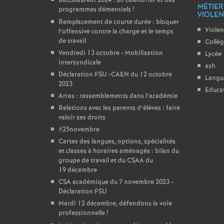
Baccalauréat 2024 : un calendrier et des
MÉTIER
programmes démentiels
!
VIOLENC
Remplacement de courte durée : bloquer
Violen
l’offensive contre la charge et le temps
de travail
Collè
Vendredi 13 octobre - Mobilisation
Lycée
intersyndicale
ash
Déclaration FSU -CAEN du 12 octobre
Langu
2023
Educat
Arras : rassemblements dans l’académie
Relations avec les parents d’élèves : faire
valoir ses droits
#25novembre
Cartes des langues, options, spécialités
et classes à horaires aménagés : bilan du
groupe de travail et du CSAA du
19 décembre
CSA académique du 7 novembre 2023 -
Déclaration FSU
Mardi 12 décembre, défendons la voie
professionnelle
!