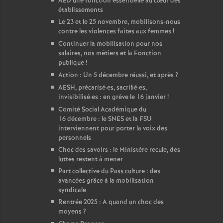
AED une fonction essentielle au cœur des
établissements
Le 23 et le 25 novembre, mobilisons-nous
contre les violences faites aux femmes
!
Continuer la mobilisation pour nos
salaires, nos métiers et la Fonction
publique
!
Action : Un 5 décembre réussi, et après
?
AESH, précarisé
·
es, sacrifié
·
es,
invisibilisé
·
es : en grève le 16 janvier
!
Comité Social Académique du
16 décembre : le SNES et la FSU
interviennent pour porter la voix des
personnels
Choc des savoirs : le Ministère recule, des
luttes restent à mener
Part collective du Pass culture : des
avancées grâce à la mobilisation
syndicale
Rentrée 2025 : A quand un choc des
moyens
?