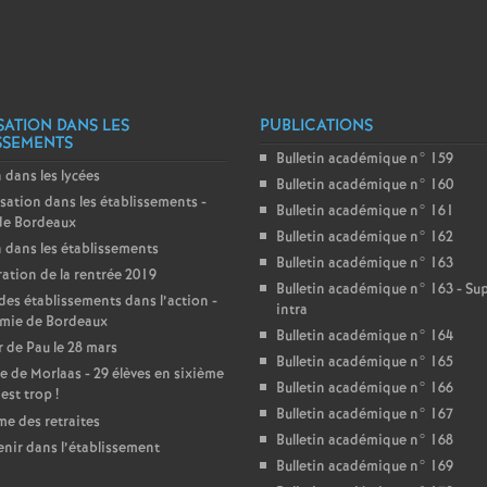
r
é
O
SATION DANS LES
PUBLICATIONS
SSEMENTS
r
Bulletin académique n° 159
 dans les lycées
Bulletin académique n° 160
sation dans les établissements -
l
Bulletin académique n° 161
de Bordeaux
Bulletin académique n° 162
 dans les établissements
Bulletin académique n° 163
é
ation de la rentrée 2019
Bulletin académique n° 163 - S
des établissements dans l’action -
intra
a
mie de Bordeaux
Bulletin académique n° 164
 de Pau le 28 mars
Bulletin académique n° 165
e de Morlaas - 29 élèves en sixième
n
Bulletin académique n° 166
’est trop
!
Bulletin académique n° 167
e des retraites
s
Bulletin académique n° 168
enir dans l’établissement
Bulletin académique n° 169