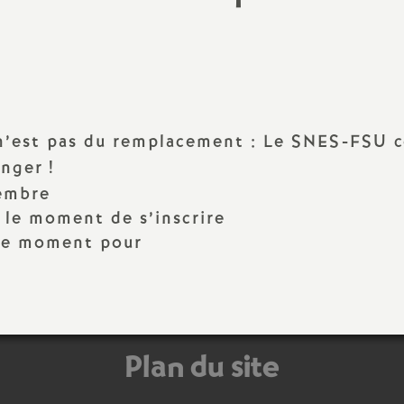
N
ash
a
Langues Vivantes
t
Education - Vie Scolaire
i
’est pas du remplacement : Le SNES-FSU co
anger
!
o
cembre
 le moment de s’inscrire
n
 le moment pour
a
l
Plan du site
d