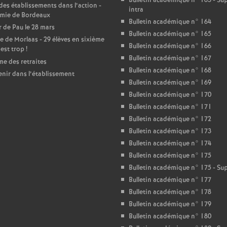
r
Bulletin académique n° 163 - S
des établissements dans l’action -
intra
mie de Bordeaux
é
Bulletin académique n° 164
 de Pau le 28 mars
Bulletin académique n° 165
e de Morlaas - 29 élèves en sixième
O
Bulletin académique n° 166
’est trop
!
Bulletin académique n° 167
e des retraites
Bulletin académique n° 168
r
enir dans l’établissement
Bulletin académique n° 169
Bulletin académique n° 170
l
Bulletin académique n° 171
Bulletin académique n° 172
é
Bulletin académique n° 173
Bulletin académique n° 174
a
Bulletin académique n° 175
Bulletin académique n° 175 - S
n
Bulletin académique n° 177
Bulletin académique n° 178
s
Bulletin académique n° 179
Bulletin académique n° 180