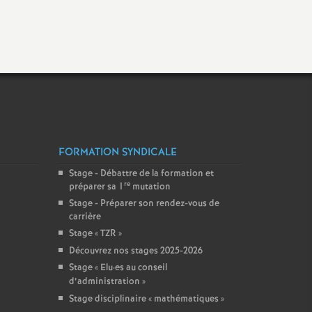
Facebook
Twitter
Addthis
email
FORMATION SYNDICALE
Stage - Débattre de la formation et
re
préparer sa 1
mutation
Stage - Préparer son rendez-vous de
carrière
Stage «
TZR
»
Découvrez nos stages 2025-2026
Stage «
Elu
·
es au conseil
d’administration
»
Stage disciplinaire «
mathématiques
»