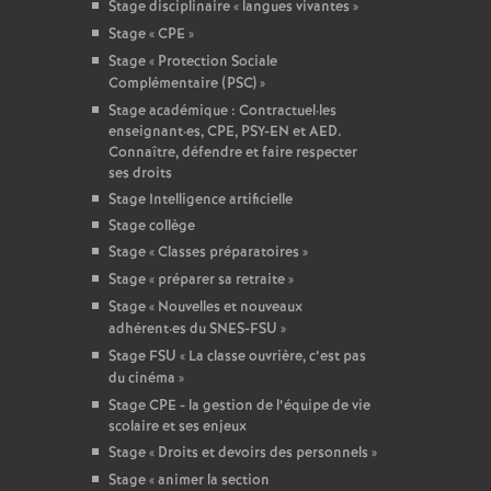
Stage disciplinaire «
langues vivantes
»
Stage «
CPE
»
Stage «
Protection Sociale
Complémentaire (PSC)
»
Stage académique : Contractuel
·
les
enseignant
·
es, CPE, PSY-EN et AED.
Connaître, défendre et faire respecter
ses droits
Stage Intelligence artificielle
Stage collège
Stage «
Classes préparatoires
»
Stage «
préparer sa retraite
»
Stage «
Nouvelles et nouveaux
adhérent
·
es du SNES-FSU
»
Stage FSU «
La classe ouvrière, c’est pas
du cinéma
»
Stage CPE - la gestion de l’équipe de vie
scolaire et ses enjeux
Stage «
Droits et devoirs des personnels
»
Stage «
animer la section