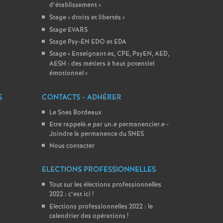
d’établissement
»
Stage «
droits et libertés
»
Stage EVARS
Stage Psy-ÉN EDO et EDA
Stage «
Enseignant
·
es, CPE, PsyEN, AED,
AESH : des métiers à haut potentiel
émotionnel
»
S
CONTACTS - ADHÉRER
Le Snes Bordeaux
Etre rappelé.e par un.e permanencier.e -
Joindre la permanence du SNES
Nous contacter
ELECTIONS PROFESSIONNELLES
Tout sur les élections professionnelles
2022 : c’est ici
!
Elections professionnelles 2022 : le
calendrier des opérations
!