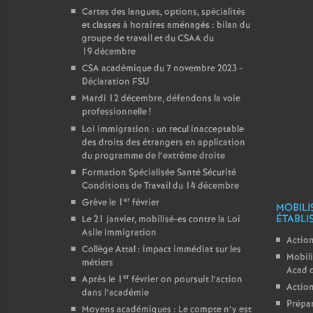
Cartes des langues, options, spécialités
et classes à horaires aménagés : bilan du
groupe de travail et du CSAA du
19 décembre
CSA académique du 7 novembre 2023 -
Déclaration FSU
Mardi 12 décembre, défendons la voie
professionnelle
!
Loi immigration : un recul inacceptable
des droits des étrangers en application
du programme de l’extrême droite
Formation Spécialisée Santé Sécurité
Conditions de Travail du 14 décembre
er
Grève le 1
février
MOBILI
ÉTABLI
Le 21 janvier, mobilisé-es contre la Loi
Asile Immigration
Action
Collège Attal : impact immédiat sur les
Mobili
métiers
Acad 
er
Après le 1
février on poursuit l’action
Action
dans l’académie
Prépar
Moyens académiques : Le compte n’y est