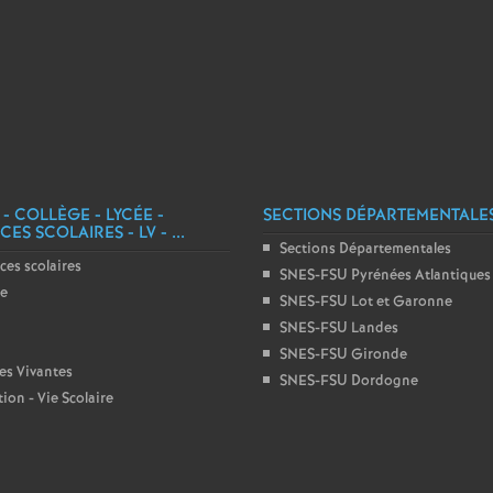
e
m
e
n
 - COLLÈGE - LYCÉE -
SECTIONS DÉPARTEMENTALE
ES SCOLAIRES - LV - ...
t
Sections Départementales
ces scolaires
SNES-FSU Pyrénées Atlantiques
ge
s
SNES-FSU Lot et Garonne
SNES-FSU Landes
SNES-FSU Gironde
d
es Vivantes
SNES-FSU Dordogne
ion - Vie Scolaire
e
S