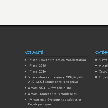
Titulaire sur Zone de
Remplacement
ACTUALITÉ
CATÉGO
er
1
mai : tous et toutes en manifestation
Suivre
er
1
mai 2025
Mutat
er
1
mai 2026
Catég
5 décembre - Professeurs, CPE, PsyEN,
Titula
AED, AESH Toutes et tous en grève
!
8 mars 2024 - Grève féministe
!
8 mars : toutes et tous mobilisé
·
es
19 mars en grève pour nos salaires et
l’école publique