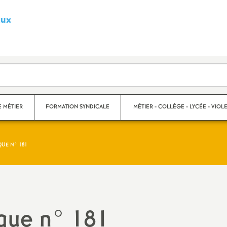
aux
S
y
n
d
E MÉTIER
FORMATION SYNDICALE
MÉTIER - COLLÈGE - LYCÉE - VIOLE
i
QUE N° 181
c
s
Violences scolaires
a
Collège
t
Lycée
que n° 181