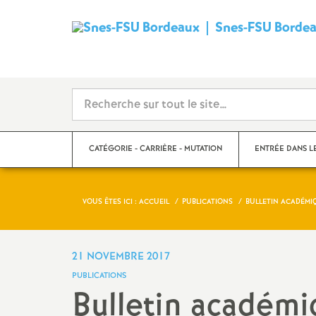
Snes-FSU Borde
CATÉGORIE - CARRIÈRE - MUTATION
ENTRÉE DANS L
VOUS ÊTES ICI :
ACCUEIL
PUBLICATIONS
BULLETIN ACADÉMI
Suivre sa carrière
Année de concour
Mutations
Année de stage
21 NOVEMBRE 2017
PUBLICATIONS
Catégories
Bulletin académi