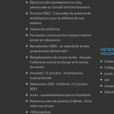
Élections des représentant
·
e
·
s des
personnels au Conseil d’Administration
Octobre 2023 : 2 journées de grève et de
mobilisation pour la défense de nos
métiers
Caisse de solidarité
Formation continue hors temps scolaire :
entrer en résistance
Baccalauréat 2024 : un calendrier et des
MÉTIER
programmes démentiels
!
VIOLENC
Remplacement de courte durée : bloquer
Violen
l’offensive contre la charge et le temps
de travail
Collè
Vendredi 13 octobre - Mobilisation
Lycée
intersyndicale
ash
Déclaration FSU -CAEN du 12 octobre
Langu
2023
Educat
Arras : rassemblements dans l’académie
Relations avec les parents d’élèves : faire
valoir ses droits
#25novembre