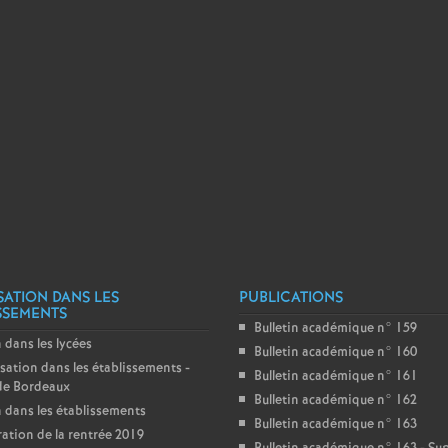
e
c
o
n
d
d
SATION DANS LES
PUBLICATIONS
SSEMENTS
Bulletin académique n° 159
e
 dans les lycées
Bulletin académique n° 160
sation dans les établissements -
Bulletin académique n° 161
g
de Bordeaux
Bulletin académique n° 162
 dans les établissements
Bulletin académique n° 163
ation de la rentrée 2019