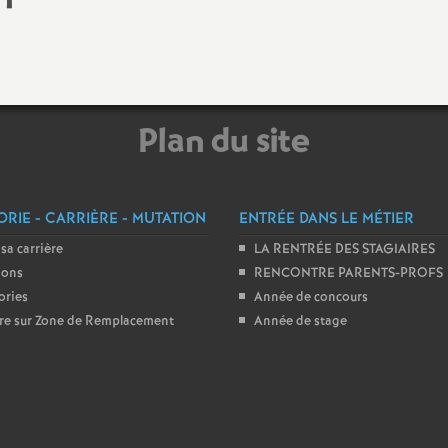
N
ash
a
Langues Vivantes
t
Education - Vie Scolaire
Plan du site
i
o
RIE - CARRIÈRE - MUTATION
ENTRÉE DANS LE MÉTIER
 sa carrière
LA RENTRÉE DES STAGIAIRES
n
ions
RENCONTRE PARENTS-PROFS
ories
Année de concours
a
ire sur Zone de Remplacement
Année de stage
l
d