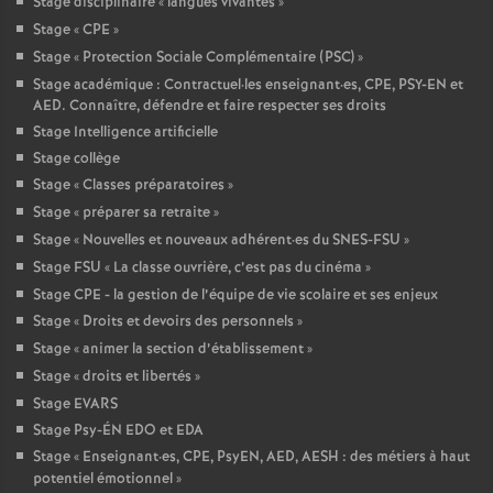
Stage disciplinaire «
langues vivantes
»
Stage «
CPE
»
Stage «
Protection Sociale Complémentaire (PSC)
»
Stage académique : Contractuel
·
les enseignant
·
es, CPE, PSY-EN et
AED. Connaître, défendre et faire respecter ses droits
Stage Intelligence artificielle
Stage collège
Stage «
Classes préparatoires
»
Stage «
préparer sa retraite
»
Stage «
Nouvelles et nouveaux adhérent
·
es du SNES-FSU
»
Stage FSU «
La classe ouvrière, c’est pas du cinéma
»
Stage CPE - la gestion de l’équipe de vie scolaire et ses enjeux
Stage «
Droits et devoirs des personnels
»
Stage «
animer la section d’établissement
»
Stage «
droits et libertés
»
Stage EVARS
Stage Psy-ÉN EDO et EDA
Stage «
Enseignant
·
es, CPE, PsyEN, AED, AESH : des métiers à haut
potentiel émotionnel
»