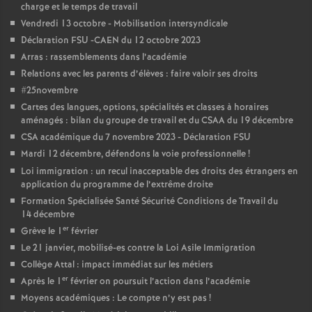
e
charge et le temps de travail
Vendredi 13 octobre - Mobilisation intersyndicale
m
Déclaration FSU -CAEN du 12 octobre 2023
Arras : rassemblements dans l’académie
e
Relations avec les parents d’élèves : faire valoir ses droits
#25novembre
n
Cartes des langues, options, spécialités et classes à horaires
aménagés : bilan du groupe de travail et du CSAA du 19 décembre
CSA académique du 7 novembre 2023 - Déclaration FSU
t
Mardi 12 décembre, défendons la voie professionnelle
!
Loi immigration : un recul inacceptable des droits des étrangers en
s
application du programme de l’extrême droite
Formation Spécialisée Santé Sécurité Conditions de Travail du
d
14 décembre
er
Grève le 1
février
e
Le 21 janvier, mobilisé-es contre la Loi Asile Immigration
Collège Attal : impact immédiat sur les métiers
er
Après le 1
février on poursuit l’action dans l’académie
S
Moyens académiques : Le compte n’y est pas
!