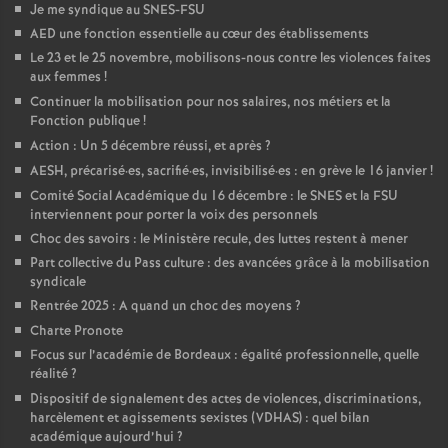
Je me syndique au SNES-FSU
é
AED une fonction essentielle au cœur des établissements
Le 23 et le 25 novembre, mobilisons-nous contre les violences faites
O
aux femmes
!
Continuer la mobilisation pour nos salaires, nos métiers et la
Fonction publique
!
r
Action : Un 5 décembre réussi, et après
?
AESH, précarisé
·
es, sacrifié
·
es, invisibilisé
·
es : en grève le 16 janvier
!
l
Comité Social Académique du 16 décembre : le SNES et la FSU
interviennent pour porter la voix des personnels
é
Choc des savoirs : le Ministère recule, des luttes restent à mener
Part collective du Pass culture : des avancées grâce à la mobilisation
a
syndicale
Rentrée 2025 : A quand un choc des moyens
?
n
Charte Pronote
Focus sur l’académie de Bordeaux : égalité professionnelle, quelle
réalité
?
s
Dispositif de signalement des actes de violences, discriminations,
harcèlement et agissements sexistes (VDHAS) : quel bilan
T
académique aujourd’hui
?