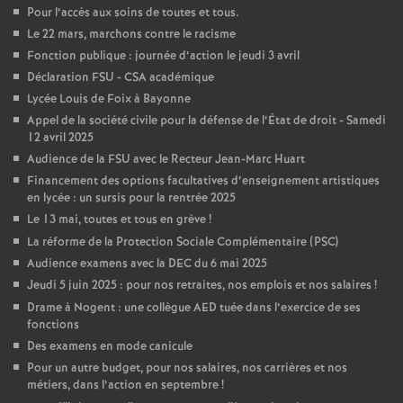
Pour l’accès aux soins de toutes et tous.
o
Le 22 mars, marchons contre le racisme
Fonction publique : journée d’action le jeudi 3 avril
u
Déclaration FSU - CSA académique
Lycée Louis de Foix à Bayonne
r
Appel de la société civile pour la défense de l’État de droit - Samedi
12 avril 2025
Audience de la FSU avec le Recteur Jean-Marc Huart
s
Financement des options facultatives d’enseignement artistiques
en lycée : un sursis pour la rentrée 2025
Le 13 mai, toutes et tous en grève
!
La réforme de la Protection Sociale Complémentaire (PSC)
Audience examens avec la DEC du 6 mai 2025
Jeudi 5 juin 2025 : pour nos retraites, nos emplois et nos salaires
!
Drame à Nogent : une collègue AED tuée dans l’exercice de ses
fonctions
Des examens en mode canicule
Pour un autre budget, pour nos salaires, nos carrières et nos
métiers, dans l’action en septembre
!