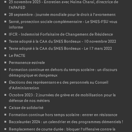
e
25 novembre 2025 - Entretien avec Naïma Charaï, directrice de
l’APAFED
s
28 septembre : journée mondiale pour le droit à l’avortement
Santé, protection sociale complémentaire - Le SNES-FSU vous
E
informe
IFCR - Indemnité Forfaitaire de Changement de Résidence
n
Texte adopté à la CAA du SNES Bordeaux - 10 novembre 2022
Texte adopté à la CAA du SNES Bordeaux - Le 17 mars 2022
Le PACTE
s
Permanence estivale
Formation continue en dehors du temps scolaire : un discours
e
démagogique et dangereux
Élections des représentant
·
e
·
s des personnels au Conseil
i
d’Administration
Octobre 2023 : 2 journées de grève et de mobilisation pour la
défense de nos métiers
g
Caisse de solidarité
Formation continue hors temps scolaire : entrer en résistance
n
Baccalauréat 2024 : un calendrier et des programmes démentiels
!
Remplacement de courte durée : bloquer l’offensive contre la