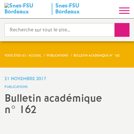
Snes-FSU
S
Bordeaux
y
Reche
n
d
VOUS ÊTES ICI :
ACCUEIL
PUBLICATIONS
BULLETIN ACADÉMIQUE N° 162
i
21 NOVEMBRE 2017
c
PUBLICATIONS
Bulletin académique
a
n° 162
t
Partager
Partager
Partager
Imprimer
Envoyer
l'article
l'article
l'article
l'article
l'article
N
sur
sur
via
par