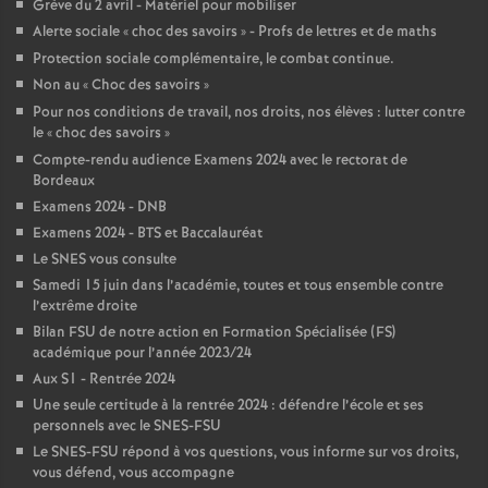
Grève du 2 avril - Matériel pour mobiliser
e
Alerte sociale «
choc des savoirs
» - Profs de lettres et de maths
Protection sociale complémentaire, le combat continue.
c
Non au «
Choc des savoirs
»
Pour nos conditions de travail, nos droits, nos élèves : lutter contre
o
le «
choc des savoirs
»
Compte-rendu audience Examens 2024 avec le rectorat de
n
Bordeaux
Examens 2024 - DNB
d
Examens 2024 - BTS et Baccalauréat
Le SNES vous consulte
Samedi 15 juin dans l’académie, toutes et tous ensemble contre
d
l’extrême droite
Bilan FSU de notre action en Formation Spécialisée (FS)
e
académique pour l’année 2023/24
Aux S1 - Rentrée 2024
g
Une seule certitude à la rentrée 2024 : défendre l’école et ses
personnels avec le SNES-FSU
Le SNES-FSU répond à vos questions, vous informe sur vos droits,
r
vous défend, vous accompagne