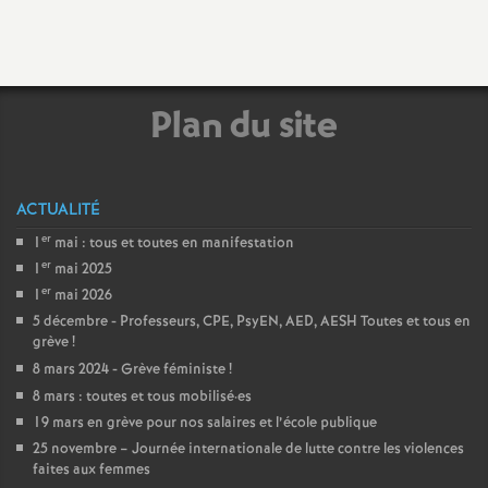
Facebook
Twitter
Addthis
email
a
t
Plan du site
i
o
ACTUALITÉ
er
1
mai : tous et toutes en manifestation
n
er
1
mai 2025
er
1
mai 2026
a
5 décembre - Professeurs, CPE, PsyEN, AED, AESH Toutes et tous en
grève
!
l
8 mars 2024 - Grève féministe
!
8 mars : toutes et tous mobilisé
·
es
d
19 mars en grève pour nos salaires et l’école publique
25 novembre – Journée internationale de lutte contre les violences
faites aux femmes