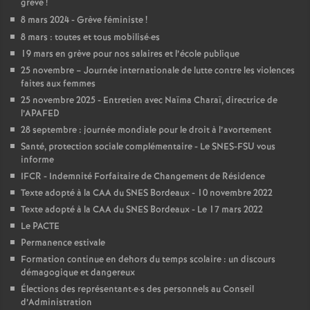
e
grève
!
8 mars 2024 - Grève féministe
!
s
8 mars : toutes et tous mobilisé
·
es
19 mars en grève pour nos salaires et l’école publique
E
25 novembre – Journée internationale de lutte contre les violences
faites aux femmes
n
25 novembre 2025 - Entretien avec Naïma Charaï, directrice de
l’APAFED
28 septembre : journée mondiale pour le droit à l’avortement
s
Santé, protection sociale complémentaire - Le SNES-FSU vous
informe
e
IFCR - Indemnité Forfaitaire de Changement de Résidence
Texte adopté à la CAA du SNES Bordeaux - 10 novembre 2022
i
Texte adopté à la CAA du SNES Bordeaux - Le 17 mars 2022
Le PACTE
g
Permanence estivale
Formation continue en dehors du temps scolaire : un discours
démagogique et dangereux
n
Élections des représentant
·
e
·
s des personnels au Conseil
d’Administration