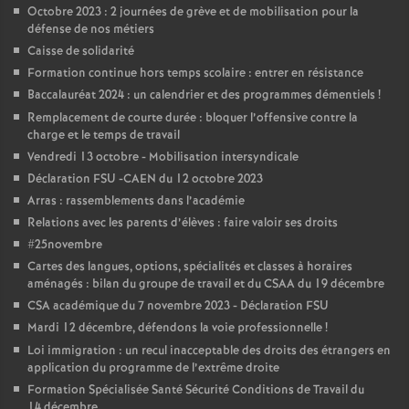
e
Octobre 2023 : 2 journées de grève et de mobilisation pour la
défense de nos métiers
m
Caisse de solidarité
Formation continue hors temps scolaire : entrer en résistance
e
Baccalauréat 2024 : un calendrier et des programmes démentiels
!
Remplacement de courte durée : bloquer l’offensive contre la
charge et le temps de travail
n
Vendredi 13 octobre - Mobilisation intersyndicale
Déclaration FSU -CAEN du 12 octobre 2023
t
Arras : rassemblements dans l’académie
Relations avec les parents d’élèves : faire valoir ses droits
s
#25novembre
Cartes des langues, options, spécialités et classes à horaires
d
aménagés : bilan du groupe de travail et du CSAA du 19 décembre
CSA académique du 7 novembre 2023 - Déclaration FSU
e
Mardi 12 décembre, défendons la voie professionnelle
!
Loi immigration : un recul inacceptable des droits des étrangers en
application du programme de l’extrême droite
S
Formation Spécialisée Santé Sécurité Conditions de Travail du
14 décembre