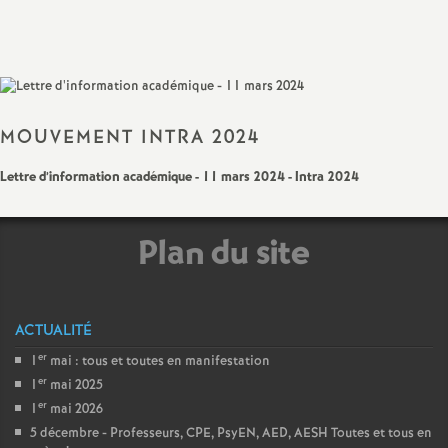
Partager
Partager
Partager
Imprimer
Envoyer
a
l'article
l'article
l'article
l'article
l'article
sur
sur
via
par
Facebook
Twitter
Addthis
email
t
i
MOUVEMENT INTRA 2024
Lettre d’information académique - 11 mars 2024 - Intra 2024
o
n
Plan du site
a
ACTUALITÉ
l
er
1
mai : tous et toutes en manifestation
er
d
1
mai 2025
er
1
mai 2026
5 décembre - Professeurs, CPE, PsyEN, AED, AESH Toutes et tous en