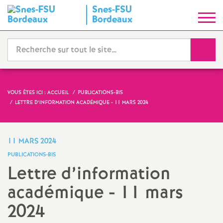
Snes-FSU
S
Bordeaux
y
Reche
n
d
VOUS ÊTES ICI :
ACCUEIL
PUBLICATIONS-BIS
LETTRE D’INFORMATION ACADÉMIQUE - 11 MARS 2024
i
c
11 MARS 2024
PUBLICATIONS-BIS
a
Lettre d’information
académique - 11 mars
t
2024
N