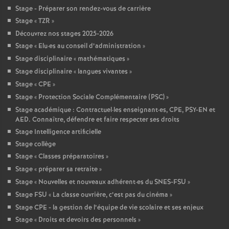
Stage - Préparer son rendez-vous de carrière
Stage «
TZR
»
Découvrez nos stages 2025-2026
Stage «
Elu
·
es au conseil d’administration
»
Stage disciplinaire «
mathématiques
»
Stage disciplinaire «
langues vivantes
»
Stage «
CPE
»
Stage «
Protection Sociale Complémentaire (PSC)
»
Stage académique : Contractuel
·
les enseignant
·
es, CPE, PSY-EN et
AED. Connaître, défendre et faire respecter ses droits
Stage Intelligence artificielle
Stage collège
Stage «
Classes préparatoires
»
Stage «
préparer sa retraite
»
Stage «
Nouvelles et nouveaux adhérent
·
es du SNES-FSU
»
Stage FSU «
La classe ouvrière, c’est pas du cinéma
»
Stage CPE - la gestion de l’équipe de vie scolaire et ses enjeux
Stage «
Droits et devoirs des personnels
»