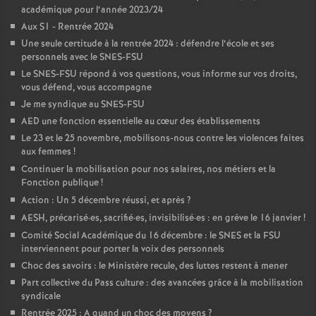
académique pour l’année 2023/24
é
Aux S1 - Rentrée 2024
Une seule certitude à la rentrée 2024 : défendre l’école et ses
O
personnels avec le SNES-FSU
Le SNES-FSU répond à vos questions, vous informe sur vos droits,
r
vous défend, vous accompagne
Je me syndique au SNES-FSU
AED une fonction essentielle au cœur des établissements
l
Le 23 et le 25 novembre, mobilisons-nous contre les violences faites
aux femmes
!
é
Continuer la mobilisation pour nos salaires, nos métiers et la
Fonction publique
!
a
Action : Un 5 décembre réussi, et après
?
AESH, précarisé
·
es, sacrifié
·
es, invisibilisé
·
es : en grève le 16 janvier
!
n
Comité Social Académique du 16 décembre : le SNES et la FSU
interviennent pour porter la voix des personnels
Choc des savoirs : le Ministère recule, des luttes restent à mener
s
Part collective du Pass culture : des avancées grâce à la mobilisation
syndicale
T
Rentrée 2025 : A quand un choc des moyens
?