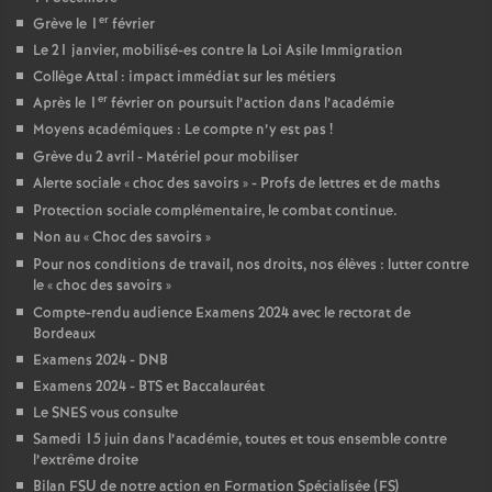
e
er
Grève le 1
février
Le 21 janvier, mobilisé-es contre la Loi Asile Immigration
c
Collège Attal : impact immédiat sur les métiers
er
Après le 1
février on poursuit l’action dans l’académie
o
Moyens académiques : Le compte n’y est pas
!
Grève du 2 avril - Matériel pour mobiliser
n
Alerte sociale «
choc des savoirs
» - Profs de lettres et de maths
Protection sociale complémentaire, le combat continue.
d
Non au «
Choc des savoirs
»
Pour nos conditions de travail, nos droits, nos élèves : lutter contre
le «
choc des savoirs
»
d
Compte-rendu audience Examens 2024 avec le rectorat de
Bordeaux
e
Examens 2024 - DNB
Examens 2024 - BTS et Baccalauréat
g
Le SNES vous consulte
Samedi 15 juin dans l’académie, toutes et tous ensemble contre
r
l’extrême droite
Bilan FSU de notre action en Formation Spécialisée (FS)