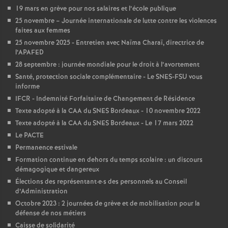
e
19 mars en grève pour nos salaires et l’école publique
s
25 novembre – Journée internationale de lutte contre les violences
faites aux femmes
25 novembre 2025 - Entretien avec Naïma Charaï, directrice de
E
l’APAFED
28 septembre : journée mondiale pour le droit à l’avortement
n
Santé, protection sociale complémentaire - Le SNES-FSU vous
informe
s
IFCR - Indemnité Forfaitaire de Changement de Résidence
Texte adopté à la CAA du SNES Bordeaux - 10 novembre 2022
Texte adopté à la CAA du SNES Bordeaux - Le 17 mars 2022
e
Le PACTE
Permanence estivale
i
Formation continue en dehors du temps scolaire : un discours
démagogique et dangereux
g
Élections des représentant
·
e
·
s des personnels au Conseil
d’Administration
n
Octobre 2023 : 2 journées de grève et de mobilisation pour la
défense de nos métiers
Caisse de solidarité