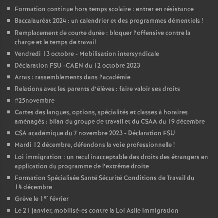
e
Formation continue hors temps scolaire : entrer en résistance
Baccalauréat 2024 : un calendrier et des programmes démentiels
!
m
Remplacement de courte durée : bloquer l’offensive contre la
charge et le temps de travail
e
Vendredi 13 octobre - Mobilisation intersyndicale
Déclaration FSU -CAEN du 12 octobre 2023
n
Arras : rassemblements dans l’académie
Relations avec les parents d’élèves : faire valoir ses droits
t
#25novembre
Cartes des langues, options, spécialités et classes à horaires
aménagés : bilan du groupe de travail et du CSAA du 19 décembre
s
CSA académique du 7 novembre 2023 - Déclaration FSU
Mardi 12 décembre, défendons la voie professionnelle
!
d
Loi immigration : un recul inacceptable des droits des étrangers en
application du programme de l’extrême droite
e
Formation Spécialisée Santé Sécurité Conditions de Travail du
14 décembre
S
er
Grève le 1
février
Le 21 janvier, mobilisé-es contre la Loi Asile Immigration