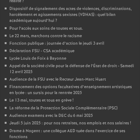
réalité
?
Dispositif de signalement des actes de violences, discriminations,
o
harcèlement et agissements sexistes (VDHAS) : quel bilan
académique aujourd’hui
?
u
Pour l’accès aux soins de toutes et tous.
Le 22 mars, marchons contre le racisme
r
Fonction publique : journée d’action le jeudi 3 avril
Déclaration FSU - CSA académique
s
Lycée Louis de Foix à Bayonne
Appel de la société civile pour la défense de l’État de droit - Samedi
12 avril 2025
Audience de la FSU avec le Recteur Jean-Marc Huart
Financement des options facultatives d’enseignement artistiques
en lycée : un sursis pour la rentrée 2025
Le 13 mai, toutes et tous en grève
!
La réforme de la Protection Sociale Complémentaire (PSC)
Audience examens avec la DEC du 6 mai 2025
Jeudi 5 juin 2025 : pour nos retraites, nos emplois et nos salaires
!
Drame à Nogent : une collègue AED tuée dans l’exercice de ses
fonctions