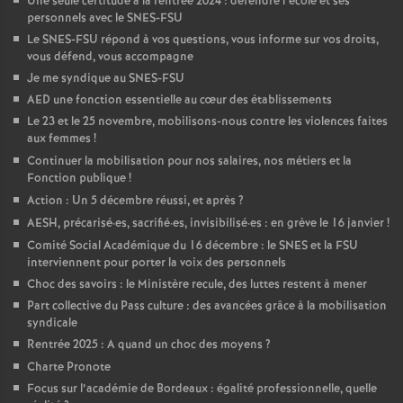
Une seule certitude à la rentrée 2024 : défendre l’école et ses
personnels avec le SNES-FSU
é
Le SNES-FSU répond à vos questions, vous informe sur vos droits,
vous défend, vous accompagne
O
Je me syndique au SNES-FSU
AED une fonction essentielle au cœur des établissements
r
Le 23 et le 25 novembre, mobilisons-nous contre les violences faites
aux femmes
!
l
Continuer la mobilisation pour nos salaires, nos métiers et la
Fonction publique
!
Action : Un 5 décembre réussi, et après
?
é
AESH, précarisé
·
es, sacrifié
·
es, invisibilisé
·
es : en grève le 16 janvier
!
Comité Social Académique du 16 décembre : le SNES et la FSU
a
interviennent pour porter la voix des personnels
Choc des savoirs : le Ministère recule, des luttes restent à mener
n
Part collective du Pass culture : des avancées grâce à la mobilisation
syndicale
s
Rentrée 2025 : A quand un choc des moyens
?
Charte Pronote
T
Focus sur l’académie de Bordeaux : égalité professionnelle, quelle