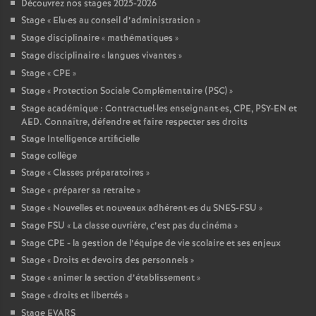
Découvrez nos stages 2025-2026
Stage «
Elu
·
es au conseil d’administration
»
Stage disciplinaire «
mathématiques
»
Stage disciplinaire «
langues vivantes
»
Stage «
CPE
»
Stage «
Protection Sociale Complémentaire (PSC)
»
Stage académique : Contractuel
·
les enseignant
·
es, CPE, PSY-EN et
AED. Connaître, défendre et faire respecter ses droits
Stage Intelligence artificielle
Stage collège
Stage «
Classes préparatoires
»
Stage «
préparer sa retraite
»
Stage «
Nouvelles et nouveaux adhérent
·
es du SNES-FSU
»
Stage FSU «
La classe ouvrière, c’est pas du cinéma
»
Stage CPE - la gestion de l’équipe de vie scolaire et ses enjeux
Stage «
Droits et devoirs des personnels
»
Stage «
animer la section d’établissement
»
Stage «
droits et libertés
»
Stage EVARS