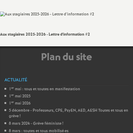
sur
sur
via
par
a
Facebook
Twitter
Addthis
email
t
Aux stagiaires 2025-2026 - Lettre d’information #2
i
Plan du site
o
n
ACTUALITÉ
a
er
1
mai : tous et toutes en manifestation
er
1
mai 2025
l
er
1
mai 2026
5 décembre - Professeurs, CPE, PsyEN, AED, AESH Toutes et tous en
d
grève
!
8 mars 2024 - Grève féministe
!
8 mars : toutes et tous mobilisé
·
es