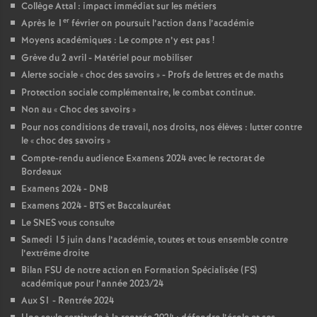
Collège Attal : impact immédiat sur les métiers
e
er
Après le 1
février on poursuit l’action dans l’académie
Moyens académiques : Le compte n’y est pas
!
c
Grève du 2 avril - Matériel pour mobiliser
Alerte sociale «
choc des savoirs
» - Profs de lettres et de maths
o
Protection sociale complémentaire, le combat continue.
Non au «
Choc des savoirs
»
n
Pour nos conditions de travail, nos droits, nos élèves : lutter contre
le «
choc des savoirs
»
d
Compte-rendu audience Examens 2024 avec le rectorat de
Bordeaux
d
Examens 2024 - DNB
Examens 2024 - BTS et Baccalauréat
Le SNES vous consulte
e
Samedi 15 juin dans l’académie, toutes et tous ensemble contre
l’extrême droite
g
Bilan FSU de notre action en Formation Spécialisée (FS)
académique pour l’année 2023/24
r
Aux S1 - Rentrée 2024