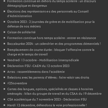
e
Formation continue en dehors du temps scolaire : un discours
démagogique et dangereux
Élections des représentant
·
e
·
s des personnels au Conseil
m
d’Administration
Octobre 2023 : 2 journées de grève et de mobilisation pour la
e
défense de nos métiers
Caisse de solidarité
n
Formation continue hors temps scolaire : entrer en résistance
Baccalauréat 2024 : un calendrier et des programmes démentiels
!
t
Remplacement de courte durée : bloquer l’offensive contre la
charge et le temps de travail
Vendredi 13 octobre - Mobilisation intersyndicale
s
Déclaration FSU -CAEN du 12 octobre 2023
Arras : rassemblements dans l’académie
d
Relations avec les parents d’élèves : faire valoir ses droits
#25novembre
e
Cartes des langues, options, spécialités et classes à horaires
aménagés : bilan du groupe de travail et du CSAA du 19 décembre
S
CSA académique du 7 novembre 2023 - Déclaration FSU
Mardi 12 décembre, défendons la voie professionnelle
!