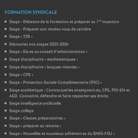
FORMATION SYNDICALE
re
Stage - Débattre de la formation et préparer sa 1
mutation
Stage - Préparer son rendez-vous de carrière
Stage «
TZR
»
Découvrez nos stages 2025-2026
Stage «
Elu
·
es au conseil d’administration
»
Stage disciplinaire «
mathématiques
»
Stage disciplinaire «
langues vivantes
»
Stage «
CPE
»
Stage «
Protection Sociale Complémentaire (PSC)
»
Stage académique : Contractuel
·
les enseignant
·
es, CPE, PSY-EN et
AED. Connaître, défendre et faire respecter ses droits
Stage Intelligence artificielle
Stage collège
Stage «
Classes préparatoires
»
Stage «
préparer sa retraite
»
Stage «
Nouvelles et nouveaux adhérent
·
es du SNES-FSU
»