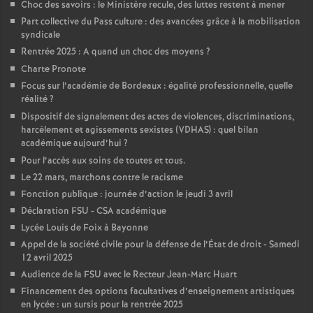
Choc des savoirs : le Ministère recule, des luttes restent à mener
Part collective du Pass culture : des avancées grâce à la mobilisation
o
syndicale
Rentrée 2025 : A quand un choc des moyens
?
u
Charte Pronote
Focus sur l’académie de Bordeaux : égalité professionnelle, quelle
r
réalité
?
Dispositif de signalement des actes de violences, discriminations,
s
harcèlement et agissements sexistes (VDHAS) : quel bilan
académique aujourd’hui
?
Pour l’accès aux soins de toutes et tous.
Le 22 mars, marchons contre le racisme
Fonction publique : journée d’action le jeudi 3 avril
Déclaration FSU - CSA académique
Lycée Louis de Foix à Bayonne
Appel de la société civile pour la défense de l’État de droit - Samedi
12 avril 2025
Audience de la FSU avec le Recteur Jean-Marc Huart
Financement des options facultatives d’enseignement artistiques
en lycée : un sursis pour la rentrée 2025