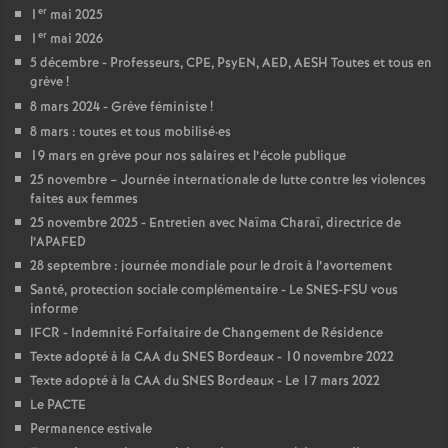
e
er
1
mai 2025
er
s
1
mai 2026
5 décembre - Professeurs, CPE, PsyEN, AED, AESH Toutes et tous en
grève
!
E
8 mars 2024 - Grève féministe
!
8 mars : toutes et tous mobilisé
·
es
n
19 mars en grève pour nos salaires et l’école publique
25 novembre – Journée internationale de lutte contre les violences
s
faites aux femmes
25 novembre 2025 - Entretien avec Naïma Charaï, directrice de
l’APAFED
e
28 septembre : journée mondiale pour le droit à l’avortement
Santé, protection sociale complémentaire - Le SNES-FSU vous
i
informe
IFCR - Indemnité Forfaitaire de Changement de Résidence
g
Texte adopté à la CAA du SNES Bordeaux - 10 novembre 2022
Texte adopté à la CAA du SNES Bordeaux - Le 17 mars 2022
n
Le PACTE
Permanence estivale