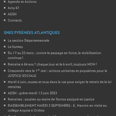
Agenda et Actions
Actu 47
AESH
Contacts
SNES PYRÉNÉES ATLANTIQUES
La section Départementale
Le bureau
Du 17 au 23 mars : contre le passage en force, la mobilisation
continue
!
Retraite à 64 ans
? chaque jour et le 6 avril, toujours NON
!
er
Crescendo vers le 1
mai : actions unitaires et populaires pour la
JUSTICE SOCIALE
Mardi 6 juin, toutes et tous dans la rue pour exiger le retrait de la loi
retraites
AESH : grève mardi 13 juin 2023
Retraites : soutien au maire de Tarnos assigné en justice
RASSEMBLEMENT MARDI 5 SEPTEMBRE : E. Macron en visite au
collège Argote à Orthez