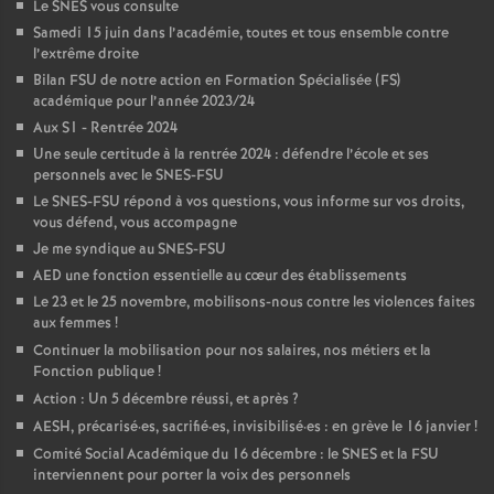
Le SNES vous consulte
é
Samedi 15 juin dans l’académie, toutes et tous ensemble contre
l’extrême droite
O
Bilan FSU de notre action en Formation Spécialisée (FS)
académique pour l’année 2023/24
Aux S1 - Rentrée 2024
r
Une seule certitude à la rentrée 2024 : défendre l’école et ses
personnels avec le SNES-FSU
l
Le SNES-FSU répond à vos questions, vous informe sur vos droits,
vous défend, vous accompagne
é
Je me syndique au SNES-FSU
AED une fonction essentielle au cœur des établissements
Le 23 et le 25 novembre, mobilisons-nous contre les violences faites
a
aux femmes
!
Continuer la mobilisation pour nos salaires, nos métiers et la
n
Fonction publique
!
Action : Un 5 décembre réussi, et après
?
s
AESH, précarisé
·
es, sacrifié
·
es, invisibilisé
·
es : en grève le 16 janvier
!
Comité Social Académique du 16 décembre : le SNES et la FSU
T
interviennent pour porter la voix des personnels