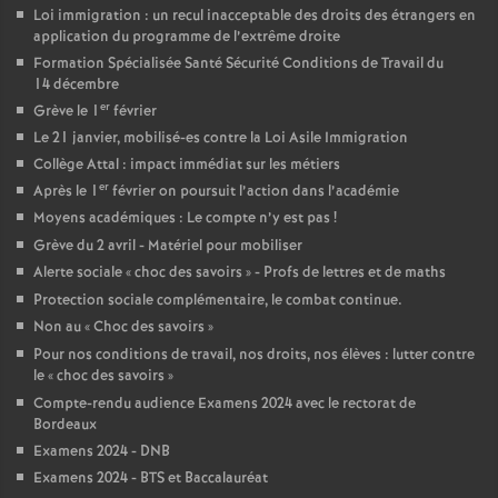
e
Loi immigration : un recul inacceptable des droits des étrangers en
application du programme de l’extrême droite
Formation Spécialisée Santé Sécurité Conditions de Travail du
c
14 décembre
er
Grève le 1
février
o
Le 21 janvier, mobilisé-es contre la Loi Asile Immigration
Collège Attal : impact immédiat sur les métiers
n
er
Après le 1
février on poursuit l’action dans l’académie
Moyens académiques : Le compte n’y est pas
!
d
Grève du 2 avril - Matériel pour mobiliser
Alerte sociale «
choc des savoirs
» - Profs de lettres et de maths
d
Protection sociale complémentaire, le combat continue.
Non au «
Choc des savoirs
»
e
Pour nos conditions de travail, nos droits, nos élèves : lutter contre
le «
choc des savoirs
»
Compte-rendu audience Examens 2024 avec le rectorat de
g
Bordeaux
Examens 2024 - DNB
r
Examens 2024 - BTS et Baccalauréat