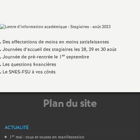
Partager
Partager
Partager
Imprimer
Envoyer
a
l'article
l'article
l'article
l'article
l'article
sur
sur
via
par
Facebook
Twitter
Addthis
email
t
i
Des affectations de moins en moins satisfaisantes
Journées d’accueil des stagiaires les 28, 29 et 30 août
er
o
Journée de pré-rentrée le 1
septembre
Les questions financières
Le SNES-FSU à vos côtés
n
a
Plan du site
l
d
ACTUALITÉ
er
1
mai : tous et toutes en manifestation