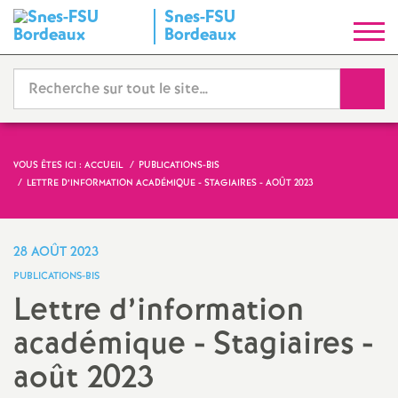
Snes-FSU
S
Bordeaux
y
Reche
n
d
VOUS ÊTES ICI :
ACCUEIL
PUBLICATIONS-BIS
LETTRE D’INFORMATION ACADÉMIQUE - STAGIAIRES - AOÛT 2023
i
c
28 AOÛT 2023
PUBLICATIONS-BIS
a
Lettre d’information
académique - Stagiaires -
t
août 2023
N