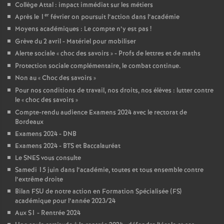
e
Collège Attal : impact immédiat sur les métiers
er
Après le 1
février on poursuit l’action dans l’académie
Moyens académiques : Le compte n’y est pas
!
c
Grève du 2 avril - Matériel pour mobiliser
Alerte sociale «
choc des savoirs
» - Profs de lettres et de maths
o
Protection sociale complémentaire, le combat continue.
Non au «
Choc des savoirs
»
n
Pour nos conditions de travail, nos droits, nos élèves : lutter contre
le «
choc des savoirs
»
d
Compte-rendu audience Examens 2024 avec le rectorat de
Bordeaux
d
Examens 2024 - DNB
Examens 2024 - BTS et Baccalauréat
e
Le SNES vous consulte
Samedi 15 juin dans l’académie, toutes et tous ensemble contre
l’extrême droite
g
Bilan FSU de notre action en Formation Spécialisée (FS)
académique pour l’année 2023/24
r
Aux S1 - Rentrée 2024