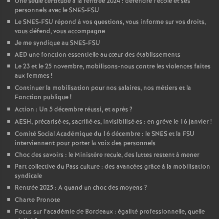
Une seule certitude à la rentrée 2024 : défendre l’école et ses
é
personnels avec le SNES-FSU
Le SNES-FSU répond à vos questions, vous informe sur vos droits,
vous défend, vous accompagne
O
Je me syndique au SNES-FSU
AED une fonction essentielle au cœur des établissements
r
Le 23 et le 25 novembre, mobilisons-nous contre les violences faites
aux femmes
!
l
Continuer la mobilisation pour nos salaires, nos métiers et la
Fonction publique
!
Action : Un 5 décembre réussi, et après
?
é
AESH, précarisé
·
es, sacrifié
·
es, invisibilisé
·
es : en grève le 16 janvier
!
Comité Social Académique du 16 décembre : le SNES et la FSU
a
interviennent pour porter la voix des personnels
Choc des savoirs : le Ministère recule, des luttes restent à mener
n
Part collective du Pass culture : des avancées grâce à la mobilisation
syndicale
s
Rentrée 2025 : A quand un choc des moyens
?
Charte Pronote
T
Focus sur l’académie de Bordeaux : égalité professionnelle, quelle