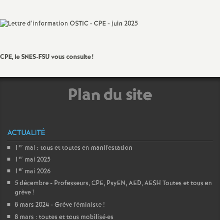
sur
sur
via
par
a
Facebook
Twitter
Addthis
email
t
CPE, le SNES-FSU vous consulte
!
i
Plan du site
o
n
ACTUALITÉ
a
er
1
mai : tous et toutes en manifestation
er
1
mai 2025
l
er
1
mai 2026
5 décembre - Professeurs, CPE, PsyEN, AED, AESH Toutes et tous en
d
grève
!
8 mars 2024 - Grève féministe
!
8 mars : toutes et tous mobilisé
·
es