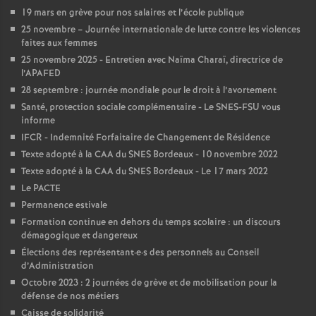
e
19 mars en grève pour nos salaires et l’école publique
s
25 novembre – Journée internationale de lutte contre les violences
faites aux femmes
25 novembre 2025 - Entretien avec Naïma Charaï, directrice de
E
l’APAFED
28 septembre : journée mondiale pour le droit à l’avortement
n
Santé, protection sociale complémentaire - Le SNES-FSU vous
informe
s
IFCR - Indemnité Forfaitaire de Changement de Résidence
Texte adopté à la CAA du SNES Bordeaux - 10 novembre 2022
e
Texte adopté à la CAA du SNES Bordeaux - Le 17 mars 2022
Le PACTE
Permanence estivale
i
Formation continue en dehors du temps scolaire : un discours
démagogique et dangereux
g
Élections des représentant
·
e
·
s des personnels au Conseil
d’Administration
n
Octobre 2023 : 2 journées de grève et de mobilisation pour la
défense de nos métiers
Caisse de solidarité