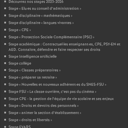
Découvrez nos stages 2025-2026
Stage «
Elu
·
es au conseil d’administration
»
Stage disciplinaire «
mathématiques
»
Stage disciplinaire «
langues vivantes
»
Stage «
CPE
»
Stage «
Protection Sociale Complémentaire (PSC)
»
Stage académique : Contractuel
·
les enseignant
·
es, CPE, PSY-EN et
AED. Connaître, défendre et faire respecter ses droits
Stage Intelligence artificielle
Stage collège
Stage «
Classes préparatoires
»
Stage «
préparer sa retraite
»
Stage «
Nouvelles et nouveaux adhérent
·
es du SNES-FSU
»
Stage FSU «
La classe ouvrière, c’est pas du cinéma
»
Stage CPE - la gestion de l’équipe de vie scolaire et ses enjeux
Stage «
Droits et devoirs des personnels
»
Stage «
animer la section d’établissement
»
Stage «
droits et libertés
»
Stage EVARS