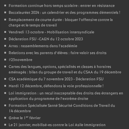
e
Formation continue hors temps scolaire : entrer en résistance
Baccalauréat 2024 : un calendrier et des programmes démentiels
!
m
Remplacement de courte durée : bloquer l’offensive contre la
charge et le temps de travail
e
Vendredi 13 octobre - Mobilisation intersyndicale
Déclaration FSU -CAEN du 12 octobre 2023
n
Arras : rassemblements dans l’académie
Relations avec les parents d’élèves : faire valoir ses droits
t
#25novembre
Cartes des langues, options, spécialités et classes à horaires
aménagés : bilan du groupe de travail et du CSAA du 19 décembre
s
CSA académique du 7 novembre 2023 - Déclaration FSU
Mardi 12 décembre, défendons la voie professionnelle
!
d
Loi immigration : un recul inacceptable des droits des étrangers en
application du programme de l’extrême droite
e
Formation Spécialisée Santé Sécurité Conditions de Travail du
14 décembre
S
er
Grève le 1
février
Le 21 janvier, mobilisé-es contre la Loi Asile Immigration