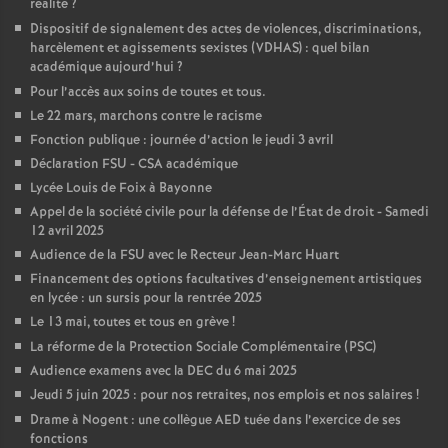
réalité
?
Dispositif de signalement des actes de violences, discriminations,
o
harcèlement et agissements sexistes (VDHAS) : quel bilan
académique aujourd’hui
?
u
Pour l’accès aux soins de toutes et tous.
Le 22 mars, marchons contre le racisme
r
Fonction publique : journée d’action le jeudi 3 avril
Déclaration FSU - CSA académique
s
Lycée Louis de Foix à Bayonne
Appel de la société civile pour la défense de l’État de droit - Samedi
12 avril 2025
Audience de la FSU avec le Recteur Jean-Marc Huart
Financement des options facultatives d’enseignement artistiques
en lycée : un sursis pour la rentrée 2025
Le 13 mai, toutes et tous en grève
!
La réforme de la Protection Sociale Complémentaire (PSC)
Audience examens avec la DEC du 6 mai 2025
Jeudi 5 juin 2025 : pour nos retraites, nos emplois et nos salaires
!
Drame à Nogent : une collègue AED tuée dans l’exercice de ses
fonctions