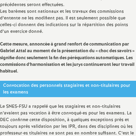
e
précédentes seront effectuées.
Les barèmes sont nationaux et les travaux des commissions
m
d’entente ne les modifient pas. Il est seulement possible que
celles-ci donnent des indications sur la répartition des points
e
d’un exercice donné.
Cette mesure, annoncée à grand renfort de communication par
n
Gabriel Attal au moment de la présentation du «
choc des savoirs
»
signifie donc seulement la fin des péréquations automatiques. Les
t
commissions d’harmonisation et les jurys continueront leur travail
habituel.
s
Convocation des personnels stagiaires et non-titulaires pour
les examens
d
Le SNES-FSU a rappelé que les stagiaires et non-titulaires
e
n’avaient pas vocation à être convoqué
·
es pour les examens. La
DEC confirme cette disposition, à quelques exceptions près et
S
toujours après validation par les IPR, dans des disciplines où les
professeur
·
es titulaires ne sont pas en nombre suffisant. C’est le