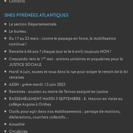
Contacts
SNES PYRÉNÉES ATLANTIQUES
La section Départementale
Le bureau
Du 17 au 23 mars : contre le passage en force, la mobilisation
continue
!
Retraite à 64 ans
? chaque jour et le 6 avril, toujours NON
!
er
Crescendo vers le 1
mai : actions unitaires et populaires pour la
JUSTICE SOCIALE
Mardi 6 juin, toutes et tous dans la rue pour exiger le retrait de la loi
retraites
AESH : grève mardi 13 juin 2023
Retraites : soutien au maire de Tarnos assigné en justice
RASSEMBLEMENT MARDI 5 SEPTEMBRE : E. Macron en visite au
collège Argote à Orthez
Outils pour agir dans nos établissements : partage de motions,
déclarations, courriers collectifs...
Actualité
Circulaires