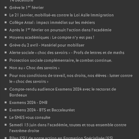
14 décembre
er
Grève le 1
février
Le 21 janvier, mobilisé-es contre la Loi Asile Immigration
Collège Attal : impact immédiat sur les métiers
er
Après le 1
février on poursuit l’action dans l’académie
Moyens académiques : Le compte n’y est pas
!
Grève du 2 avril - Matériel pour mobiliser
Alerte sociale «
choc des savoirs
» - Profs de lettres et de maths
Protection sociale complémentaire, le combat continue.
Non au «
Choc des savoirs
»
Pour nos conditions de travail, nos droits, nos élèves : lutter contre
le «
choc des savoirs
»
Compte-rendu audience Examens 2024 avec le rectorat de
Bordeaux
Examens 2024 - DNB
Examens 2024 - BTS et Baccalauréat
Le SNES vous consulte
Samedi 15 juin dans l’académie, toutes et tous ensemble contre
l’extrême droite
Bilan FSU de notre action en Formation Spécialisée (FS)