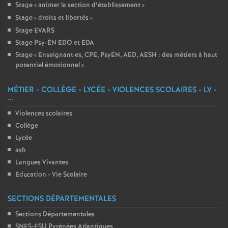
Stage «
animer la section d’établissement
»
Stage «
droits et libertés
»
Stage EVARS
Stage Psy-ÉN EDO et EDA
Stage «
Enseignant
·
es, CPE, PsyEN, AED, AESH : des métiers à haut
potentiel émotionnel
»
MÉTIER - COLLÈGE - LYCÉE - VIOLENCES SCOLAIRES - LV -
...
Violences scolaires
Collège
Lycée
ash
Langues Vivantes
Education - Vie Scolaire
SECTIONS DÉPARTEMENTALES
Sections Départementales
SNES-FSU Pyrénées Atlantiques