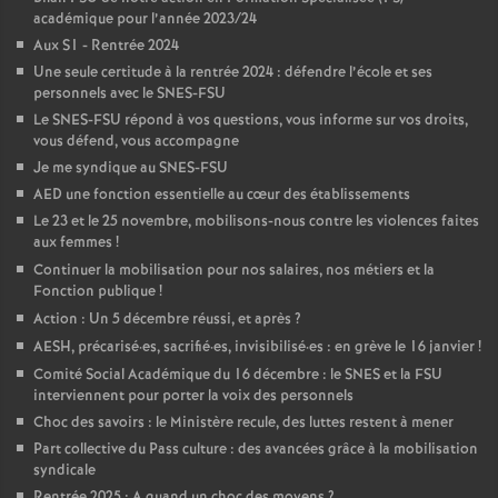
académique pour l’année 2023/24
Aux S1 - Rentrée 2024
Une seule certitude à la rentrée 2024 : défendre l’école et ses
personnels avec le SNES-FSU
Le SNES-FSU répond à vos questions, vous informe sur vos droits,
vous défend, vous accompagne
Je me syndique au SNES-FSU
AED une fonction essentielle au cœur des établissements
Le 23 et le 25 novembre, mobilisons-nous contre les violences faites
aux femmes
!
Continuer la mobilisation pour nos salaires, nos métiers et la
Fonction publique
!
Action : Un 5 décembre réussi, et après
?
AESH, précarisé
·
es, sacrifié
·
es, invisibilisé
·
es : en grève le 16 janvier
!
Comité Social Académique du 16 décembre : le SNES et la FSU
interviennent pour porter la voix des personnels
Choc des savoirs : le Ministère recule, des luttes restent à mener
Part collective du Pass culture : des avancées grâce à la mobilisation
syndicale
Rentrée 2025 : A quand un choc des moyens
?