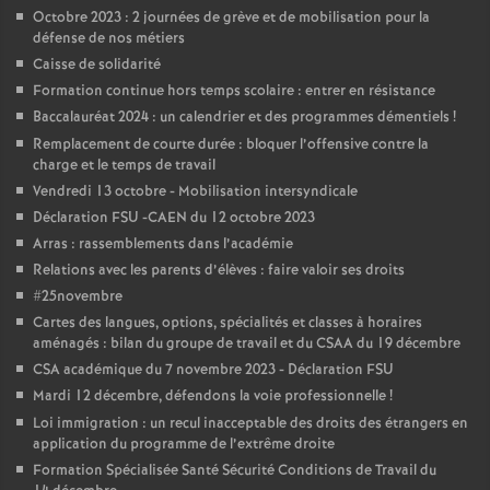
Octobre 2023 : 2 journées de grève et de mobilisation pour la
o
défense de nos métiers
Caisse de solidarité
u
Formation continue hors temps scolaire : entrer en résistance
Baccalauréat 2024 : un calendrier et des programmes démentiels
!
Remplacement de courte durée : bloquer l’offensive contre la
r
charge et le temps de travail
Vendredi 13 octobre - Mobilisation intersyndicale
s
Déclaration FSU -CAEN du 12 octobre 2023
Arras : rassemblements dans l’académie
Relations avec les parents d’élèves : faire valoir ses droits
#25novembre
Cartes des langues, options, spécialités et classes à horaires
aménagés : bilan du groupe de travail et du CSAA du 19 décembre
CSA académique du 7 novembre 2023 - Déclaration FSU
Mardi 12 décembre, défendons la voie professionnelle
!
Loi immigration : un recul inacceptable des droits des étrangers en
application du programme de l’extrême droite
Formation Spécialisée Santé Sécurité Conditions de Travail du