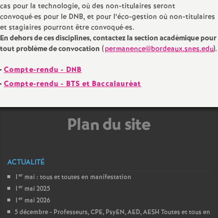
e
cas pour la technologie, où des non-titulaires seront
convoqué
·
es pour le DNB, et pour l’éco-gestion où non-titulaires
et stagiaires pourront être convoqué
·
es.
c
En dehors de ces disciplines, contactez la section académique pour
tout problème de convocation
(
permanence@bordeaux.snes.edu
).
o
Compte-rendu - DNB
n
Compte-rendu - BTS et Baccalauréat
d
Plan du site
d
e
ACTUALITÉ
er
1
mai : tous et toutes en manifestation
g
er
1
mai 2025
er
1
mai 2026
r
5 décembre - Professeurs, CPE, PsyEN, AED, AESH Toutes et tous en