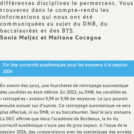
e
différentes disciplines le permettent. Vous
trouverez dans le compte-rendu les
s
informations qui nous ont été
communiquées au sujet du DNB, du
E
baccalauréat et des BTS.
Sonia Meljac et Maitane Cocagne
n
s
Fin des correctifs académiques pour les examens à la session
2024
e
En amont des jurys, une fourchette de rattrapage automatique
i
des candidat
·
es était définie. En 2023, au DNB, les candidat
·
es
«
rattrapé
·
es
» avaient 9,99 et 9,98 de moyenne. Le jury pouvait
g
ensuite statuer sur d’autres. Ce rattrapage automatique ne sera
plus effectué, ni au DNB, ni au baccalauréat. Seul le jury statuera.
n
La DEC affirme que dans l’académie de Bordeaux, la fin du
correctif académique n’aura pas de gros impact. A l’issue de la
session 2024, des comparaisons avec les statistiques des années