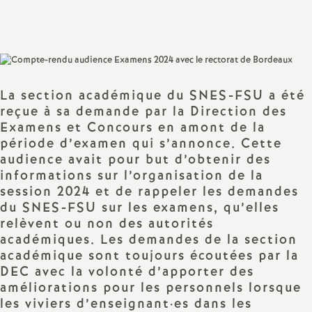
Partager
Partager
Partager
Imprimer
Envoyer
a
l'article
l'article
l'article
l'article
l'article
sur
sur
via
par
Facebook
Twitter
Addthis
email
t
i
La section académique du SNES-FSU a été
reçue à sa demande par la Direction des
Examens et Concours en amont de la
o
période d’examen qui s’annonce. Cette
audience avait pour but d’obtenir des
n
informations sur l’organisation de la
session 2024 et de rappeler les demandes
a
du SNES-FSU sur les examens, qu’elles
relèvent ou non des autorités
l
académiques. Les demandes de la section
académique sont toujours écoutées par la
d
DEC avec la volonté d’apporter des
améliorations pour les personnels lorsque
les viviers d’enseignant
·
es dans les