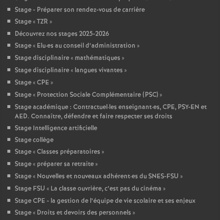
Stage - Préparer son rendez-vous de carrière
Stage «
TZR
»
Découvrez nos stages 2025-2026
Stage «
Elu
·
es au conseil d’administration
»
Stage disciplinaire «
mathématiques
»
Stage disciplinaire «
langues vivantes
»
Stage «
CPE
»
Stage «
Protection Sociale Complémentaire (PSC)
»
Stage académique : Contractuel
·
les enseignant
·
es, CPE, PSY-EN et
AED. Connaître, défendre et faire respecter ses droits
Stage Intelligence artificielle
Stage collège
Stage «
Classes préparatoires
»
Stage «
préparer sa retraite
»
Stage «
Nouvelles et nouveaux adhérent
·
es du SNES-FSU
»
Stage FSU «
La classe ouvrière, c’est pas du cinéma
»
Stage CPE - la gestion de l’équipe de vie scolaire et ses enjeux
Stage «
Droits et devoirs des personnels
»