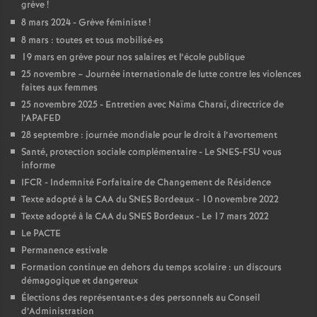
grève
!
é
8 mars 2024 - Grève féministe
!
8 mars : toutes et tous mobilisé
·
es
O
19 mars en grève pour nos salaires et l’école publique
25 novembre – Journée internationale de lutte contre les violences
r
faites aux femmes
25 novembre 2025 - Entretien avec Naïma Charaï, directrice de
l’APAFED
l
28 septembre : journée mondiale pour le droit à l’avortement
Santé, protection sociale complémentaire - Le SNES-FSU vous
é
informe
IFCR - Indemnité Forfaitaire de Changement de Résidence
a
Texte adopté à la CAA du SNES Bordeaux - 10 novembre 2022
Texte adopté à la CAA du SNES Bordeaux - Le 17 mars 2022
n
Le PACTE
Permanence estivale
s
Formation continue en dehors du temps scolaire : un discours
démagogique et dangereux
Élections des représentant
·
e
·
s des personnels au Conseil
T
d’Administration