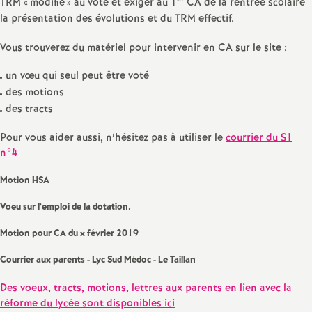
e
TRM «
modifié
» au vote et exiger au 1
CA de la rentrée scolaire
la présentation des évolutions et du TRM effectif.
s
Vous trouverez du matériel pour intervenir en CA sur le site :
E
un vœu qui seul peut être voté
des motions
n
des tracts
s
Pour vous aider aussi, n’hésitez pas à utiliser le
courrier du S1
n°4
e
Motion HSA
i
Voeu sur l’emploi de la dotation.
Motion pour CA du x février 2019
g
Courrier aux parents - Lyc Sud Médoc - Le Taillan
n
Des voeux, tracts, motions, lettres aux parents en lien avec la
réforme du lycée sont disponibles ici