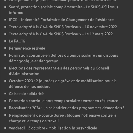
28 septembre : journée mondiale pour le droit à l’avortement
e
Santé, protection sociale complémentaire - Le SNES-FSU vous
informe
c
IFCR - Indemnité Forfaitaire de Changement de Résidence
Texte adopté à la CAA du SNES Bordeaux - 10 novembre 2022
o
Texte adopté à la CAA du SNES Bordeaux - Le 17 mars 2022
Le PACTE
n
Permanence estivale
Formation continue en dehors du temps scolaire : un discours
démagogique et dangereux
d
Élections des représentant
·
e
·
s des personnels au Conseil
d’Administration
d
Octobre 2023 : 2 journées de grève et de mobilisation pour la
défense de nos métiers
e
Caisse de solidarité
Formation continue hors temps scolaire : entrer en résistance
Baccalauréat 2024 : un calendrier et des programmes démentiels
!
g
Remplacement de courte durée : bloquer l’offensive contre la
charge et le temps de travail
r
Vendredi 13 octobre - Mobilisation intersyndicale