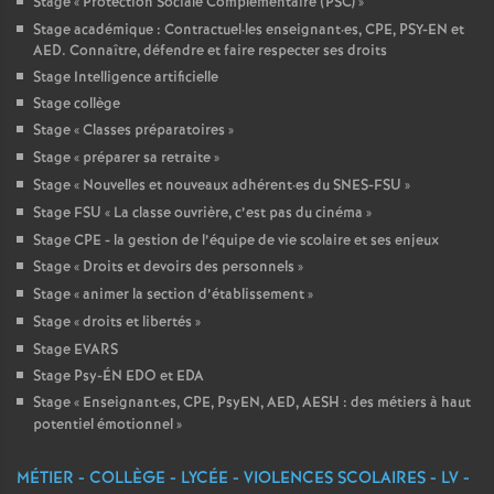
Stage «
Protection Sociale Complémentaire (PSC)
»
Stage académique : Contractuel
·
les enseignant
·
es, CPE, PSY-EN et
AED. Connaître, défendre et faire respecter ses droits
Stage Intelligence artificielle
Stage collège
Stage «
Classes préparatoires
»
Stage «
préparer sa retraite
»
Stage «
Nouvelles et nouveaux adhérent
·
es du SNES-FSU
»
Stage FSU «
La classe ouvrière, c’est pas du cinéma
»
Stage CPE - la gestion de l’équipe de vie scolaire et ses enjeux
Stage «
Droits et devoirs des personnels
»
Stage «
animer la section d’établissement
»
Stage «
droits et libertés
»
Stage EVARS
Stage Psy-ÉN EDO et EDA
Stage «
Enseignant
·
es, CPE, PsyEN, AED, AESH : des métiers à haut
potentiel émotionnel
»
MÉTIER - COLLÈGE - LYCÉE - VIOLENCES SCOLAIRES - LV -