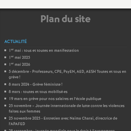
e
m
Plan du site
e
ACTUALITÉ
n
er
1
mai : tous et toutes en manifestation
er
1
mai 2025
t
er
1
mai 2026
5 décembre - Professeurs, CPE, PsyEN, AED, AESH Toutes et tous en
s
grève
!
8 mars 2024 - Grève féministe
!
d
8 mars : toutes et tous mobilisé
·
es
19 mars en grève pour nos salaires et l’école publique
e
25 novembre – Journée internationale de lutte contre les violences
faites aux femmes
25 novembre 2025 - Entretien avec Naïma Charaï, directrice de
S
l’APAFED