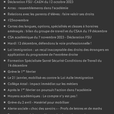
Déclaration FSU -CAEN du 12 octobre 2023
é
Arras : rassemblements dans l’académie
Relations avec les parents d’élèves : faire valoir ses droits
O
#25novembre
Cartes des langues, options, spécialités et classes à horaires
r
aménagés : bilan du groupe de travail et du CSAA du 19 décembre
CSA académique du 7 novembre 2023 - Déclaration FSU
Mardi 12 décembre, défendons la voie professionnelle
!
l
Loi immigration : un recul inacceptable des droits des étrangers en
application du programme de l’extrême droite
é
Formation Spécialisée Santé Sécurité Conditions de Travail du
14 décembre
a
er
Grève le 1
février
Le 21 janvier, mobilisé-es contre la Loi Asile Immigration
n
Collège Attal : impact immédiat sur les métiers
er
Après le 1
février on poursuit l’action dans l’académie
s
Moyens académiques : Le compte n’y est pas
!
Grève du 2 avril - Matériel pour mobiliser
Alerte sociale «
choc des savoirs
» - Profs de lettres et de maths
T