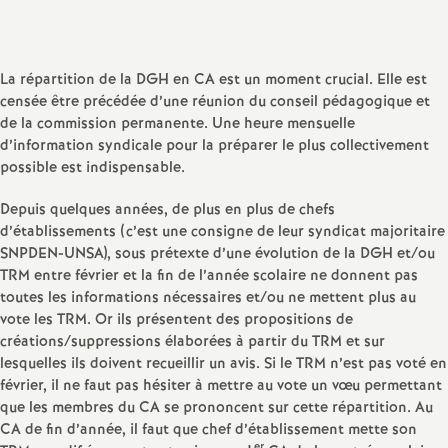
sur
sur
via
par
a
Facebook
Twitter
Addthis
email
La répartition de la DGH en CA est un moment crucial. Elle est
t
censée être précédée d’une réunion du conseil pédagogique et
de la commission permanente. Une heure mensuelle
i
d’information syndicale pour la préparer le plus collectivement
possible est indispensable.
o
Depuis quelques années, de plus en plus de chefs
d’établissements (c’est une consigne de leur syndicat majoritaire
n
SNPDEN-UNSA), sous prétexte d’une évolution de la DGH et/ou
TRM entre février et la fin de l’année scolaire ne donnent pas
a
toutes les informations nécessaires et/ou ne mettent plus au
vote les TRM. Or ils présentent des propositions de
l
créations/suppressions élaborées à partir du TRM et sur
lesquelles ils doivent recueillir un avis. Si le TRM n’est pas voté en
février, il ne faut pas hésiter à mettre au vote un vœu permettant
d
que les membres du CA se prononcent sur cette répartition. Au
CA de fin d’année, il faut que chef d’établissement mette son
er