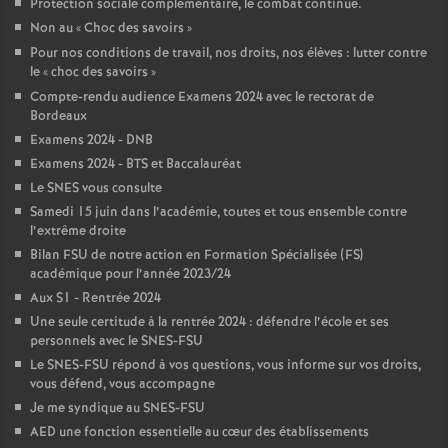
Protection sociale complémentaire, le combat continue.
Non au «
Choc des savoirs
»
o
Pour nos conditions de travail, nos droits, nos élèves : lutter contre
le «
choc des savoirs
»
u
Compte-rendu audience Examens 2024 avec le rectorat de
Bordeaux
r
Examens 2024 - DNB
Examens 2024 - BTS et Baccalauréat
s
Le SNES vous consulte
Samedi 15 juin dans l’académie, toutes et tous ensemble contre
l’extrême droite
Bilan FSU de notre action en Formation Spécialisée (FS)
académique pour l’année 2023/24
Aux S1 - Rentrée 2024
Une seule certitude à la rentrée 2024 : défendre l’école et ses
personnels avec le SNES-FSU
Le SNES-FSU répond à vos questions, vous informe sur vos droits,
vous défend, vous accompagne
Je me syndique au SNES-FSU
AED une fonction essentielle au cœur des établissements