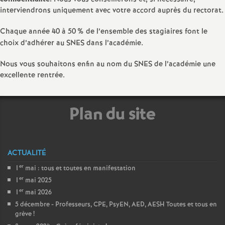
interviendrons uniquement avec votre accord auprès du rectorat.
é
Chaque année 40 à 50
% de l’ensemble des stagiaires font le
O
choix d’adhérer au SNES dans l’académie.
r
Nous vous souhaitons enfin au nom du SNES de l’académie une
excellente rentrée.
l
Plan du site
é
a
ACTUALITÉ
n
er
1
mai : tous et toutes en manifestation
er
1
mai 2025
s
er
1
mai 2026
5 décembre - Professeurs, CPE, PsyEN, AED, AESH Toutes et tous en
grève
!
T