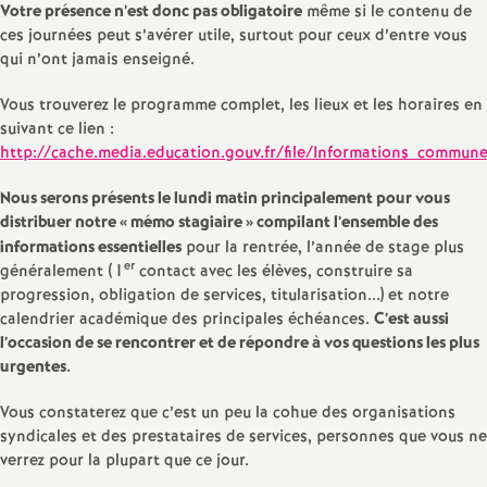
e
Votre présence n’est donc pas obligatoire
même si le contenu de
ces journées peut s’avérer utile, surtout pour ceux d’entre vous
s
qui n’ont jamais enseigné.
E
Vous trouverez le programme complet, les lieux et les horaires en
suivant ce lien :
http://cache.media.education.gouv.fr/file/Informations_commu
n
Nous serons présents le lundi matin principalement pour vous
s
distribuer notre «
mémo stagiaire
» compilant l’ensemble des
informations essentielles
pour la rentrée, l’année de stage plus
e
er
généralement (1
contact avec les élèves, construire sa
progression, obligation de services, titularisation...) et notre
calendrier académique des principales échéances.
C’est aussi
i
l’occasion de se rencontrer et de répondre à vos questions les plus
urgentes.
g
Vous constaterez que c’est un peu la cohue des organisations
n
syndicales et des prestataires de services, personnes que vous ne
verrez pour la plupart que ce jour.