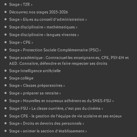
Stage «
TZR
»
Découvrez nos stages 2025-2026
Stage «
Elu
·
es au conseil d’administration
»
Stage disciplinaire «
mathématiques
»
Stage disciplinaire «
langues vivantes
»
Stage «
CPE
»
Stage «
Protection Sociale Complémentaire (PSC)
»
Stage académique : Contractuel
·
les enseignant
·
es, CPE, PSY-EN et
AED. Connaître, défendre et faire respecter ses droits
Stage Intelligence artificielle
Stage collège
Stage «
Classes préparatoires
»
Stage «
préparer sa retraite
»
Stage «
Nouvelles et nouveaux adhérent
·
es du SNES-FSU
»
Stage FSU «
La classe ouvrière, c’est pas du cinéma
»
Stage CPE - la gestion de l’équipe de vie scolaire et ses enjeux
Stage «
Droits et devoirs des personnels
»
Stage «
animer la section d’établissement
»