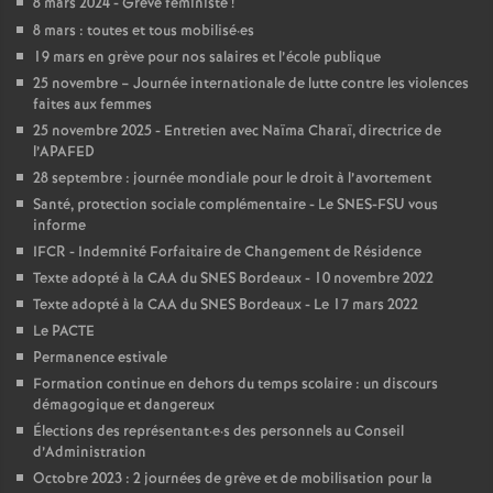
8 mars 2024 - Grève féministe
!
8 mars : toutes et tous mobilisé
·
es
o
19 mars en grève pour nos salaires et l’école publique
25 novembre – Journée internationale de lutte contre les violences
u
faites aux femmes
25 novembre 2025 - Entretien avec Naïma Charaï, directrice de
r
l’APAFED
28 septembre : journée mondiale pour le droit à l’avortement
s
Santé, protection sociale complémentaire - Le SNES-FSU vous
informe
IFCR - Indemnité Forfaitaire de Changement de Résidence
Texte adopté à la CAA du SNES Bordeaux - 10 novembre 2022
Texte adopté à la CAA du SNES Bordeaux - Le 17 mars 2022
Le PACTE
Permanence estivale
Formation continue en dehors du temps scolaire : un discours
démagogique et dangereux
Élections des représentant
·
e
·
s des personnels au Conseil
d’Administration
Octobre 2023 : 2 journées de grève et de mobilisation pour la