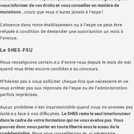
e
vous informer de vos droits et vous conseiller en matière de
mutations
, cours que vous n’aurez jamais à l’espe
!
c
L’absence dans votre établissement ou à l’espe ne peut être
refusée à condition de demander une autorisation un mois à
o
l’avance.
n
Le SNES-FSU
Nous renseignons certain.e.s d’entre vous depuis le mois de mai
d
quand vous étiez encore candidat.e au concours.
d
N’hésitez pas à nous solliciter chaque fois que nécessaire et ne
vous arrêtez pas aux réponses de l’espe ou de l’administration
parfois imprécises.
e
Aucun problème n’est insurmontable quand nous ne sommes pas
g
isolé.e.s face à nos difficultés.
Le SNES reste le seul interlocuteur
dans le cadre de votre formation qui ne vous évalue pas. Vous
r
pouvez donc nous parler en toute liberté sous le sceau de la
confidentialité.
Nous vous conseillerons et, si nécessaire,