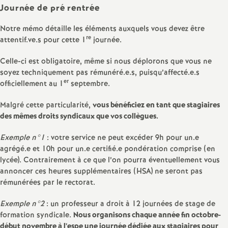
e
Journée de pré rentrée
m
Notre mémo détaille les éléments auxquels vous devez être
re
attentif.ve.s pour cette 1
journée.
e
Celle-ci est obligatoire, même si nous déplorons que vous ne
soyez techniquement pas rémunéré.e.s, puisqu’affecté.e.s
n
er
officiellement au 1
septembre.
t
Malgré cette particularité,
vous bénéficiez en tant que stagiaires
des mêmes droits syndicaux que vos collègues.
s
Exemple n°1
: votre service ne peut excéder 9h pour un.e
agrégé.e et 10h pour un.e certifié.e pondération comprise (en
d
lycée). Contrairement à ce que l’on pourra éventuellement vous
annoncer ces heures supplémentaires (HSA) ne seront pas
e
rémunérées par le rectorat.
Exemple n°2
: un professeur a droit à 12 journées de stage de
S
formation syndicale.
Nous organisons chaque année fin octobre-
début novembre à l’espe une journée dédiée aux stagiaires pour