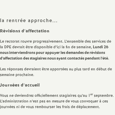
sur
sur
via
par
a
Facebook
Twitter
Addthis
email
la rentrée approche...
t
Révisions d’affectation
i
Le rectorat rouvre progressivement. L’ensemble des services de
o
la DPE devrait être disponible d’ici la fin de semaine,
Lundi 26
nous interviendrons pour appuyer les demandes de révisions
d’affectation des stagiaires nous ayant contactés pendant l’été.
n
Les réponses devraient être apportées au plus tard en début de
a
semaine prochaine.
Journées d’accueil
l
er
Vous ne deviendrez officiellement stagiaires qu’au 1
septembre.
d
L’administration n’est pas en mesure de vous convoquer à ces
journées ni de vous rembourser les frais de déplacement.