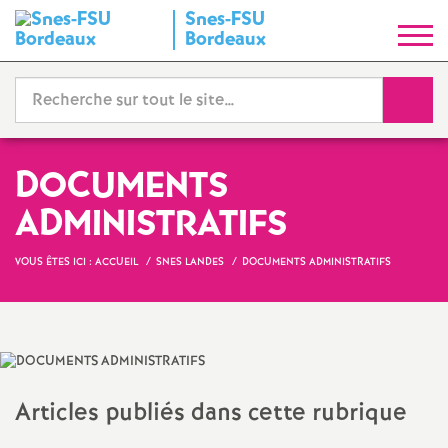
Snes-FSU
S
Bordeaux
y
Reche
n
d
DOCUMENTS
ADMINISTRATIFS
i
VOUS ÊTES ICI :
ACCUEIL
SNES LANDES
DOCUMENTS ADMINISTRATIFS
c
a
t
Articles publiés dans cette rubrique
N