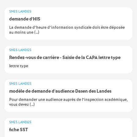
a
SNES LANDES
demande d’HIS
t
La demande d’heure d’information syndicale doit être déposée
au moins une (…)
i
SNES LANDES
o
Rendez-vous de carrière - Saisie de la CAPA lettre type
lettre type
n
SNES LANDES
a
modèle de demande d’audience Dasen des Landes
Pour demander une audience auprès de l’inspection académique,
l
vous devez (…)
d
SNES LANDES
fiche SST