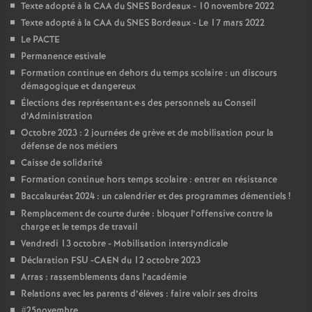
Texte adopté à la CAA du SNES Bordeaux - 10 novembre 2022
e
Texte adopté à la CAA du SNES Bordeaux - Le 17 mars 2022
Le PACTE
c
Permanence estivale
Formation continue en dehors du temps scolaire : un discours
o
démagogique et dangereux
Élections des représentant
·
e
·
s des personnels au Conseil
n
d’Administration
Octobre 2023 : 2 journées de grève et de mobilisation pour la
défense de nos métiers
d
Caisse de solidarité
Formation continue hors temps scolaire : entrer en résistance
d
Baccalauréat 2024 : un calendrier et des programmes démentiels
!
Remplacement de courte durée : bloquer l’offensive contre la
e
charge et le temps de travail
Vendredi 13 octobre - Mobilisation intersyndicale
g
Déclaration FSU -CAEN du 12 octobre 2023
Arras : rassemblements dans l’académie
r
Relations avec les parents d’élèves : faire valoir ses droits
#25novembre