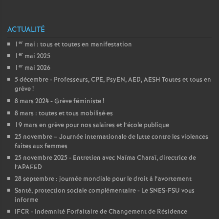
e
m
ACTUALITÉ
er
1
mai : tous et toutes en manifestation
e
er
1
mai 2025
er
1
mai 2026
n
5 décembre - Professeurs, CPE, PsyEN, AED, AESH Toutes et tous en
grève
!
t
8 mars 2024 - Grève féministe
!
8 mars : toutes et tous mobilisé
·
es
s
19 mars en grève pour nos salaires et l’école publique
25 novembre – Journée internationale de lutte contre les violences
faites aux femmes
d
25 novembre 2025 - Entretien avec Naïma Charaï, directrice de
l’APAFED
e
28 septembre : journée mondiale pour le droit à l’avortement
Santé, protection sociale complémentaire - Le SNES-FSU vous
S
informe
IFCR - Indemnité Forfaitaire de Changement de Résidence