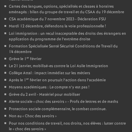
é
Cartes des langues, options, spécialités et classes à horaires
aménagés : bilan du groupe de travail et du CSAA du 19 décembre
CSA académique du 7 novembre 2023 - Déclaration FSU
O
Mardi 12 décembre, défendons la voie professionnelle
!
Loi immigration : un recul inacceptable des droits des étrangers en
r
application du programme de l’extrême droite
Formation Spécialisée Santé Sécurité Conditions de Travail du
l
14 décembre
er
Grève le 1
février
Le 21 janvier, mobilisé-es contre la Loi Asile Immigration
é
Collège Attal : impact immédiat sur les métiers
er
Après le 1
février on poursuit l’action dans l’académie
a
Moyens académiques : Le compte n’y est pas
!
Grève du 2 avril - Matériel pour mobiliser
n
Alerte sociale «
choc des savoirs
» - Profs de lettres et de maths
Protection sociale complémentaire, le combat continue.
s
Non au «
Choc des savoirs
»
Pour nos conditions de travail, nos droits, nos élèves : lutter contre
T
le «
choc des savoirs
»