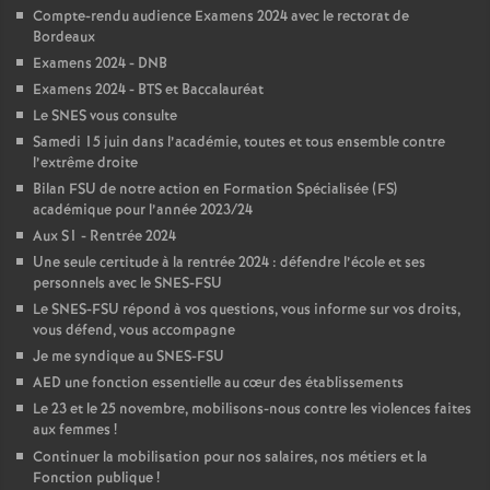
Compte-rendu audience Examens 2024 avec le rectorat de
o
Bordeaux
Examens 2024 - DNB
Examens 2024 - BTS et Baccalauréat
u
Le SNES vous consulte
Samedi 15 juin dans l’académie, toutes et tous ensemble contre
r
l’extrême droite
Bilan FSU de notre action en Formation Spécialisée (FS)
s
académique pour l’année 2023/24
Aux S1 - Rentrée 2024
Une seule certitude à la rentrée 2024 : défendre l’école et ses
personnels avec le SNES-FSU
Le SNES-FSU répond à vos questions, vous informe sur vos droits,
vous défend, vous accompagne
Je me syndique au SNES-FSU
AED une fonction essentielle au cœur des établissements
Le 23 et le 25 novembre, mobilisons-nous contre les violences faites
aux femmes
!
Continuer la mobilisation pour nos salaires, nos métiers et la
Fonction publique
!