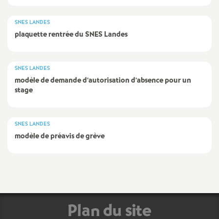
e
s
SNES LANDES
plaquette rentrée du SNES Landes
E
n
SNES LANDES
modèle de demande d’autorisation d’absence pour un
stage
s
e
SNES LANDES
modèle de préavis de grève
i
g
n
Plan du site