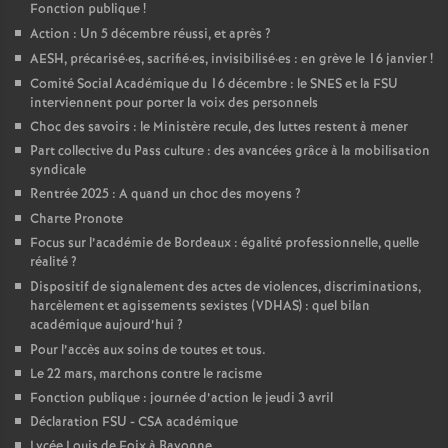
Fonction publique
!
Action : Un 5 décembre réussi, et après
?
AESH, précarisé
·
es, sacrifié
·
es, invisibilisé
·
es : en grève le 16 janvier
!
Comité Social Académique du 16 décembre : le SNES et la FSU
interviennent pour porter la voix des personnels
Choc des savoirs : le Ministère recule, des luttes restent à mener
Part collective du Pass culture : des avancées grâce à la mobilisation
syndicale
Rentrée 2025 : A quand un choc des moyens
?
Charte Pronote
Focus sur l’académie de Bordeaux : égalité professionnelle, quelle
réalité
?
Dispositif de signalement des actes de violences, discriminations,
harcèlement et agissements sexistes (VDHAS) : quel bilan
académique aujourd’hui
?
Pour l’accès aux soins de toutes et tous.
Le 22 mars, marchons contre le racisme
Fonction publique : journée d’action le jeudi 3 avril
Déclaration FSU - CSA académique
Lycée Louis de Foix à Bayonne