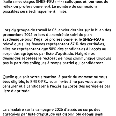
e
(tuile «
mes stages SNES-FSU
» => «
colloques et journées de
réflexion professionnelle
»)
. Le nombre de connexions
possibles sera techniquement limité.
m
e
Lors du groupe de travail le 05 janvier dernier sur le bilan des
promotions 2025 et lors du comité de suivi du plan
académique pour l’égalité professionnelle, le SNES-FSU a
n
relevé que si les femmes représentent 67
% des certifié
·
es,
elles ne représentent que 58% des candidat
·
es à l’accès au
t
corps des agrégé
·
es par liste d’aptitude. Malgré nos
demandes répétées le rectorat ne nous communique toujours
pas la part des collègues à temps partiel qui candidatent.
s
Quelle que soit votre situation, à partir du moment où vous
d
êtes éligible, le SNES-FSU vous invite à ne pas vous auto-
censurer et à candidater à l’accès au corps des agrégé
·
es par
liste d’aptitude.
e
S
La circulaire sur la campagne 2026 d’accès au corps des
agrégé
·
es par liste d’aptitude est disponible depuis jeudi