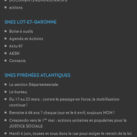
DOCUMENTS ADMINISTRATIFS
actions
SNES LOT-ET-GARONNE
Boîte à outils
Agenda et Actions
Actu 47
AESH
Contacts
SNES PYRÉNÉES ATLANTIQUES
La section Départementale
Le bureau
Du 17 au 23 mars : contre le passage en force, la mobilisation
continue
!
Retraite à 64 ans
? chaque jour et le 6 avril, toujours NON
!
er
Crescendo vers le 1
mai : actions unitaires et populaires pour la
JUSTICE SOCIALE
Mardi 6 juin, toutes et tous dans la rue pour exiger le retrait de la loi