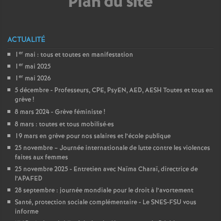
Plan du site
é
O
ACTUALITÉ
er
1
mai : tous et toutes en manifestation
r
er
1
mai 2025
er
1
mai 2026
l
5 décembre - Professeurs, CPE, PsyEN, AED, AESH Toutes et tous en
grève
!
é
8 mars 2024 - Grève féministe
!
8 mars : toutes et tous mobilisé
·
es
a
19 mars en grève pour nos salaires et l’école publique
25 novembre – Journée internationale de lutte contre les violences
faites aux femmes
n
25 novembre 2025 - Entretien avec Naïma Charaï, directrice de
l’APAFED
s
28 septembre : journée mondiale pour le droit à l’avortement
Santé, protection sociale complémentaire - Le SNES-FSU vous
T
informe