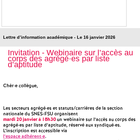
e
s
E
Lettre d’information académique - Le 16 janvier 2026
n
Invitation - Webinaire sur l’accès au
corps des agrégé
·
es par liste
s
d’aptitude
e
Chèr
·
e collègue,
i
g
Les secteurs agrégé
·
es et statuts/carrières de la section
nationale du SNES-FSU organisent
mardi 20 janvier à 18h30
un webinaire sur l’accès au corps des
n
agrégé
·
es par liste d’aptitude, réservé aux syndiqué
·
es.
L’inscription est accessible via
l’espace adhérent
·
e
.