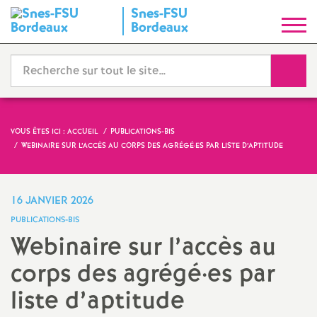
Snes-FSU
S
Bordeaux
y
Reche
n
d
VOUS ÊTES ICI :
ACCUEIL
PUBLICATIONS-BIS
WEBINAIRE SUR L’ACCÈS AU CORPS DES AGRÉGÉ
·
ES PAR LISTE D’APTITUDE
i
c
16 JANVIER 2026
PUBLICATIONS-BIS
a
Webinaire sur l’accès au
corps des agrégé
·
es par
t
liste d’aptitude
N