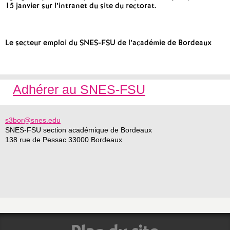
e
15 janvier sur l’intranet du site du rectorat.
c
Le secteur emploi du SNES-FSU de l’académie de Bordeaux
o
n
Adhérer au SNES-FSU
d
s3bor@snes.edu
SNES-FSU section académique de Bordeaux
d
138 rue de Pessac 33000 Bordeaux
e
g
r