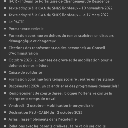
IFCR - Indemnité Forfaitaire de Changement de Résidence
Texte adopté à la CAA du SNES Bordeaux - 10 novembre 2022
o
Texte adopté à la CAA du SNES Bordeaux - Le 17 mars 2022
Le PACTE
u
Permanence estivale
Formation continue en dehors du temps scolaire : un discours
r
démagogique et dangereux
Élections des représentant
·
e
·
s des personnels au Conseil
s
d’Administration
Octobre 2023 : 2 journées de grève et de mobilisation pour la
défense de nos métiers
Caisse de solidarité
Formation continue hors temps scolaire : entrer en résistance
Baccalauréat 2024 : un calendrier et des programmes démentiels
!
Remplacement de courte durée : bloquer l’offensive contre la
charge et le temps de travail
Vendredi 13 octobre - Mobilisation intersyndicale
Déclaration FSU -CAEN du 12 octobre 2023
Arras : rassemblements dans l’académie
Relations avec les parents d’élèves : faire valoir ses droits