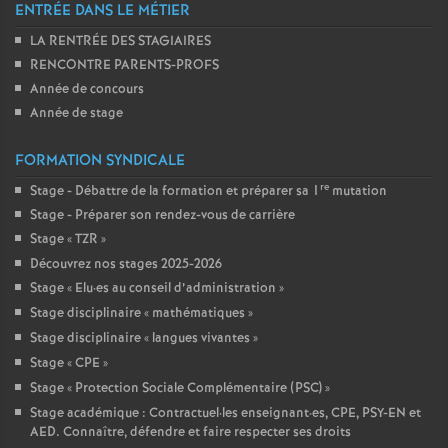
ENTRÉE DANS LE MÉTIER
LA RENTRÉE DES STAGIAIRES
RENCONTRE PARENTS-PROFS
Année de concours
Année de stage
FORMATION SYNDICALE
re
Stage - Débattre de la formation et préparer sa 1
mutation
Stage - Préparer son rendez-vous de carrière
Stage «
TZR
»
Découvrez nos stages 2025-2026
Stage «
Elu
·
es au conseil d’administration
»
Stage disciplinaire «
mathématiques
»
Stage disciplinaire «
langues vivantes
»
Stage «
CPE
»
Stage «
Protection Sociale Complémentaire (PSC)
»
Stage académique : Contractuel
·
les enseignant
·
es, CPE, PSY-EN et
AED. Connaître, défendre et faire respecter ses droits