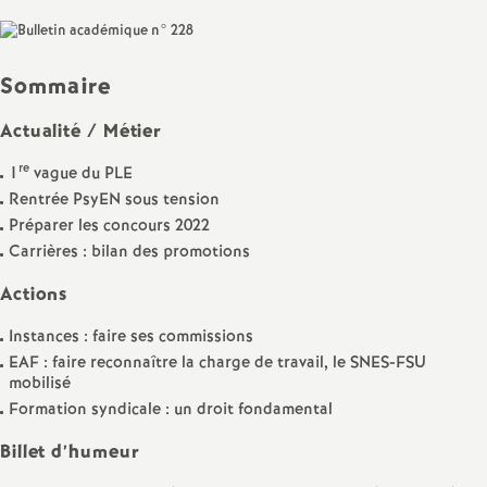
Facebook
Twitter
Addthis
email
a
Sommaire
t
Actualité / Métier
i
re
1
vague du PLE
o
Rentrée PsyEN sous tension
Préparer les concours 2022
Carrières : bilan des promotions
n
Actions
a
Instances : faire ses commissions
EAF : faire reconnaître la charge de travail, le SNES-FSU
l
mobilisé
Formation syndicale : un droit fondamental
d
Billet d’humeur