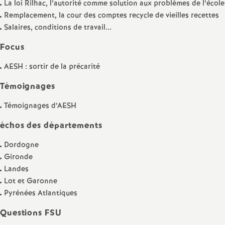
e
La loi Rilhac, l’autorité comme solution aux problèmes de l’école
Remplacement, la cour des comptes recycle de vieilles recettes
s
Salaires, conditions de travail...
E
Focus
AESH : sortir de la précarité
n
Témoignages
s
Témoignages d’AESH
e
échos des départements
Dordogne
i
Gironde
Landes
g
Lot et Garonne
Pyrénées Atlantiques
n
Questions FSU