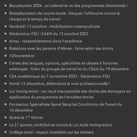
Baccalauréat 2024 : un calendrier et des programmes démentiels
!
é
Remplacement de courte durée : bloquer l’offensive contre la
charge et le temps de travail
O
Vendredi 13 octobre - Mobilisation intersyndicale
Déclaration FSU -CAEN du 12 octobre 2023
r
Arras : rassemblements dans l’académie
Relations avec les parents d’élèves : faire valoir ses droits
l
#25novembre
Cartes des langues, options, spécialités et classes à horaires
é
aménagés : bilan du groupe de travail et du CSAA du 19 décembre
CSA académique du 7 novembre 2023 - Déclaration FSU
Mardi 12 décembre, défendons la voie professionnelle
!
a
Loi immigration : un recul inacceptable des droits des étrangers en
application du programme de l’extrême droite
n
Formation Spécialisée Santé Sécurité Conditions de Travail du
14 décembre
s
er
Grève le 1
février
Le 21 janvier, mobilisé-es contre la Loi Asile Immigration
T
Collège Attal : impact immédiat sur les métiers