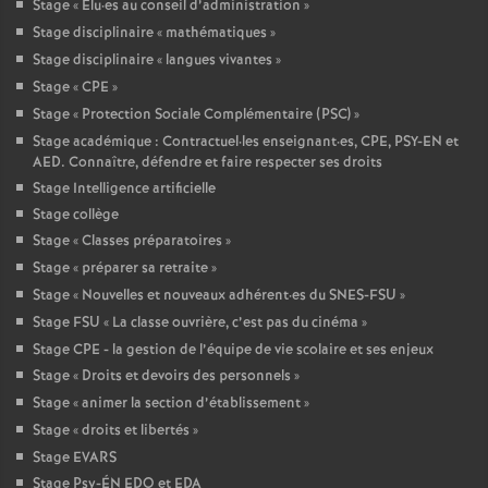
Stage «
Elu
·
es au conseil d’administration
»
Stage disciplinaire «
mathématiques
»
Stage disciplinaire «
langues vivantes
»
Stage «
CPE
»
Stage «
Protection Sociale Complémentaire (PSC)
»
Stage académique : Contractuel
·
les enseignant
·
es, CPE, PSY-EN et
AED. Connaître, défendre et faire respecter ses droits
Stage Intelligence artificielle
Stage collège
Stage «
Classes préparatoires
»
Stage «
préparer sa retraite
»
Stage «
Nouvelles et nouveaux adhérent
·
es du SNES-FSU
»
Stage FSU «
La classe ouvrière, c’est pas du cinéma
»
Stage CPE - la gestion de l’équipe de vie scolaire et ses enjeux
Stage «
Droits et devoirs des personnels
»
Stage «
animer la section d’établissement
»
Stage «
droits et libertés
»
Stage EVARS
Stage Psy-ÉN EDO et EDA