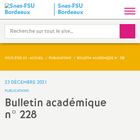
Snes-FSU
S
Bordeaux
y
Reche
n
d
VOUS ÊTES ICI :
ACCUEIL
PUBLICATIONS
BULLETIN ACADÉMIQUE N° 228
i
23 DÉCEMBRE 2021
c
PUBLICATIONS
Bulletin académique
a
n° 228
t
Partager
Partager
Partager
Imprimer
Envoyer
l'article
l'article
l'article
l'article
l'article
N
sur
sur
via
par