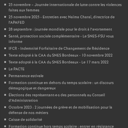
e
25 novembre – Journée internationale de lutte contre les violences
faites aux femmes
25 novembre 2025 - Entretien avec Naïma Charaï, directrice de
c
l’APAFED
28 septembre : journée mondiale pour le droit à l’avortement
o
Santé, protection sociale complémentaire - Le SNES-FSU vous
informe
n
IFCR - Indemnité Forfaitaire de Changement de Résidence
Texte adopté à la CAA du SNES Bordeaux - 10 novembre 2022
d
Texte adopté à la CAA du SNES Bordeaux - Le 17 mars 2022
Le PACTE
d
Permanence estivale
Formation continue en dehors du temps scolaire : un discours
démagogique et dangereux
e
Élections des représentant
·
e
·
s des personnels au Conseil
d’Administration
g
Octobre 2023 : 2 journées de grève et de mobilisation pour la
défense de nos métiers
r
Caisse de solidarité
Formation continue hors temps scolaire : entrer en résistance