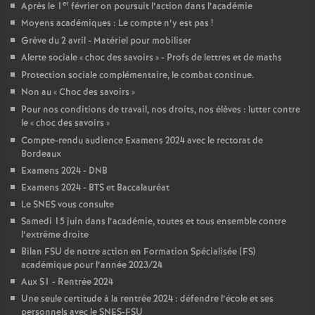
er
Après le 1
février on poursuit l’action dans l’académie
o
Moyens académiques : Le compte n’y est pas
!
Grève du 2 avril - Matériel pour mobiliser
Alerte sociale «
choc des savoirs
» - Profs de lettres et de maths
u
Protection sociale complémentaire, le combat continue.
Non au «
Choc des savoirs
»
r
Pour nos conditions de travail, nos droits, nos élèves : lutter contre
le «
choc des savoirs
»
s
Compte-rendu audience Examens 2024 avec le rectorat de
Bordeaux
Examens 2024 - DNB
Examens 2024 - BTS et Baccalauréat
Le SNES vous consulte
Samedi 15 juin dans l’académie, toutes et tous ensemble contre
l’extrême droite
Bilan FSU de notre action en Formation Spécialisée (FS)
académique pour l’année 2023/24
Aux S1 - Rentrée 2024
Une seule certitude à la rentrée 2024 : défendre l’école et ses
personnels avec le SNES-FSU