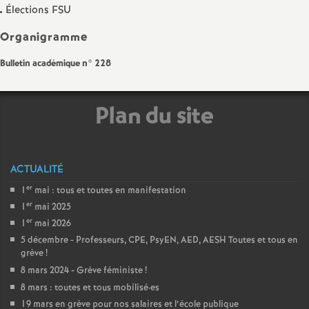
e
Élections FSU
m
Organigramme
Bulletin académique n° 228
e
n
Plan du site
t
ACTUALITÉ
s
er
1
mai : tous et toutes en manifestation
er
1
mai 2025
d
er
1
mai 2026
5 décembre - Professeurs, CPE, PsyEN, AED, AESH Toutes et tous en
e
grève
!
8 mars 2024 - Grève féministe
!
S
8 mars : toutes et tous mobilisé
·
es
19 mars en grève pour nos salaires et l’école publique