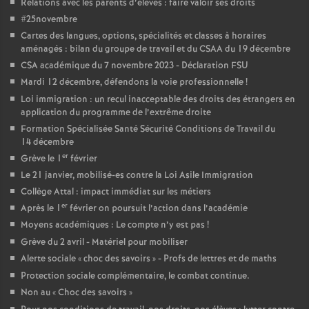
Relations avec les parents d’élèves : faire valoir ses droits
e
#25novembre
Cartes des langues, options, spécialités et classes à horaires
c
aménagés : bilan du groupe de travail et du CSAA du 19 décembre
CSA académique du 7 novembre 2023 - Déclaration FSU
o
Mardi 12 décembre, défendons la voie professionnelle
!
Loi immigration : un recul inacceptable des droits des étrangers en
n
application du programme de l’extrême droite
Formation Spécialisée Santé Sécurité Conditions de Travail du
14 décembre
d
er
Grève le 1
février
Le 21 janvier, mobilisé-es contre la Loi Asile Immigration
d
Collège Attal : impact immédiat sur les métiers
er
Après le 1
février on poursuit l’action dans l’académie
e
Moyens académiques : Le compte n’y est pas
!
Grève du 2 avril - Matériel pour mobiliser
g
Alerte sociale «
choc des savoirs
» - Profs de lettres et de maths
Protection sociale complémentaire, le combat continue.
r
Non au «
Choc des savoirs
»