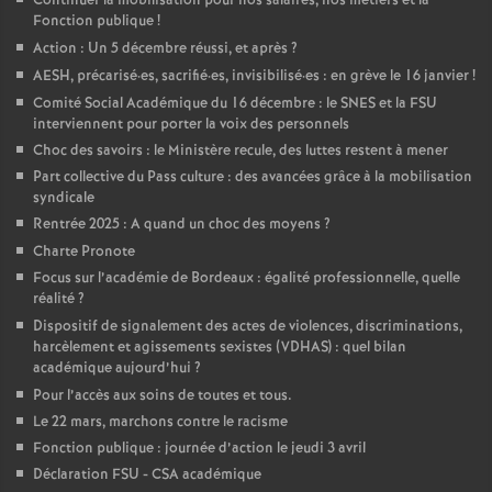
Continuer la mobilisation pour nos salaires, nos métiers et la
Fonction publique
!
o
Action : Un 5 décembre réussi, et après
?
AESH, précarisé
·
es, sacrifié
·
es, invisibilisé
·
es : en grève le 16 janvier
!
u
Comité Social Académique du 16 décembre : le SNES et la FSU
interviennent pour porter la voix des personnels
r
Choc des savoirs : le Ministère recule, des luttes restent à mener
Part collective du Pass culture : des avancées grâce à la mobilisation
syndicale
s
Rentrée 2025 : A quand un choc des moyens
?
Charte Pronote
Focus sur l’académie de Bordeaux : égalité professionnelle, quelle
réalité
?
Dispositif de signalement des actes de violences, discriminations,
harcèlement et agissements sexistes (VDHAS) : quel bilan
académique aujourd’hui
?
Pour l’accès aux soins de toutes et tous.
Le 22 mars, marchons contre le racisme
Fonction publique : journée d’action le jeudi 3 avril
Déclaration FSU - CSA académique