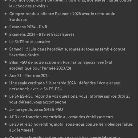
Pour nos conditions de travail, nos droits, nos élèves : lutter contre
le «
choc des savoirs
»
é
Compte-rendu audience Examens 2024 avec le rectorat de
Bordeaux
O
Examens 2024 - DNB
Examens 2024 - BTS et Baccalauréat
r
Le SNES vous consulte
Samedi 15 juin dans l’académie, toutes et tous ensemble contre
l
l’extrême droite
Bilan FSU de notre action en Formation Spécialisée (FS)
académique pour l’année 2023/24
é
Aux S1 - Rentrée 2024
Une seule certitude à la rentrée 2024 : défendre l’école et ses
a
personnels avec le SNES-FSU
Le SNES-FSU répond à vos questions, vous informe sur vos droits,
n
vous défend, vous accompagne
Je me syndique au SNES-FSU
s
AED une fonction essentielle au cœur des établissements
Le 23 et le 25 novembre, mobilisons-nous contre les violences faites
aux femmes
!
T