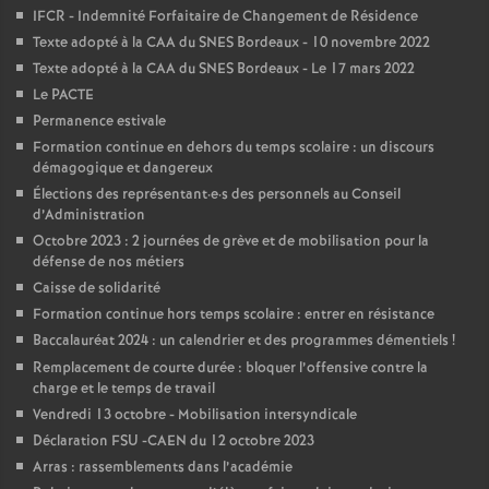
e
IFCR - Indemnité Forfaitaire de Changement de Résidence
Texte adopté à la CAA du SNES Bordeaux - 10 novembre 2022
m
Texte adopté à la CAA du SNES Bordeaux - Le 17 mars 2022
Le PACTE
e
Permanence estivale
Formation continue en dehors du temps scolaire : un discours
n
démagogique et dangereux
Élections des représentant
·
e
·
s des personnels au Conseil
d’Administration
t
Octobre 2023 : 2 journées de grève et de mobilisation pour la
défense de nos métiers
s
Caisse de solidarité
Formation continue hors temps scolaire : entrer en résistance
d
Baccalauréat 2024 : un calendrier et des programmes démentiels
!
Remplacement de courte durée : bloquer l’offensive contre la
e
charge et le temps de travail
Vendredi 13 octobre - Mobilisation intersyndicale
Déclaration FSU -CAEN du 12 octobre 2023
S
Arras : rassemblements dans l’académie