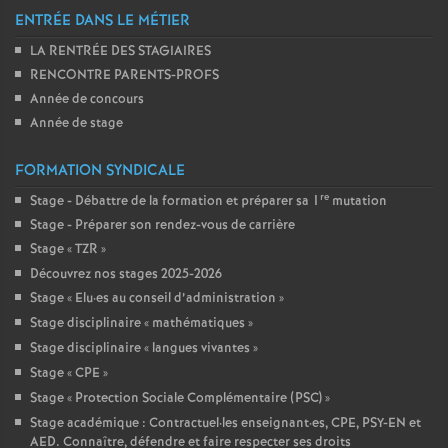
ENTRÉE DANS LE MÉTIER
LA RENTRÉE DES STAGIAIRES
RENCONTRE PARENTS-PROFS
Année de concours
Année de stage
FORMATION SYNDICALE
re
Stage - Débattre de la formation et préparer sa 1
mutation
Stage - Préparer son rendez-vous de carrière
Stage «
TZR
»
Découvrez nos stages 2025-2026
Stage «
Elu
·
es au conseil d’administration
»
Stage disciplinaire «
mathématiques
»
Stage disciplinaire «
langues vivantes
»
Stage «
CPE
»
Stage «
Protection Sociale Complémentaire (PSC)
»
Stage académique : Contractuel
·
les enseignant
·
es, CPE, PSY-EN et
AED. Connaître, défendre et faire respecter ses droits