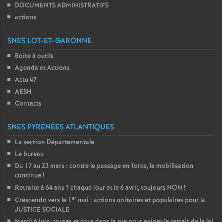
DOCUMENTS ADMINISTRATIFS
actions
SNES LOT-ET-GARONNE
Boîte à outils
Agenda et Actions
Actu 47
AESH
Contacts
SNES PYRÉNÉES ATLANTIQUES
La section Départementale
Le bureau
Du 17 au 23 mars : contre le passage en force, la mobilisation
continue
!
Retraite à 64 ans
? chaque jour et le 6 avril, toujours NON
!
er
Crescendo vers le 1
mai : actions unitaires et populaires pour la
JUSTICE SOCIALE
Mardi 6 juin, toutes et tous dans la rue pour exiger le retrait de la loi