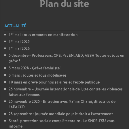
e
Plan du site
s
ACTUALITÉ
E
er
1
mai : tous et toutes en manifestation
n
er
1
mai 2025
er
1
mai 2026
s
5 décembre - Professeurs, CPE, PsyEN, AED, AESH Toutes et tous en
grève
!
8 mars 2024 - Grève féministe
!
e
8 mars : toutes et tous mobilisé
·
es
19 mars en grève pour nos salaires et l’école publique
i
25 novembre – Journée internationale de lutte contre les violences
faites aux femmes
g
25 novembre 2025 - Entretien avec Naïma Charaï, directrice de
l’APAFED
n
28 septembre : journée mondiale pour le droit à l’avortement
Santé, protection sociale complémentaire - Le SNES-FSU vous
informe