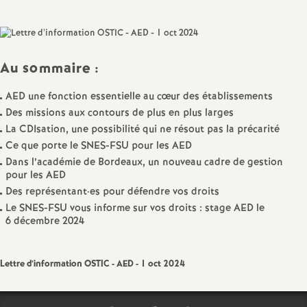
sur
sur
via
par
a
Facebook
Twitter
Addthis
email
t
Au sommaire :
i
AED une fonction essentielle au cœur des établissements
Des missions aux contours de plus en plus larges
o
La CDIsation, une possibilité qui ne résout pas la précarité
Ce que porte le SNES-FSU pour les AED
n
Dans l’académie de Bordeaux, un nouveau cadre de gestion
pour les AED
Des représentant
·
es pour défendre vos droits
a
Le SNES-FSU vous informe sur vos droits : stage AED le
6 décembre 2024
l
d
Lettre d’information OSTIC - AED - 1 oct 2024