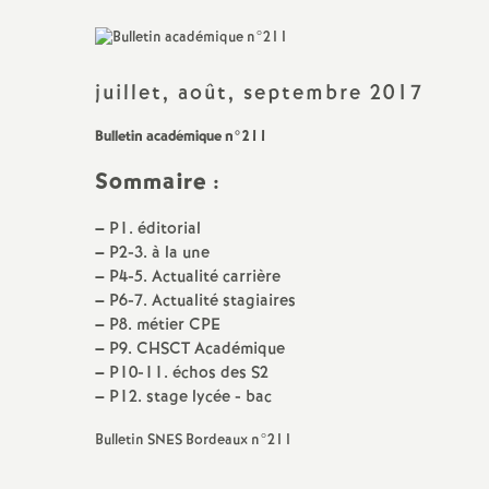
Titulaire sur Zone de
Remplacement
juillet, août, septembre 2017
Bulletin académique n°211
Sommaire :
–
P1. éditorial
–
P2-3. à la une
–
P4-5. Actualité carrière
–
P6-7. Actualité stagiaires
–
P8. métier CPE
–
P9. CHSCT Académique
–
P10-11. échos des S2
–
P12. stage lycée - bac
Bulletin SNES Bordeaux n°211