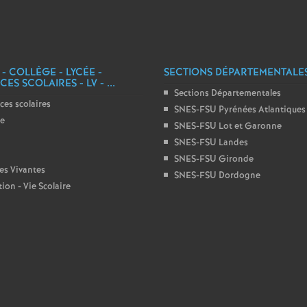
e
c
 - COLLÈGE - LYCÉE -
SECTIONS DÉPARTEMENTALE
ES SCOLAIRES - LV - ...
o
Sections Départementales
ces scolaires
SNES-FSU Pyrénées Atlantiques
ge
n
SNES-FSU Lot et Garonne
SNES-FSU Landes
SNES-FSU Gironde
d
es Vivantes
SNES-FSU Dordogne
ion - Vie Scolaire
d
e
g