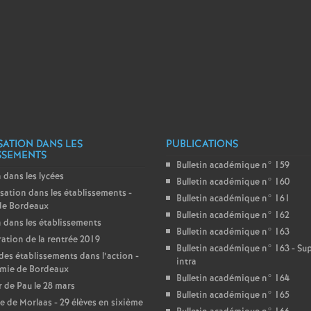
r
é
O
r
l
SATION DANS LES
PUBLICATIONS
SSEMENTS
Bulletin académique n° 159
é
 dans les lycées
Bulletin académique n° 160
sation dans les établissements -
Bulletin académique n° 161
a
de Bordeaux
Bulletin académique n° 162
 dans les établissements
Bulletin académique n° 163
ation de la rentrée 2019
n
Bulletin académique n° 163 - S
des établissements dans l’action -
intra
mie de Bordeaux
s
Bulletin académique n° 164
 de Pau le 28 mars
Bulletin académique n° 165
e de Morlaas - 29 élèves en sixième