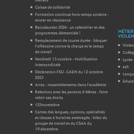
métiers
Caisse de solidarité
Formation continue hors temps scolaire :
entrer en résistance
Baccalauréat 2024 : un calendrier et des
MÉTIER
programmes démentiels
!
VIOLENC
Remplacement de courte durée : bloquer
Violen
l’offensive contre la charge et le temps
de travail
Collè
Vendredi 13 octobre - Mobilisation
Lycée
intersyndicale
ash
Déclaration FSU -CAEN du 12 octobre
Langu
2023
Educat
Arras : rassemblements dans l’académie
Relations avec les parents d’élèves : faire
valoir ses droits
#25novembre
Cartes des langues, options, spécialités
et classes à horaires aménagés : bilan du
groupe de travail et du CSAA du
19 décembre