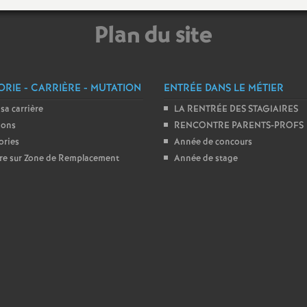
e
Plan du site
s
E
RIE - CARRIÈRE - MUTATION
ENTRÉE DANS LE MÉTIER
 sa carrière
LA RENTRÉE DES STAGIAIRES
n
ions
RENCONTRE PARENTS-PROFS
ories
Année de concours
s
ire sur Zone de Remplacement
Année de stage
e
i
g
n