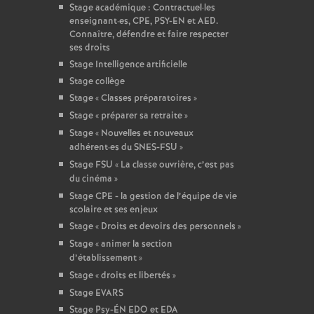
Stage académique : Contractuel
·
les
enseignant
·
es, CPE, PSY-EN et AED.
Connaître, défendre et faire respecter
ses droits
Stage Intelligence artificielle
Stage collège
Stage «
Classes préparatoires
»
Stage «
préparer sa retraite
»
Stage «
Nouvelles et nouveaux
adhérent
·
es du SNES-FSU
»
Stage FSU «
La classe ouvrière, c’est pas
du cinéma
»
Stage CPE - la gestion de l’équipe de vie
scolaire et ses enjeux
Stage «
Droits et devoirs des personnels
»
Stage «
animer la section
d’établissement
»
Stage «
droits et libertés
»
Stage EVARS
Stage Psy-ÉN EDO et EDA