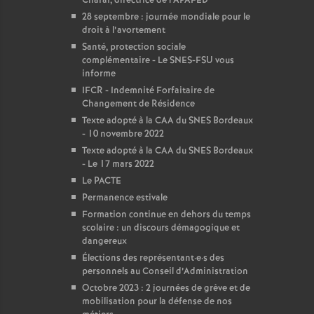
Charaï, directrice de l’APAFED
28 septembre : journée mondiale pour le
droit à l’avortement
Santé, protection sociale
complémentaire - Le SNES-FSU vous
informe
IFCR - Indemnité Forfaitaire de
Changement de Résidence
Texte adopté à la CAA du SNES Bordeaux
- 10 novembre 2022
Texte adopté à la CAA du SNES Bordeaux
- Le 17 mars 2022
Le PACTE
Permanence estivale
Formation continue en dehors du temps
scolaire : un discours démagogique et
dangereux
Élections des représentant
·
e
·
s des
personnels au Conseil d’Administration
Octobre 2023 : 2 journées de grève et de
mobilisation pour la défense de nos