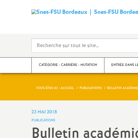
Snes-FSU Borde
CATÉGORIE - CARRIÈRE - MUTATION
ENTRÉE DANS L
VOUS ÊTES ICI :
ACCUEIL
PUBLICATIONS
BULLETIN ACADÉMI
Suivre sa carrière
Année de concour
Mutations
Année de stage
23 MAI 2018
PUBLICATIONS
Catégories
Bulletin académ