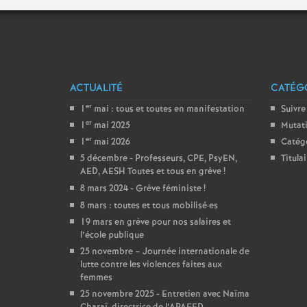
ACTUALITÉ
CATÉGO
er
1
mai : tous et toutes en manifestation
Suivre
er
1
mai 2025
Mutat
er
1
mai 2026
Catég
5 décembre - Professeurs, CPE, PsyEN,
Titula
AED, AESH Toutes et tous en grève
!
8 mars 2024 - Grève féministe
!
8 mars : toutes et tous mobilisé
·
es
19 mars en grève pour nos salaires et
l’école publique
25 novembre – Journée internationale de
lutte contre les violences faites aux
femmes
25 novembre 2025 - Entretien avec Naïma