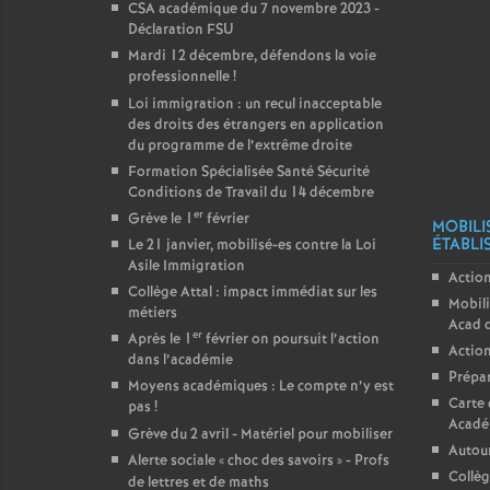
CSA académique du 7 novembre 2023 -
Déclaration FSU
Mardi 12 décembre, défendons la voie
professionnelle
!
Loi immigration : un recul inacceptable
des droits des étrangers en application
du programme de l’extrême droite
Formation Spécialisée Santé Sécurité
Conditions de Travail du 14 décembre
er
Grève le 1
février
MOBILI
ÉTABLI
Le 21 janvier, mobilisé-es contre la Loi
Asile Immigration
Action
Collège Attal : impact immédiat sur les
Mobili
métiers
Acad 
er
Après le 1
février on poursuit l’action
Action
dans l’académie
Prépar
Moyens académiques : Le compte n’y est
Carte 
pas
!
Acadé
Grève du 2 avril - Matériel pour mobiliser
Autour
Alerte sociale «
choc des savoirs
» - Profs
Collèg
de lettres et de maths