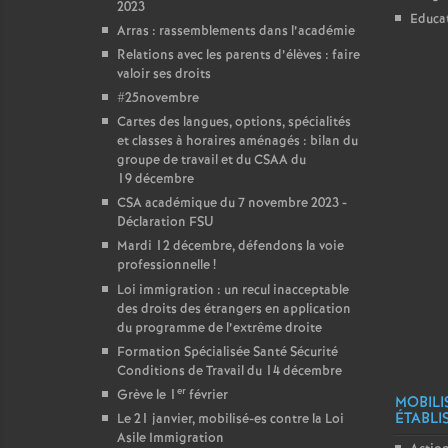
2023
Educat
Arras : rassemblements dans l’académie
Relations avec les parents d’élèves : faire
valoir ses droits
#25novembre
Cartes des langues, options, spécialités
et classes à horaires aménagés : bilan du
groupe de travail et du CSAA du
19 décembre
CSA académique du 7 novembre 2023 -
Déclaration FSU
Mardi 12 décembre, défendons la voie
professionnelle
!
Loi immigration : un recul inacceptable
des droits des étrangers en application
du programme de l’extrême droite
Formation Spécialisée Santé Sécurité
Conditions de Travail du 14 décembre
er
Grève le 1
février
MOBILI
ÉTABLI
Le 21 janvier, mobilisé-es contre la Loi
Asile Immigration