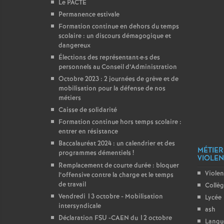
Le PACTE
Permanence estivale
Formation continue en dehors du temps
scolaire : un discours démagogique et
dangereux
Élections des représentant
·
e
·
s des
personnels au Conseil d’Administration
Octobre 2023 : 2 journées de grève et de
mobilisation pour la défense de nos
métiers
Caisse de solidarité
Formation continue hors temps scolaire :
entrer en résistance
Baccalauréat 2024 : un calendrier et des
MÉTIER
programmes démentiels
!
VIOLENC
Remplacement de courte durée : bloquer
Violen
l’offensive contre la charge et le temps
de travail
Collè
Vendredi 13 octobre - Mobilisation
Lycée
intersyndicale
ash
Déclaration FSU -CAEN du 12 octobre
Langu