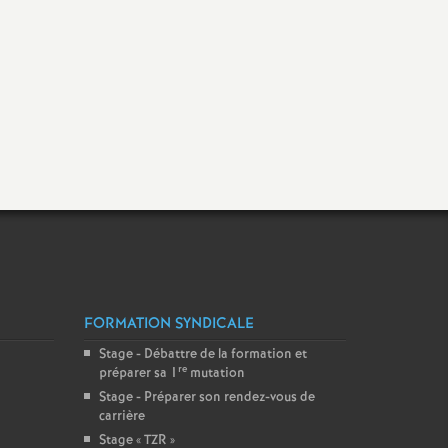
Facebook
Twitter
Addthis
email
FORMATION SYNDICALE
Stage - Débattre de la formation et
re
préparer sa 1
mutation
Stage - Préparer son rendez-vous de
carrière
Stage «
TZR
»