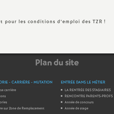
N
ash
a
Langues Vivantes
at pour les conditions d’emploi des TZR
!
t
Education - Vie Scolaire
i
o
Plan du site
n
a
RIE - CARRIÈRE - MUTATION
ENTRÉE DANS LE MÉTIER
l
 sa carrière
LA RENTRÉE DES STAGIAIRES
ions
RENCONTRE PARENTS-PROFS
ories
Année de concours
d
ire sur Zone de Remplacement
Année de stage