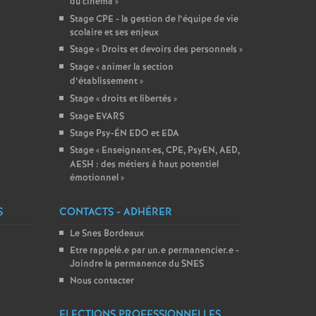
du cinéma
»
Stage CPE - la gestion de l’équipe de vie
scolaire et ses enjeux
Stage «
Droits et devoirs des personnels
»
Stage «
animer la section
d’établissement
»
Stage «
droits et libertés
»
Stage EVARS
Stage Psy-ÉN EDO et EDA
Stage «
Enseignant
·
es, CPE, PsyEN, AED,
AESH : des métiers à haut potentiel
émotionnel
»
S
CONTACTS - ADHÉRER
Le Snes Bordeaux
Etre rappelé.e par un.e permanencier.e -
Joindre la permanence du SNES
Nous contacter
ELECTIONS PROFESSIONNELLES