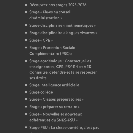
Découvrez nos stages 2025-2026
Stage «
Elu
·
es au conseil
d’administration
»
Stage disciplinaire «
mathématiques
»
Stage disciplinaire «
langues vivantes
»
Stage «
CPE
»
Stage «
Protection Sociale
Complémentaire (PSC)
»
Stage académique : Contractuel
·
les
enseignant
·
es, CPE, PSY-EN et AED.
Connaître, défendre et faire respecter
ses droits
Stage Intelligence artificielle
Stage collège
Stage «
Classes préparatoires
»
Stage «
préparer sa retraite
»
Stage «
Nouvelles et nouveaux
adhérent
·
es du SNES-FSU
»
Stage FSU «
La classe ouvrière, c’est pas