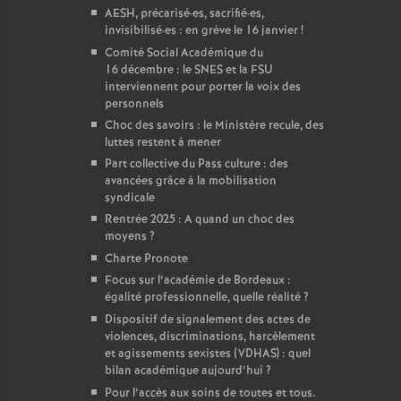
AESH, précarisé
·
es, sacrifié
·
es,
invisibilisé
·
es : en grève le 16 janvier
!
Comité Social Académique du
16 décembre : le SNES et la FSU
interviennent pour porter la voix des
personnels
Choc des savoirs : le Ministère recule, des
luttes restent à mener
Part collective du Pass culture : des
avancées grâce à la mobilisation
syndicale
Rentrée 2025 : A quand un choc des
moyens
?
Charte Pronote
Focus sur l’académie de Bordeaux :
égalité professionnelle, quelle réalité
?
Dispositif de signalement des actes de
violences, discriminations, harcèlement
et agissements sexistes (VDHAS) : quel
bilan académique aujourd’hui
?
Pour l’accès aux soins de toutes et tous.