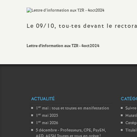
Titulaire sur Zone de
Remplacement
Le 09/10, tou
·
tes devant le rector
Lettre d’information aux TZR - 4oct2024
ACTUALITÉ
CATÉGO
er
1
mai : tous et toutes en manifestation
Suivre
er
1
mai 2025
Mutat
er
1
mai 2026
Catég
5 décembre - Professeurs, CPE, PsyEN,
Titula
AED, AESH Toutes et tous en grève
!