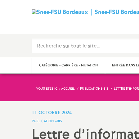
Snes-FSU Borde
CATÉGORIE - CARRIÈRE - MUTATION
ENTRÉE DANS L
VOUS ÊTES ICI :
ACCUEIL
PUBLICATIONS-BIS
LETTRE D’INFOR
Suivre sa carrière
Année de concour
Mutations
Année de stage
11 OCTOBRE 2024
PUBLICATIONS-BIS
Catégories
Lettre d’informa