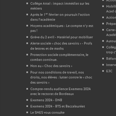
Action
Collège Attal : impact immédiat sur les
Mobili
métiers
Acad 
er
Après le 1
février on poursuit l’action
Action
dans l’académie
Prépar
Moyens académiques : Le compte n’y est
Carte 
pas
!
Acadé
Grève du 2 avril - Matériel pour mobiliser
Autour
Alerte sociale «
choc des savoirs
» - Profs
Collèg
de lettres et de maths
trop c
Protection sociale complémentaire, le
Réform
combat continue.
Interv
Non au «
Choc des savoirs
»
E3C
Pour nos conditions de travail, nos
droits, nos élèves : lutter contre le «
choc
des savoirs
»
Compte-rendu audience Examens 2024
avec le rectorat de Bordeaux
Examens 2024 - DNB
Examens 2024 - BTS et Baccalauréat
Le SNES vous consulte