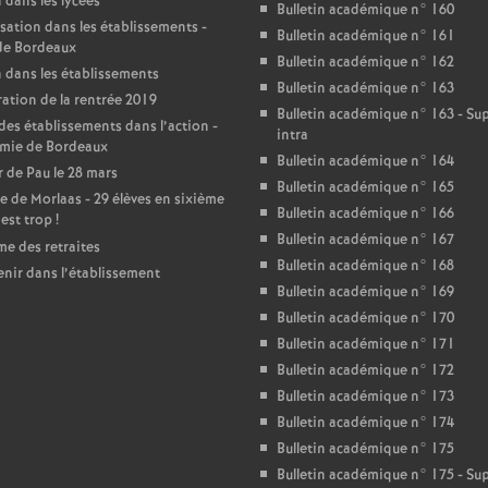
r
 dans les lycées
Bulletin académique n° 160
sation dans les établissements -
Bulletin académique n° 161
é
de Bordeaux
Bulletin académique n° 162
 dans les établissements
Bulletin académique n° 163
O
ation de la rentrée 2019
Bulletin académique n° 163 - S
des établissements dans l’action -
intra
mie de Bordeaux
r
Bulletin académique n° 164
 de Pau le 28 mars
Bulletin académique n° 165
e de Morlaas - 29 élèves en sixième
l
Bulletin académique n° 166
’est trop
!
Bulletin académique n° 167
e des retraites
é
Bulletin académique n° 168
enir dans l’établissement
Bulletin académique n° 169
Bulletin académique n° 170
a
Bulletin académique n° 171
Bulletin académique n° 172
n
Bulletin académique n° 173
Bulletin académique n° 174
s
Bulletin académique n° 175
Bulletin académique n° 175 - S