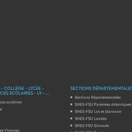
e
m
e
n
t
s
 - COLLÈGE - LYCÉE -
SECTIONS DÉPARTEMENTALE
ES SCOLAIRES - LV - ...
d
Sections Départementales
ces scolaires
SNES-FSU Pyrénées Atlantiques
ge
e
SNES-FSU Lot et Garonne
SNES-FSU Landes
S
SNES-FSU Gironde
es Vivantes