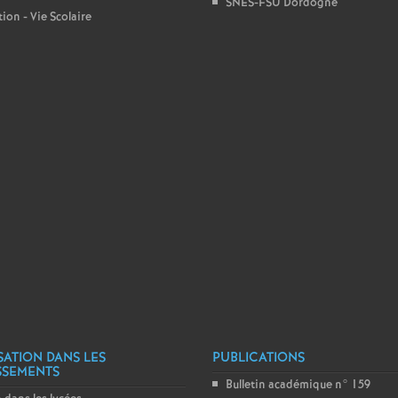
SNES-FSU Dordogne
ion - Vie Scolaire
e
c
o
n
d
d
e
g
SATION DANS LES
PUBLICATIONS
SSEMENTS
Bulletin académique n° 159