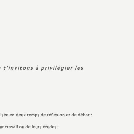
Facebook
Twitter
Addthis
email
 t’invitons à privilégier les
isée en deux temps de réflexion et de débat :
ur travail ou de leurs études
;