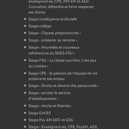
enseignant
·
es, CPE, PSY-EN et AED.
Connaître, défendre et faire respecter
ses droits
Stage Intelligence artificielle
Stage collège
Stage «
Classes préparatoires
»
Stage «
préparer sa retraite
»
Stage «
Nouvelles et nouveaux
adhérent
·
es du SNES-FSU
»
Stage FSU «
La classe ouvrière, c’est pas
du cinéma
»
Stage CPE - la gestion de l’équipe de vie
scolaire et ses enjeux
Stage «
Droits et devoirs des personnels
»
Stage «
animer la section
d’établissement
»
Stage «
droits et libertés
»
Stage EVARS
Stage Psy-ÉN EDO et EDA
Stage «
Enseignant
·
es, CPE, PsyEN, AED,