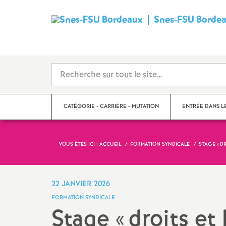
Snes-FSU Borde
CATÉGORIE - CARRIÈRE - MUTATION
ENTRÉE DANS L
VOUS ÊTES ICI :
ACCUEIL
FORMATION SYNDICALE
STAGE «
DR
Suivre sa carrière
Année de concour
Mutations
Année de stage
22 JANVIER 2026
FORMATION SYNDICALE
Catégories
Stage «
droits et 