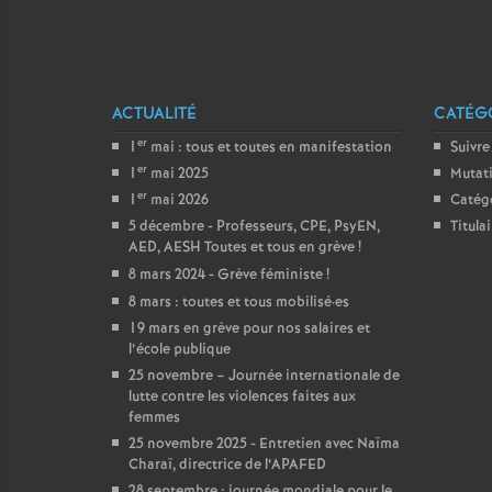
ACTUALITÉ
CATÉGO
er
1
mai : tous et toutes en manifestation
Suivre
er
1
mai 2025
Mutat
er
1
mai 2026
Catég
5 décembre - Professeurs, CPE, PsyEN,
Titula
AED, AESH Toutes et tous en grève
!
8 mars 2024 - Grève féministe
!
8 mars : toutes et tous mobilisé
·
es
19 mars en grève pour nos salaires et
l’école publique
25 novembre – Journée internationale de
lutte contre les violences faites aux
femmes
25 novembre 2025 - Entretien avec Naïma
Charaï, directrice de l’APAFED
28 septembre : journée mondiale pour le