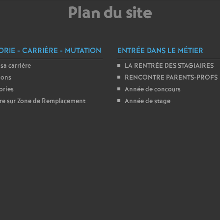
Plan du site
e
m
RIE - CARRIÈRE - MUTATION
ENTRÉE DANS LE MÉTIER
e
 sa carrière
LA RENTRÉE DES STAGIAIRES
ions
RENCONTRE PARENTS-PROFS
n
ories
Année de concours
ire sur Zone de Remplacement
Année de stage
t
s
d
e
S