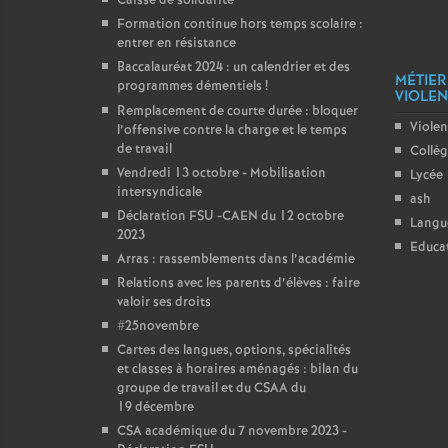
Caisse de solidarité
Formation continue hors temps scolaire :
entrer en résistance
Baccalauréat 2024 : un calendrier et des
MÉTIER
programmes démentiels
!
VIOLENC
Remplacement de courte durée : bloquer
Violen
l’offensive contre la charge et le temps
de travail
Collè
Vendredi 13 octobre - Mobilisation
Lycée
intersyndicale
ash
Déclaration FSU -CAEN du 12 octobre
Langu
2023
Educat
Arras : rassemblements dans l’académie
Relations avec les parents d’élèves : faire
valoir ses droits
#25novembre
Cartes des langues, options, spécialités
et classes à horaires aménagés : bilan du
groupe de travail et du CSAA du
19 décembre
CSA académique du 7 novembre 2023 -