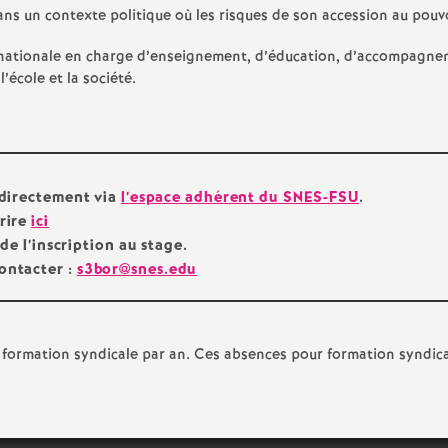
e
ns un contexte politique où les risques de son accession au pouvo
 nationale en charge d’enseignement, d’éducation, d’accompagne
s
’école et la société.
E
n
 directement via
l’espace adhérent du SNES-FSU
.
s
rire
ici
de l’inscription au stage.
e
ontacter :
s3bor@snes.edu
i
de formation syndicale par an. Ces absences pour formation syndic
g
n