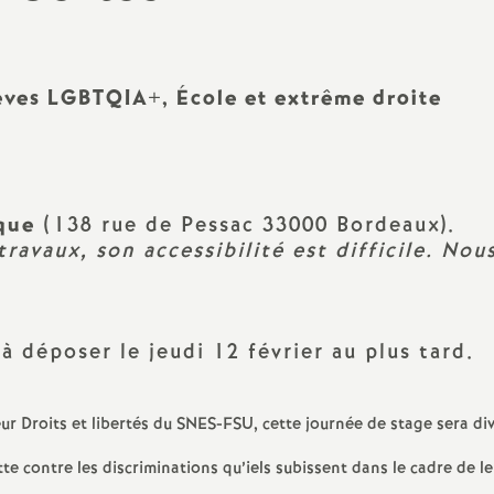
N
ash
a
Langues Vivantes
lèves LGBTQIA+, École et extrême droite
t
Education - Vie Scolaire
i
que
o
(138 rue de Pessac 33000 Bordeaux).
ravaux, son accessibilité est difficile. Nous
n
a
 déposer le jeudi 12 février au plus tard.
l
ur Droits et libertés du SNES-FSU, cette journée de stage sera div
d
e contre les discriminations qu’iels subissent dans le cadre de le