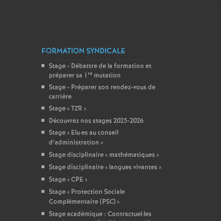
FORMATION SYNDICALE
Stage - Débattre de la formation et
re
préparer sa 1
mutation
Stage - Préparer son rendez-vous de
carrière
Stage «
TZR
»
Découvrez nos stages 2025-2026
Stage «
Elu
·
es au conseil
d’administration
»
Stage disciplinaire «
mathématiques
»
Stage disciplinaire «
langues vivantes
»
Stage «
CPE
»
Stage «
Protection Sociale
Complémentaire (PSC)
»
Stage académique : Contractuel
·
les