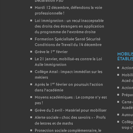
Déclaration FSU
Mardi 12 décembre, défendons la voie
professionnelle
!
Loi immigration : un recul inacceptable
des droits des étrangers en application
du programme de l’extrême droite
Formation Spécialisée Santé Sécurité
Conditions de Travail du 14 décembre
er
Grève le 1
février
MOBILI
ÉTABLI
Le 21 janvier, mobilisé-es contre la Loi
Asile Immigration
Action
Collège Attal : impact immédiat sur les
Mobili
métiers
Acad 
er
Après le 1
février on poursuit l’action
Action
dans l’académie
Prépar
Moyens académiques : Le compte n’y est
Carte 
pas
!
Acadé
Grève du 2 avril - Matériel pour mobiliser
Autour
Alerte sociale «
choc des savoirs
» - Profs
Collèg
de lettres et de maths
trop c
Protection sociale complémentaire, le