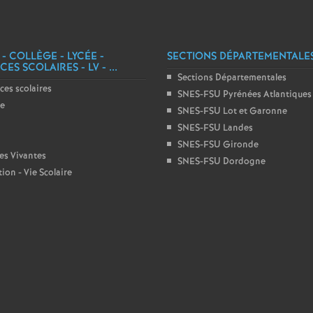
r
é
 - COLLÈGE - LYCÉE -
SECTIONS DÉPARTEMENTALE
O
ES SCOLAIRES - LV - ...
Sections Départementales
ces scolaires
SNES-FSU Pyrénées Atlantiques
r
ge
SNES-FSU Lot et Garonne
SNES-FSU Landes
l
SNES-FSU Gironde
es Vivantes
SNES-FSU Dordogne
é
ion - Vie Scolaire
a
n
s