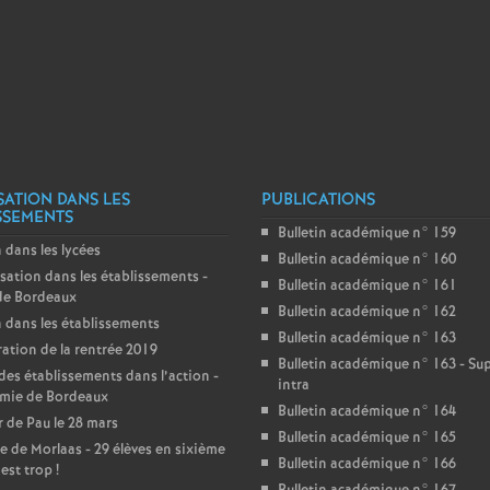
T
o
u
r
SATION DANS LES
PUBLICATIONS
SSEMENTS
s
Bulletin académique n° 159
 dans les lycées
Bulletin académique n° 160
sation dans les établissements -
Bulletin académique n° 161
de Bordeaux
Bulletin académique n° 162
 dans les établissements
Bulletin académique n° 163
ation de la rentrée 2019
Bulletin académique n° 163 - S
des établissements dans l’action -
intra
mie de Bordeaux
Bulletin académique n° 164
 de Pau le 28 mars
Bulletin académique n° 165
e de Morlaas - 29 élèves en sixième
Bulletin académique n° 166
’est trop
!