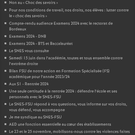
Non au «
Choc des savoirs
»
é
Pour nos conditions de travail, nos droits, nos élèves : lutter contre
le «
choc des savoirs
»
O
Compte-rendu audience Examens 2024 avec le rectorat de
Bordeaux
Examens 2024 - DNB
r
Examens 2024 - BTS et Baccalauréat
Le SNES vous consulte
l
Samedi 15 juin dans l’académie, toutes et tous ensemble contre
l’extrême droite
é
Bilan FSU de notre action en Formation Spécialisée (FS)
académique pour l’année 2023/24
a
Aux S1 - Rentrée 2024
Une seule certitude à la rentrée 2024 : défendre l’école et ses
personnels avec le SNES-FSU
n
Le SNES-FSU répond à vos questions, vous informe sur vos droits,
vous défend, vous accompagne
s
Je me syndique au SNES-FSU
AED une fonction essentielle au cœur des établissements
T
Le 23 et le 25 novembre, mobilisons-nous contre les violences faites