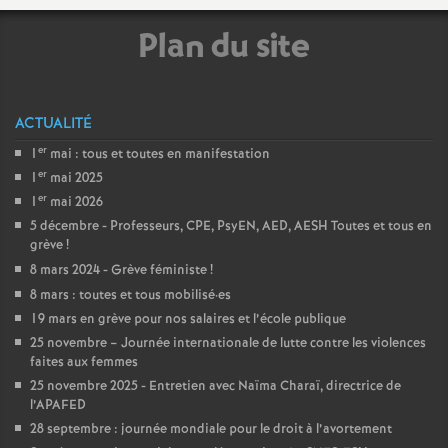
e
Plan du site
s
E
ACTUALITÉ
n
er
1
mai : tous et toutes en manifestation
er
1
mai 2025
s
er
1
mai 2026
5 décembre - Professeurs, CPE, PsyEN, AED, AESH Toutes et tous en
e
grève
!
8 mars 2024 - Grève féministe
!
i
8 mars : toutes et tous mobilisé
·
es
19 mars en grève pour nos salaires et l’école publique
25 novembre – Journée internationale de lutte contre les violences
g
faites aux femmes
25 novembre 2025 - Entretien avec Naïma Charaï, directrice de
n
l’APAFED
28 septembre : journée mondiale pour le droit à l’avortement