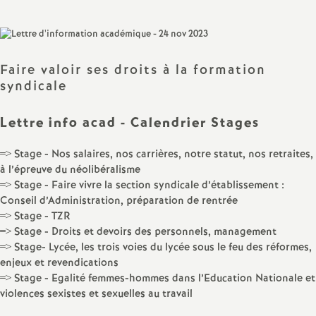
sur
sur
via
par
a
Facebook
Twitter
Addthis
email
t
Faire valoir ses droits à la formation
syndicale
i
Lettre info acad - Calendrier Stages
o
=> Stage - Nos salaires, nos carrières, notre statut, nos retraites,
n
à l’épreuve du néolibéralisme
=> Stage - Faire vivre la section syndicale d’établissement :
a
Conseil d’Administration, préparation de rentrée
=> Stage - TZR
=> Stage - Droits et devoirs des personnels, management
l
=> Stage- Lycée, les trois voies du lycée sous le feu des réformes,
enjeux et revendications
d
=> Stage - Egalité femmes-hommes dans l’Education Nationale et
violences sexistes et sexuelles au travail