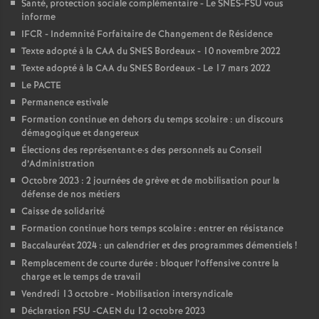
e
Santé, protection sociale complémentaire - Le SNES-FSU vous
informe
IFCR - Indemnité Forfaitaire de Changement de Résidence
m
Texte adopté à la CAA du SNES Bordeaux - 10 novembre 2022
Texte adopté à la CAA du SNES Bordeaux - Le 17 mars 2022
e
Le PACTE
Permanence estivale
n
Formation continue en dehors du temps scolaire : un discours
démagogique et dangereux
t
Élections des représentant
·
e
·
s des personnels au Conseil
d’Administration
s
Octobre 2023 : 2 journées de grève et de mobilisation pour la
défense de nos métiers
Caisse de solidarité
d
Formation continue hors temps scolaire : entrer en résistance
Baccalauréat 2024 : un calendrier et des programmes démentiels
!
e
Remplacement de courte durée : bloquer l’offensive contre la
charge et le temps de travail
S
Vendredi 13 octobre - Mobilisation intersyndicale
Déclaration FSU -CAEN du 12 octobre 2023