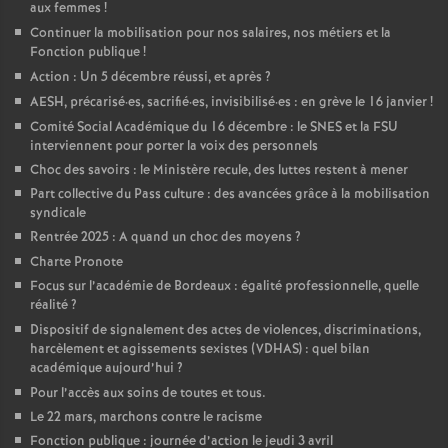
aux femmes
!
o
Continuer la mobilisation pour nos salaires, nos métiers et la
Fonction publique
!
Action : Un 5 décembre réussi, et après
?
u
AESH, précarisé
·
es, sacrifié
·
es, invisibilisé
·
es : en grève le 16 janvier
!
Comité Social Académique du 16 décembre : le SNES et la FSU
r
interviennent pour porter la voix des personnels
Choc des savoirs : le Ministère recule, des luttes restent à mener
s
Part collective du Pass culture : des avancées grâce à la mobilisation
syndicale
Rentrée 2025 : A quand un choc des moyens
?
Charte Pronote
Focus sur l’académie de Bordeaux : égalité professionnelle, quelle
réalité
?
Dispositif de signalement des actes de violences, discriminations,
harcèlement et agissements sexistes (VDHAS) : quel bilan
académique aujourd’hui
?
Pour l’accès aux soins de toutes et tous.
Le 22 mars, marchons contre le racisme
Fonction publique : journée d’action le jeudi 3 avril