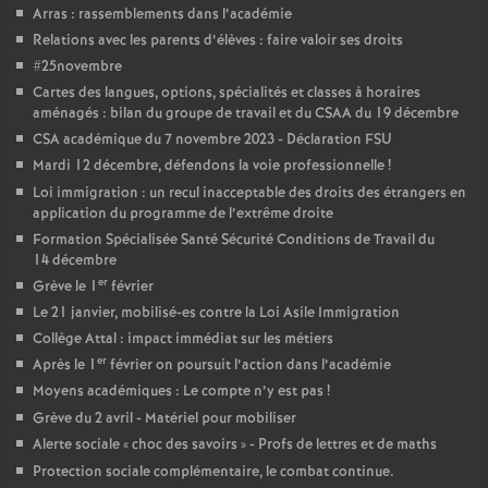
e
Arras : rassemblements dans l’académie
Relations avec les parents d’élèves : faire valoir ses droits
c
#25novembre
Cartes des langues, options, spécialités et classes à horaires
aménagés : bilan du groupe de travail et du CSAA du 19 décembre
o
CSA académique du 7 novembre 2023 - Déclaration FSU
Mardi 12 décembre, défendons la voie professionnelle
!
n
Loi immigration : un recul inacceptable des droits des étrangers en
application du programme de l’extrême droite
d
Formation Spécialisée Santé Sécurité Conditions de Travail du
14 décembre
er
Grève le 1
février
d
Le 21 janvier, mobilisé-es contre la Loi Asile Immigration
Collège Attal : impact immédiat sur les métiers
e
er
Après le 1
février on poursuit l’action dans l’académie
Moyens académiques : Le compte n’y est pas
!
g
Grève du 2 avril - Matériel pour mobiliser
Alerte sociale «
choc des savoirs
» - Profs de lettres et de maths
r
Protection sociale complémentaire, le combat continue.