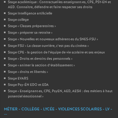
Stage académique : Contractuel
·
les enseignant
·
es, CPE, PSY-EN et
AED. Connaître, défendre et faire respecter ses droits
Stage Intelligence artificielle
Stage collège
Stage «
Classes préparatoires
»
Stage «
préparer sa retraite
»
Stage «
Nouvelles et nouveaux adhérent
·
es du SNES-FSU
»
Stage FSU «
La classe ouvrière, c’est pas du cinéma
»
Stage CPE - la gestion de l’équipe de vie scolaire et ses enjeux
Stage «
Droits et devoirs des personnels
»
Stage «
animer la section d’établissement
»
Stage «
droits et libertés
»
Stage EVARS
Stage Psy-ÉN EDO et EDA
Stage «
Enseignant
·
es, CPE, PsyEN, AED, AESH : des métiers à haut
potentiel émotionnel
»
MÉTIER - COLLÈGE - LYCÉE - VIOLENCES SCOLAIRES - LV -
...