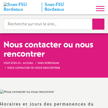
Snes-FSU
S
Bordeaux
y
Reche
n
d
Nous contacter ou nous
rencontrer
i
VOUS ÊTES ICI :
ACCUEIL
SNES DORDOGNE
c
NOUS CONTACTER OU NOUS RENCONTRER
a
t
N
Horaires et jours des permanences du