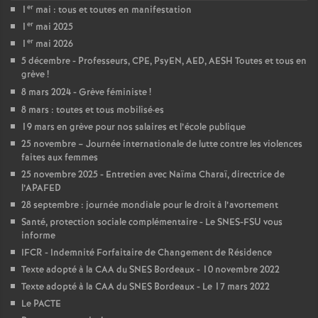
er
1
mai : tous et toutes en manifestation
é
er
1
mai 2025
er
1
mai 2026
O
5 décembre - Professeurs, CPE, PsyEN, AED, AESH Toutes et tous en
grève
!
r
8 mars 2024 - Grève féministe
!
8 mars : toutes et tous mobilisé
·
es
l
19 mars en grève pour nos salaires et l’école publique
25 novembre – Journée internationale de lutte contre les violences
faites aux femmes
é
25 novembre 2025 - Entretien avec Naïma Charaï, directrice de
l’APAFED
a
28 septembre : journée mondiale pour le droit à l’avortement
Santé, protection sociale complémentaire - Le SNES-FSU vous
n
informe
IFCR - Indemnité Forfaitaire de Changement de Résidence
s
Texte adopté à la CAA du SNES Bordeaux - 10 novembre 2022
Texte adopté à la CAA du SNES Bordeaux - Le 17 mars 2022
Le PACTE
T