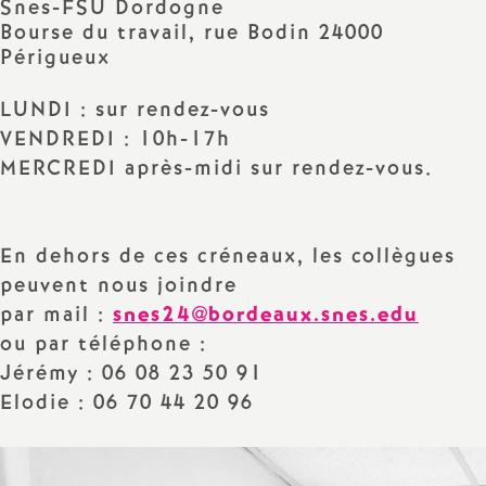
Snes-FSU Dordogne
Bourse du travail, rue Bodin 24000
a
Périgueux
t
LUNDI : sur rendez-vous
VENDREDI : 10h-17h
i
MERCREDI après-midi sur rendez-vous.
o
n
En dehors de ces créneaux, les collègues
peuvent nous joindre
a
par mail :
snes24@bordeaux.snes.edu
ou par téléphone :
l
Jérémy : 06 08 23 50 91
Elodie : 06 70 44 20 96
d