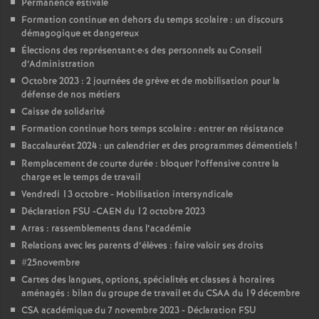
Permanence estivale
Formation continue en dehors du temps scolaire : un discours
o
démagogique et dangereux
Élections des représentant
·
e
·
s des personnels au Conseil
u
d’Administration
Octobre 2023 : 2 journées de grève et de mobilisation pour la
défense de nos métiers
r
Caisse de solidarité
Formation continue hors temps scolaire : entrer en résistance
s
Baccalauréat 2024 : un calendrier et des programmes démentiels
!
Remplacement de courte durée : bloquer l’offensive contre la
charge et le temps de travail
Vendredi 13 octobre - Mobilisation intersyndicale
Déclaration FSU -CAEN du 12 octobre 2023
Arras : rassemblements dans l’académie
Relations avec les parents d’élèves : faire valoir ses droits
#25novembre
Cartes des langues, options, spécialités et classes à horaires
aménagés : bilan du groupe de travail et du CSAA du 19 décembre
CSA académique du 7 novembre 2023 - Déclaration FSU