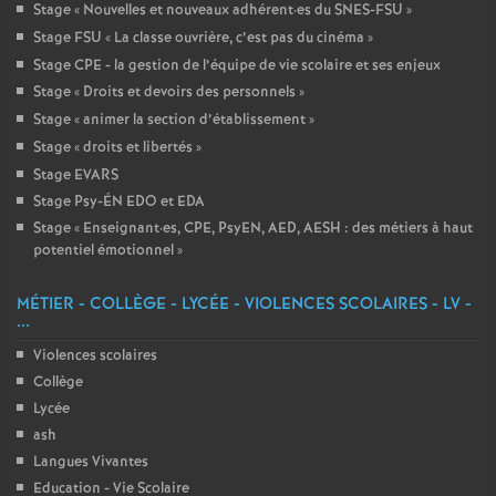
Stage «
Nouvelles et nouveaux adhérent
·
es du SNES-FSU
»
Stage FSU «
La classe ouvrière, c’est pas du cinéma
»
Stage CPE - la gestion de l’équipe de vie scolaire et ses enjeux
Stage «
Droits et devoirs des personnels
»
Stage «
animer la section d’établissement
»
Stage «
droits et libertés
»
Stage EVARS
Stage Psy-ÉN EDO et EDA
Stage «
Enseignant
·
es, CPE, PsyEN, AED, AESH : des métiers à haut
potentiel émotionnel
»
MÉTIER - COLLÈGE - LYCÉE - VIOLENCES SCOLAIRES - LV -
...
Violences scolaires
Collège
Lycée
ash
Langues Vivantes
Education - Vie Scolaire