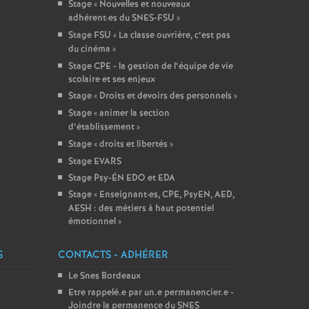
Stage «
Nouvelles et nouveaux
adhérent
·
es du SNES-FSU
»
Stage FSU «
La classe ouvrière, c’est pas
du cinéma
»
Stage CPE - la gestion de l’équipe de vie
scolaire et ses enjeux
Stage «
Droits et devoirs des personnels
»
Stage «
animer la section
d’établissement
»
Stage «
droits et libertés
»
Stage EVARS
Stage Psy-ÉN EDO et EDA
Stage «
Enseignant
·
es, CPE, PsyEN, AED,
AESH : des métiers à haut potentiel
émotionnel
»
S
CONTACTS - ADHÉRER
Le Snes Bordeaux
Etre rappelé.e par un.e permanencier.e -
Joindre la permanence du SNES