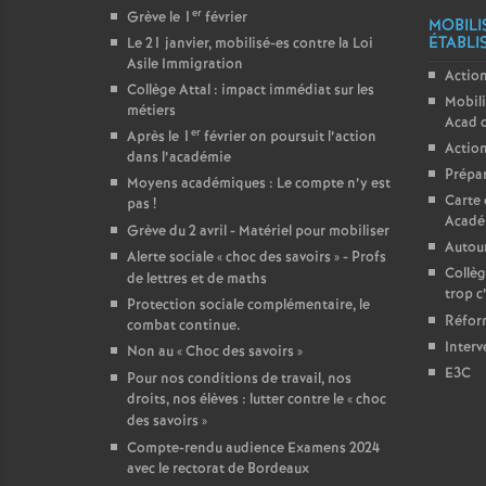
er
Grève le 1
février
MOBILI
ÉTABLI
Le 21 janvier, mobilisé-es contre la Loi
Asile Immigration
Action
Collège Attal : impact immédiat sur les
Mobili
métiers
Acad 
er
Après le 1
février on poursuit l’action
Action
dans l’académie
Prépar
Moyens académiques : Le compte n’y est
Carte 
pas
!
Acadé
Grève du 2 avril - Matériel pour mobiliser
Autour
Alerte sociale «
choc des savoirs
» - Profs
Collèg
de lettres et de maths
trop c
Protection sociale complémentaire, le
Réform
combat continue.
Interv
Non au «
Choc des savoirs
»
E3C
Pour nos conditions de travail, nos
droits, nos élèves : lutter contre le «
choc
des savoirs
»
Compte-rendu audience Examens 2024
avec le rectorat de Bordeaux