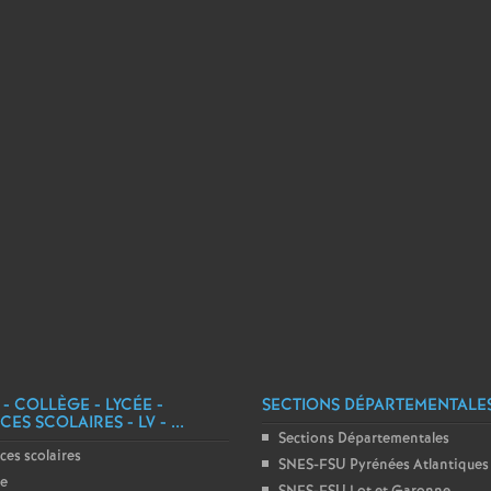
e
m
e
n
t
s
d
 - COLLÈGE - LYCÉE -
SECTIONS DÉPARTEMENTALE
e
ES SCOLAIRES - LV - ...
Sections Départementales
ces scolaires
SNES-FSU Pyrénées Atlantiques
S
ge