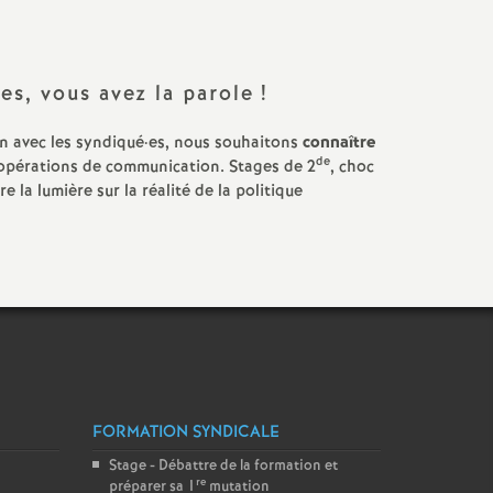
Facebook
Twitter
Addthis
email
es, vous avez la parole
!
en avec les syndiqué
·
es, nous souhaitons
connaître
de
 opérations de communication. Stages de 2
, choc
e la lumière sur la réalité de la politique
FORMATION SYNDICALE
Stage - Débattre de la formation et
re
préparer sa 1
mutation