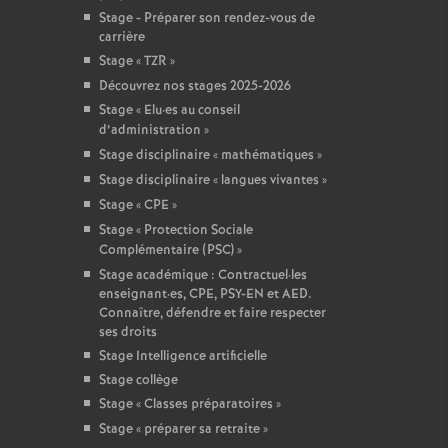
Stage - Préparer son rendez-vous de
carrière
Stage «
TZR
»
Découvrez nos stages 2025-2026
Stage «
Elu
·
es au conseil
d’administration
»
Stage disciplinaire «
mathématiques
»
Stage disciplinaire «
langues vivantes
»
Stage «
CPE
»
Stage «
Protection Sociale
Complémentaire (PSC)
»
Stage académique : Contractuel
·
les
enseignant
·
es, CPE, PSY-EN et AED.
Connaître, défendre et faire respecter
ses droits
Stage Intelligence artificielle
Stage collège
Stage «
Classes préparatoires
»
Stage «
préparer sa retraite
»