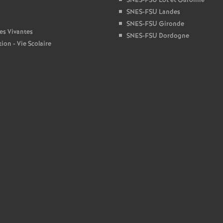
SNES-FSU Lot et Garonne
SNES-FSU Landes
e
SNES-FSU Gironde
es Vivantes
SNES-FSU Dordogne
c
ion - Vie Scolaire
o
n
d
d
e
g