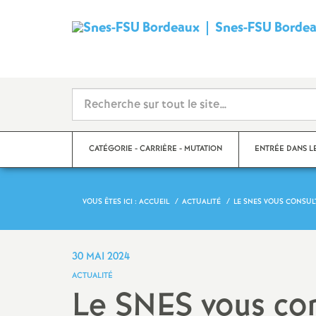
Snes-FSU Borde
CATÉGORIE - CARRIÈRE - MUTATION
ENTRÉE DANS L
VOUS ÊTES ICI :
ACCUEIL
ACTUALITÉ
LE SNES VOUS CONSUL
Suivre sa carrière
Année de concour
Mutations
Année de stage
30 MAI 2024
ACTUALITÉ
Catégories
Le SNES vous co