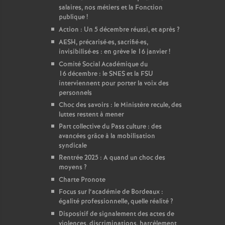
salaires, nos métiers et la Fonction
publique
!
Action : Un 5 décembre réussi, et après
?
AESH, précarisé
·
es, sacrifié
·
es,
invisibilisé
·
es : en grève le 16 janvier
!
Comité Social Académique du
16 décembre : le SNES et la FSU
interviennent pour porter la voix des
personnels
Choc des savoirs : le Ministère recule, des
luttes restent à mener
Part collective du Pass culture : des
avancées grâce à la mobilisation
syndicale
Rentrée 2025 : A quand un choc des
moyens
?
Charte Pronote
Focus sur l’académie de Bordeaux :
égalité professionnelle, quelle réalité
?
Dispositif de signalement des actes de
violences, discriminations, harcèlement