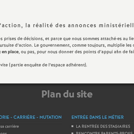
N
ash
a
Langues Vivantes
’action, la réalité des annonces ministériell
t
Education - Vie Scolaire
nos prises de décisions, et parce que nous sommes attaché
·
es au li
i
ursuite d’action. Le gouvernement, comme toujours, multiplie les
 en place
, ou pas, pour nous donner des points d’appui afin de fair
o
vite (partie enquête de l’espace adhérent).
n
Plan du site
a
l
RIE - CARRIÈRE - MUTATION
ENTRÉE DANS LE MÉTIER
d
 sa carrière
LA RENTRÉE DES STAGIAIRES
ions
RENCONTRE PARENTS-PROFS