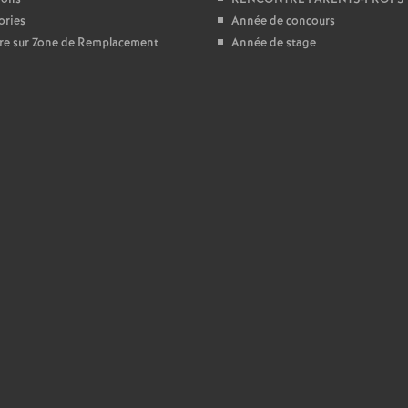
e
ories
Année de concours
ire sur Zone de Remplacement
Année de stage
s
E
n
s
e
i
g
n