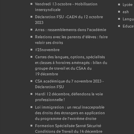
Vendredi 13 octobre - Mobilisation
Lycée
intersyndicale
ash
Déclaration FSU -CAEN du 12 octobre
Langu
2023
Educat
Arras : rassemblements dans l’académie
Relations avec les parents d’élèves : faire
valoir ses droits
#25novembre
Cartes des langues, options, spécialités
et classes à horaires aménagés : bilan du
groupe de travail et du CSAA du
19 décembre
CSA académique du 7 novembre 2023 -
Déclaration FSU
Mardi 12 décembre, défendons la voie
professionnelle
!
Loi immigration : un recul inacceptable
des droits des étrangers en application
du programme de l’extrême droite
Formation Spécialisée Santé Sécurité
Conditions de Travail du 14 décembre