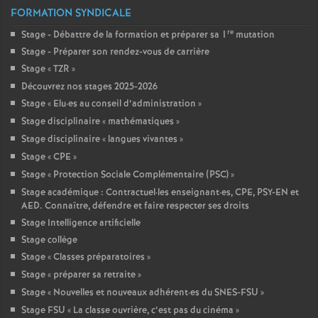
FORMATION SYNDICALE
re
Stage - Débattre de la formation et préparer sa 1
mutation
Stage - Préparer son rendez-vous de carrière
Stage «
TZR
»
Découvrez nos stages 2025-2026
Stage «
Elu
·
es au conseil d’administration
»
Stage disciplinaire «
mathématiques
»
Stage disciplinaire «
langues vivantes
»
Stage «
CPE
»
Stage «
Protection Sociale Complémentaire (PSC)
»
Stage académique : Contractuel
·
les enseignant
·
es, CPE, PSY-EN et
AED. Connaître, défendre et faire respecter ses droits
Stage Intelligence artificielle
Stage collège
Stage «
Classes préparatoires
»
Stage «
préparer sa retraite
»
Stage «
Nouvelles et nouveaux adhérent
·
es du SNES-FSU
»
Stage FSU «
La classe ouvrière, c’est pas du cinéma
»