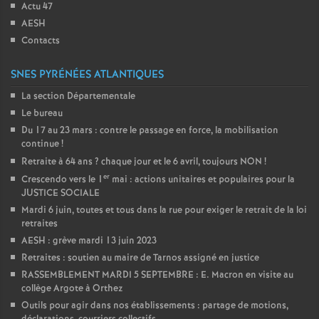
Actu 47
AESH
Contacts
SNES PYRÉNÉES ATLANTIQUES
La section Départementale
Le bureau
Du 17 au 23 mars : contre le passage en force, la mobilisation
continue
!
Retraite à 64 ans
? chaque jour et le 6 avril, toujours NON
!
er
Crescendo vers le 1
mai : actions unitaires et populaires pour la
JUSTICE SOCIALE
Mardi 6 juin, toutes et tous dans la rue pour exiger le retrait de la loi
retraites
AESH : grève mardi 13 juin 2023
Retraites : soutien au maire de Tarnos assigné en justice
RASSEMBLEMENT MARDI 5 SEPTEMBRE : E. Macron en visite au
collège Argote à Orthez
Outils pour agir dans nos établissements : partage de motions,