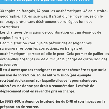
e
30 copies en français, 42 pour les mathématiques, 48 en histoire-
m
géographie, 130 en sciences. Il s’agit d’une moyenne, selon le
calibrage prévu, sans désistement de collègues lors des
e
corrections.
Les chargé
·
es de mission de coordination ont un demi-lot de
n
copies à corriger.
L’administration continue de prévoir des enseignant
·
es
surnuméraires pour les corrections, en français et
t
mathématiques, partout où elle le peut. Cela permet de pallier les
éventuelles absences ou de diminuer la charge de correction des
s
présent
·
es.
Il est à noter que ces enseignant
·
es ne sont rémunéré
·
es que sur la
d
mission de correction. Toute autre mission (par exemple
secrétariat d’examen) sur laquelle elles et ils pourraient être
affecté
·
es, ne donne pas droit à rémunération. Les frais de
e
déplacement sont en revanche pris en charge.
S
Le SNES-FSU a dénoncé le calendrier du DNB et son impact sur la
préparation de rentrée.