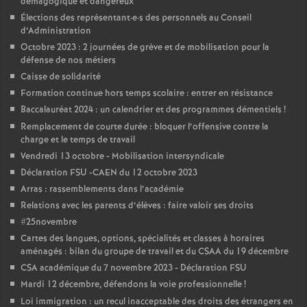
démagogique et dangereux
Élections des représentant
·
e
·
s des personnels au Conseil
o
d’Administration
Octobre 2023 : 2 journées de grève et de mobilisation pour la
u
défense de nos métiers
Caisse de solidarité
r
Formation continue hors temps scolaire : entrer en résistance
Baccalauréat 2024 : un calendrier et des programmes démentiels
!
s
Remplacement de courte durée : bloquer l’offensive contre la
charge et le temps de travail
Vendredi 13 octobre - Mobilisation intersyndicale
Déclaration FSU -CAEN du 12 octobre 2023
Arras : rassemblements dans l’académie
Relations avec les parents d’élèves : faire valoir ses droits
#25novembre
Cartes des langues, options, spécialités et classes à horaires
aménagés : bilan du groupe de travail et du CSAA du 19 décembre
CSA académique du 7 novembre 2023 - Déclaration FSU
Mardi 12 décembre, défendons la voie professionnelle
!
Loi immigration : un recul inacceptable des droits des étrangers en