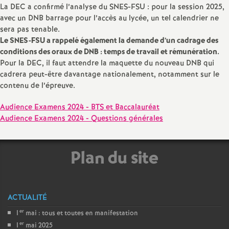
e
La DEC a confirmé l’analyse du SNES-FSU : pour la session 2025,
avec un DNB barrage pour l’accès au lycée, un tel calendrier ne
sera pas tenable.
c
Le SNES-FSU a rappelé également la demande d’un cadrage des
conditions des oraux de DNB : temps de travail et rémunération.
o
Pour la DEC, il faut attendre la maquette du nouveau DNB qui
cadrera peut-être davantage nationalement, notamment sur le
n
contenu de l’épreuve.
Audience Examens 2024 - BTS et Baccalauréat
d
Audience Examens 2024 - Questions générales
d
Plan du site
e
g
ACTUALITÉ
er
1
mai : tous et toutes en manifestation
r
er
1
mai 2025