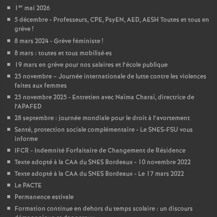
er
1
mai 2026
é
5 décembre - Professeurs, CPE, PsyEN, AED, AESH Toutes et tous en
grève
!
O
8 mars 2024 - Grève féministe
!
8 mars : toutes et tous mobilisé
·
es
r
19 mars en grève pour nos salaires et l’école publique
25 novembre – Journée internationale de lutte contre les violences
l
faites aux femmes
25 novembre 2025 - Entretien avec Naïma Charaï, directrice de
l’APAFED
é
28 septembre : journée mondiale pour le droit à l’avortement
Santé, protection sociale complémentaire - Le SNES-FSU vous
a
informe
IFCR - Indemnité Forfaitaire de Changement de Résidence
n
Texte adopté à la CAA du SNES Bordeaux - 10 novembre 2022
Texte adopté à la CAA du SNES Bordeaux - Le 17 mars 2022
s
Le PACTE
Permanence estivale
T
Formation continue en dehors du temps scolaire : un discours