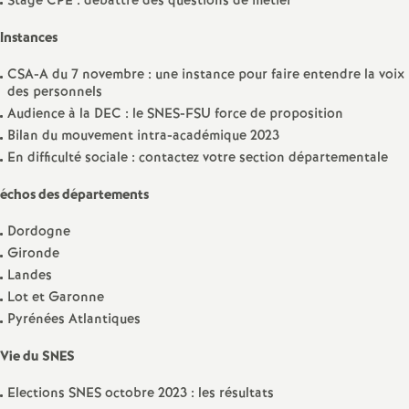
e
Stage CPE : débattre des questions de métier
s
Instances
CSA-A du 7 novembre : une instance pour faire entendre la voix
E
des personnels
Audience à la DEC : le SNES-FSU force de proposition
n
Bilan du mouvement intra-académique 2023
En difficulté sociale : contactez votre section départementale
s
échos des départements
e
Dordogne
Gironde
i
Landes
Lot et Garonne
g
Pyrénées Atlantiques
Vie du SNES
n
Elections SNES octobre 2023 : les résultats