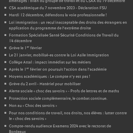
aménagés : bilan du groupe de travail et du CSAA du 19 décembre
CSA académique du 7 novembre 2023 - Déclaration FSU
o
Mardi 12 décembre, défendons la voie professionnelle
!
Loi immigration : un recul inacceptable des droits des étrangers en
u
application du programme de l’extrême droite
Formation Spécialisée Santé Sécurité Conditions de Travail du
r
14 décembre
er
Grève le 1
février
s
Le 21 janvier, mobilisé-es contre la Loi Asile Immigration
Collège Attal : impact immédiat sur les métiers
er
Après le 1
février on poursuit l’action dans l’académie
Moyens académiques : Le compte n’y est pas
!
Grève du 2 avril - Matériel pour mobiliser
Alerte sociale «
choc des savoirs
» - Profs de lettres et de maths
Protection sociale complémentaire, le combat continue.
Non au «
Choc des savoirs
»
Pour nos conditions de travail, nos droits, nos élèves : lutter contre
le «
choc des savoirs
»
Compte-rendu audience Examens 2024 avec le rectorat de
Bordeaux