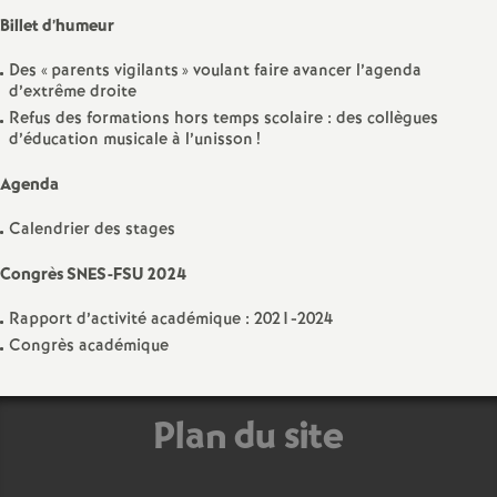
e
Billet d’humeur
m
Des «
parents vigilants
» voulant faire avancer l’agenda
d’extrême droite
e
Refus des formations hors temps scolaire : des collègues
d’éducation musicale à l’unisson
!
n
Agenda
t
Calendrier des stages
Congrès SNES-FSU 2024
s
Rapport d’activité académique : 2021-2024
d
Congrès académique
e
Plan du site
S