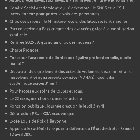
AESH, précarisé
·
es, sacrifié
·
es, invisibilisé
·
es : en grève le 16 janvier
!
Comité Social Académique du 16 décembre : le SNES et la FSU
interviennent pour porter la voix des personnels
Choc des savoirs : le Ministère recule, des luttes restent à mener
Part collective du Pass culture : des avancées grâce à la mobilisation
syndicale
Rentrée 2025 : A quand un choc des moyens
?
Charte Pronote
Focus sur l’académie de Bordeaux : égalité professionnelle, quelle
réalité
?
Dispositif de signalement des actes de violences, discriminations,
harcèlement et agissements sexistes (VDHAS) : quel bilan
académique aujourd’hui
?
Pour l’accès aux soins de toutes et tous.
Le 22 mars, marchons contre le racisme
Fonction publique : journée d’action le jeudi 3 avril
Déclaration FSU - CSA académique
Lycée Louis de Foix à Bayonne
Appel de la société civile pour la défense de l’État de droit - Samedi
12 avril 2025