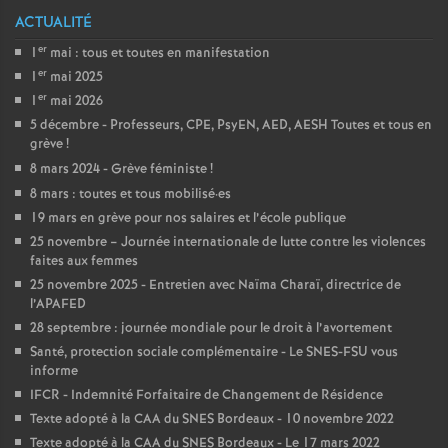
e
ACTUALITÉ
er
1
mai : tous et toutes en manifestation
c
er
1
mai 2025
er
1
mai 2026
o
5 décembre - Professeurs, CPE, PsyEN, AED, AESH Toutes et tous en
grève
!
n
8 mars 2024 - Grève féministe
!
8 mars : toutes et tous mobilisé
·
es
d
19 mars en grève pour nos salaires et l’école publique
25 novembre – Journée internationale de lutte contre les violences
faites aux femmes
d
25 novembre 2025 - Entretien avec Naïma Charaï, directrice de
l’APAFED
e
28 septembre : journée mondiale pour le droit à l’avortement
Santé, protection sociale complémentaire - Le SNES-FSU vous
g
informe
IFCR - Indemnité Forfaitaire de Changement de Résidence
r
Texte adopté à la CAA du SNES Bordeaux - 10 novembre 2022
Texte adopté à la CAA du SNES Bordeaux - Le 17 mars 2022