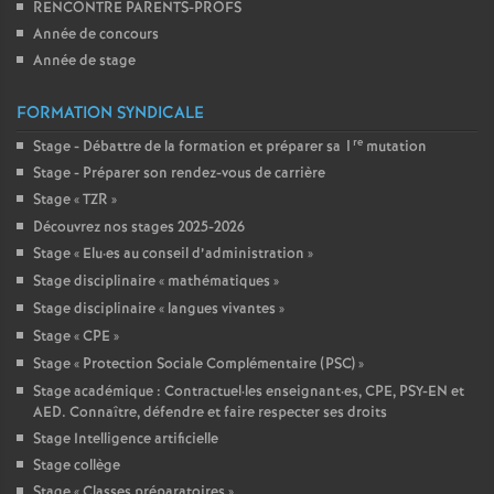
RENCONTRE PARENTS-PROFS
Année de concours
Année de stage
FORMATION SYNDICALE
re
Stage - Débattre de la formation et préparer sa 1
mutation
Stage - Préparer son rendez-vous de carrière
Stage «
TZR
»
Découvrez nos stages 2025-2026
Stage «
Elu
·
es au conseil d’administration
»
Stage disciplinaire «
mathématiques
»
Stage disciplinaire «
langues vivantes
»
Stage «
CPE
»
Stage «
Protection Sociale Complémentaire (PSC)
»
Stage académique : Contractuel
·
les enseignant
·
es, CPE, PSY-EN et
AED. Connaître, défendre et faire respecter ses droits
Stage Intelligence artificielle
Stage collège
Stage «
Classes préparatoires
»