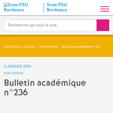
Snes-FSU
S
Bordeaux
y
Reche
n
d
VOUS ÊTES ICI :
ACCUEIL
PUBLICATIONS
BULLETIN ACADÉMIQUE N°236
i
5 JANVIER 2024
c
PUBLICATIONS
Bulletin académique
a
n°236
t
Partager
Partager
Partager
Imprimer
Envoyer
l'article
l'article
l'article
l'article
l'article
N
sur
sur
via
par