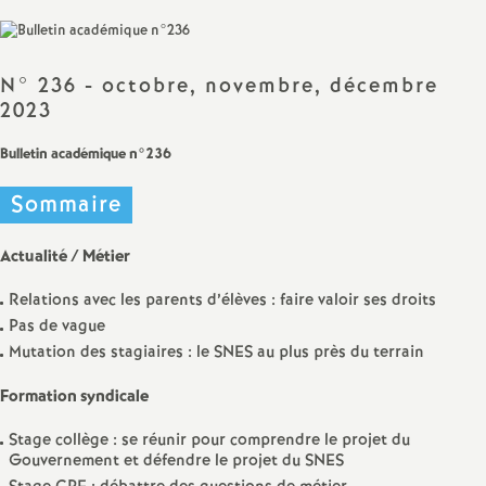
Facebook
Twitter
Addthis
email
a
N° 236 - octobre, novembre, décembre
t
2023
i
Bulletin académique n°236
o
Sommaire
n
Actualité / Métier
Relations avec les parents d’élèves : faire valoir ses droits
a
Pas de vague
Mutation des stagiaires : le SNES au plus près du terrain
l
Formation syndicale
d
Stage collège : se réunir pour comprendre le projet du
Gouvernement et défendre le projet du SNES