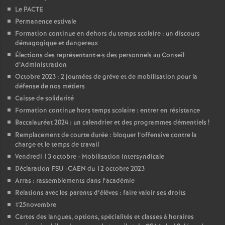
Le PACTE
é
Permanence estivale
Formation continue en dehors du temps scolaire : un discours
O
démagogique et dangereux
Élections des représentant
·
e
·
s des personnels au Conseil
r
d’Administration
Octobre 2023 : 2 journées de grève et de mobilisation pour la
défense de nos métiers
l
Caisse de solidarité
Formation continue hors temps scolaire : entrer en résistance
é
Baccalauréat 2024 : un calendrier et des programmes démentiels
!
Remplacement de courte durée : bloquer l’offensive contre la
a
charge et le temps de travail
Vendredi 13 octobre - Mobilisation intersyndicale
n
Déclaration FSU -CAEN du 12 octobre 2023
Arras : rassemblements dans l’académie
s
Relations avec les parents d’élèves : faire valoir ses droits
#25novembre
T
Cartes des langues, options, spécialités et classes à horaires