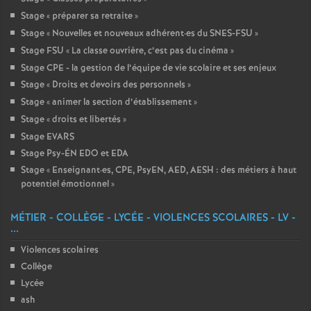
Stage «
préparer sa retraite
»
Stage «
Nouvelles et nouveaux adhérent
·
es du SNES-FSU
»
Stage FSU «
La classe ouvrière, c’est pas du cinéma
»
Stage CPE - la gestion de l’équipe de vie scolaire et ses enjeux
Stage «
Droits et devoirs des personnels
»
Stage «
animer la section d’établissement
»
Stage «
droits et libertés
»
Stage EVARS
Stage Psy-ÉN EDO et EDA
Stage «
Enseignant
·
es, CPE, PsyEN, AED, AESH : des métiers à haut
potentiel émotionnel
»
MÉTIER - COLLÈGE - LYCÉE - VIOLENCES SCOLAIRES - LV -
...
Violences scolaires
Collège
Lycée
ash