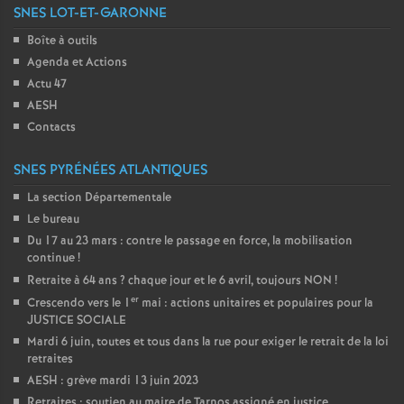
SNES LOT-ET-GARONNE
Boîte à outils
Agenda et Actions
Actu 47
AESH
Contacts
SNES PYRÉNÉES ATLANTIQUES
La section Départementale
Le bureau
Du 17 au 23 mars : contre le passage en force, la mobilisation
continue
!
Retraite à 64 ans
? chaque jour et le 6 avril, toujours NON
!
er
Crescendo vers le 1
mai : actions unitaires et populaires pour la
JUSTICE SOCIALE
Mardi 6 juin, toutes et tous dans la rue pour exiger le retrait de la loi
retraites
AESH : grève mardi 13 juin 2023
Retraites : soutien au maire de Tarnos assigné en justice