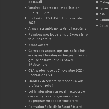
de travail
Collè
Vendredi 13 octobre - Mobilisation
Lycée
intersyndicale
ash
Déclaration FSU -CAEN du 12 octobre
Langu
2023
Educat
Arras : rassemblements dans l’académie
Relations avec les parents d’élèves : faire
valoir ses droits
#25novembre
Cartes des langues, options, spécialités
et classes à horaires aménagés : bilan du
groupe de travail et du CSAA du
19 décembre
CSA académique du 7 novembre 2023 -
Déclaration FSU
Mardi 12 décembre, défendons la voie
professionnelle
!
Loi immigration : un recul inacceptable
des droits des étrangers en application
du programme de l’extrême droite
Formation Spécialisée Santé Sécurité