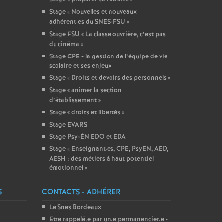
Stage «
Nouvelles et nouveaux
adhérent
·
es du SNES-FSU
»
Stage FSU «
La classe ouvrière, c’est pas
du cinéma
»
Stage CPE - la gestion de l’équipe de vie
scolaire et ses enjeux
Stage «
Droits et devoirs des personnels
»
Stage «
animer la section
d’établissement
»
Stage «
droits et libertés
»
Stage EVARS
Stage Psy-ÉN EDO et EDA
Stage «
Enseignant
·
es, CPE, PsyEN, AED,
AESH : des métiers à haut potentiel
émotionnel
»
S
CONTACTS - ADHÉRER
Le Snes Bordeaux
Etre rappelé.e par un.e permanencier.e -