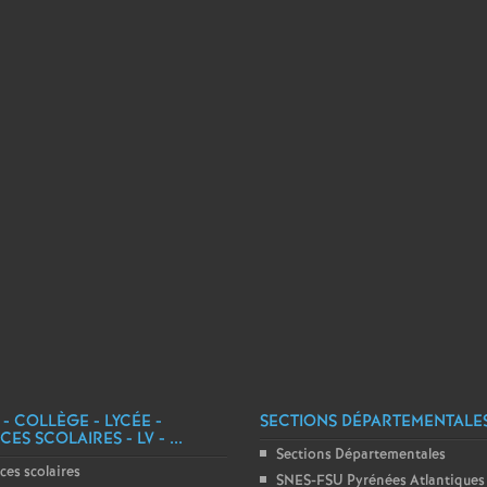
e
m
e
n
t
s
d
e
 - COLLÈGE - LYCÉE -
SECTIONS DÉPARTEMENTALE
ES SCOLAIRES - LV - ...
Sections Départementales
S
ces scolaires
SNES-FSU Pyrénées Atlantiques