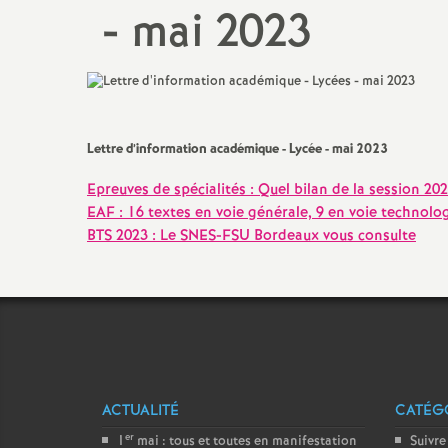
- mai 2023
Titulaire sur Zone de
Remplacement
Lettre d’information académique - Lycée - mai 2023
Epreuves de spécialités : Quel bilan de la session 20
EAF : 16 textes en voie générale, 9 en voie technolo
BTS 2023 : Le SNES-FSU Bordeaux vous consulte
ACTUALITÉ
CATÉGO
er
1
mai : tous et toutes en manifestation
Suivre