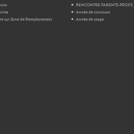
e
ions
RENCONTRE PARENTS-PROFS
ories
Année de concours
s
ire sur Zone de Remplacement
Année de stage
E
n
s
e
i
g
n