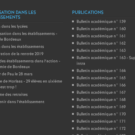
r
SATION DANS LES
é
PUBLICATIONS
SSEMENTS
Bulletin académique n° 159
 dans les lycées
O
Bulletin académique n° 160
sation dans les établissements -
Bulletin académique n° 161
de Bordeaux
r
Bulletin académique n° 162
 dans les établissements
Bulletin académique n° 163
ation de la rentrée 2019
Bulletin académique n° 163 - S
l
des établissements dans l’action -
intra
mie de Bordeaux
Bulletin académique n° 164
é
 de Pau le 28 mars
Bulletin académique n° 165
e de Morlaas - 29 élèves en sixième
Bulletin académique n° 166
’est trop
!
a
Bulletin académique n° 167
e des retraites
Bulletin académique n° 168
enir dans l’établissement
n
Bulletin académique n° 169
Bulletin académique n° 170
s
Bulletin académique n° 171
Bulletin académique n° 172