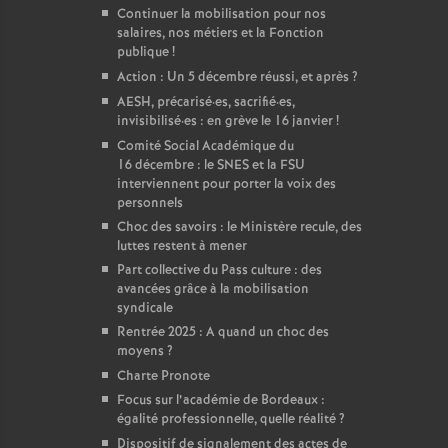
Continuer la mobilisation pour nos
salaires, nos métiers et la Fonction
publique
!
Action : Un 5 décembre réussi, et après
?
AESH, précarisé
·
es, sacrifié
·
es,
invisibilisé
·
es : en grève le 16 janvier
!
Comité Social Académique du
16 décembre : le SNES et la FSU
interviennent pour porter la voix des
personnels
Choc des savoirs : le Ministère recule, des
luttes restent à mener
Part collective du Pass culture : des
avancées grâce à la mobilisation
syndicale
Rentrée 2025 : A quand un choc des
moyens
?
Charte Pronote
Focus sur l’académie de Bordeaux :
égalité professionnelle, quelle réalité
?
Dispositif de signalement des actes de