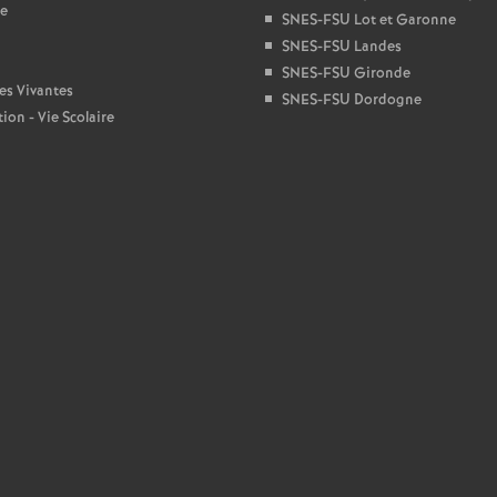
ge
SNES-FSU Lot et Garonne
e
SNES-FSU Landes
SNES-FSU Gironde
c
es Vivantes
SNES-FSU Dordogne
ion - Vie Scolaire
o
n
d
d
e
g