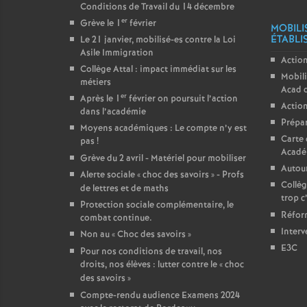
Conditions de Travail du 14 décembre
er
Grève le 1
février
MOBILI
ÉTABLI
Le 21 janvier, mobilisé-es contre la Loi
Asile Immigration
Action
Collège Attal : impact immédiat sur les
Mobili
métiers
Acad 
er
Après le 1
février on poursuit l’action
Action
dans l’académie
Prépar
Moyens académiques : Le compte n’y est
Carte 
pas
!
Acadé
Grève du 2 avril - Matériel pour mobiliser
Autour
Alerte sociale «
choc des savoirs
» - Profs
Collèg
de lettres et de maths
trop c
Protection sociale complémentaire, le
Réform
combat continue.
Interv
Non au «
Choc des savoirs
»
E3C
Pour nos conditions de travail, nos
droits, nos élèves : lutter contre le «
choc
des savoirs
»
Compte-rendu audience Examens 2024