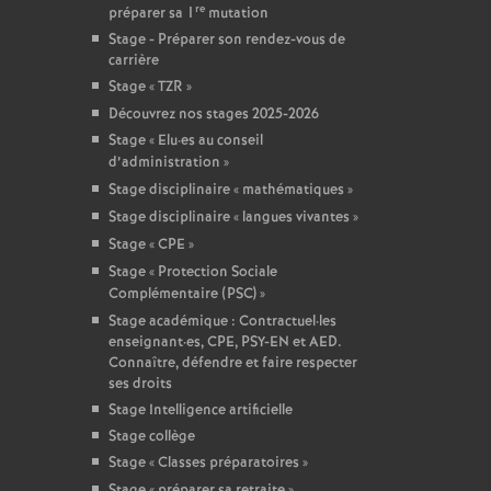
re
préparer sa 1
mutation
Stage - Préparer son rendez-vous de
carrière
Stage «
TZR
»
Découvrez nos stages 2025-2026
Stage «
Elu
·
es au conseil
d’administration
»
Stage disciplinaire «
mathématiques
»
Stage disciplinaire «
langues vivantes
»
Stage «
CPE
»
Stage «
Protection Sociale
Complémentaire (PSC)
»
Stage académique : Contractuel
·
les
enseignant
·
es, CPE, PSY-EN et AED.
Connaître, défendre et faire respecter
ses droits
Stage Intelligence artificielle
Stage collège
Stage «
Classes préparatoires
»
Stage «
préparer sa retraite
»