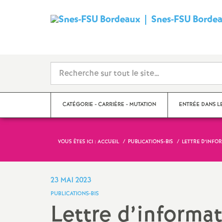
Snes-FSU Borde
CATÉGORIE - CARRIÈRE - MUTATION
ENTRÉE DANS L
VOUS ÊTES ICI :
ACCUEIL
PUBLICATIONS-BIS
LETTRE D’INFOR
Suivre sa carrière
Année de concour
Mutations
Année de stage
23 MAI 2023
PUBLICATIONS-BIS
Catégories
Lettre d’informa