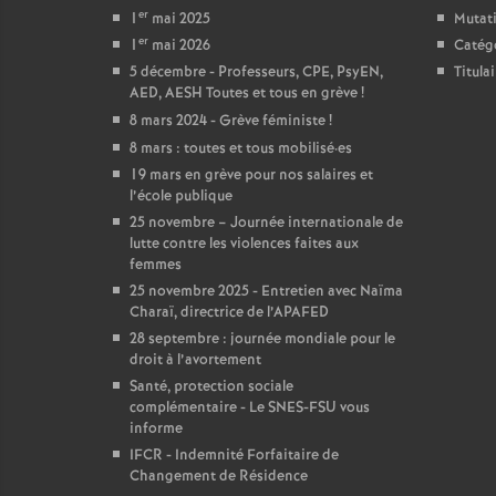
er
1
mai 2025
Mutat
er
1
mai 2026
Catég
5 décembre - Professeurs, CPE, PsyEN,
Titula
AED, AESH Toutes et tous en grève
!
8 mars 2024 - Grève féministe
!
8 mars : toutes et tous mobilisé
·
es
19 mars en grève pour nos salaires et
l’école publique
25 novembre – Journée internationale de
lutte contre les violences faites aux
femmes
25 novembre 2025 - Entretien avec Naïma
Charaï, directrice de l’APAFED
28 septembre : journée mondiale pour le
droit à l’avortement
Santé, protection sociale
complémentaire - Le SNES-FSU vous
informe
IFCR - Indemnité Forfaitaire de
Changement de Résidence