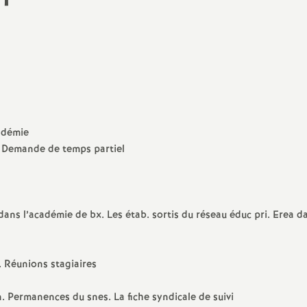
N
ash
a
Langues Vivantes
t
Education - Vie Scolaire
i
cadémie
o
e. Demande de temps partiel
n
a
ans l’académie de bx. Les étab. sortis du réseau éduc pri. Erea d
l
n. Réunions stagiaires
d
on. Permanences du snes. La fiche syndicale de suivi