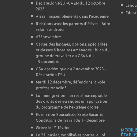
Déclaration FSU -CAEN du 12 octobre
Langu
2023
Educat
Arras : rassemblements dans l’académie
Relations avec les parents d’élèves : faire
valoir ses droits
#25novembre
Cartes des langues, options, spécialités
et classes à horaires aménagés : bilan du
groupe de travail et du CSAA du
19 décembre
CSA académique du 7 novembre 2023 -
Déclaration FSU
Mardi 12 décembre, défendons la voie
professionnelle
!
Loi immigration : un recul inacceptable
des droits des étrangers en application
du programme de l’extrême droite
Formation Spécialisée Santé Sécurité
Conditions de Travail du 14 décembre
er
Grève le 1
février
MOBILI
ÉTABLI
Le 21 janvier, mobilisé-es contre la Loi