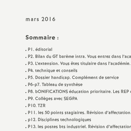
Titulaire sur Zone de
Remplacement
mars 2016
Sommaire :
P1. éditorial
P2. Bilan du GT barème intra. Vous entrez dans l’a
P3. L’extension. Vous êtes titulaire dans l’académi
P4. technique et conseils
P5. Dossier handicap. Complément de service
P6-p7. Tableau de synthèse
P8. bONIFICATIONS éducation prioritaire. Les REP d
P9. Collèges avec SEGPA
P10. TZR
P11. les 50 points stagiaires. Révision d’affectatio
p12. Disciplines technologiques
P13. les postes bts industriel. Révision d’affectati