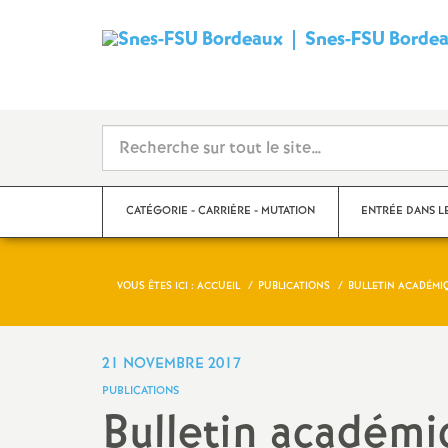
Snes-FSU Borde
CATÉGORIE - CARRIÈRE - MUTATION
ENTRÉE DANS L
VOUS ÊTES ICI :
ACCUEIL
PUBLICATIONS
BULLETIN ACADÉMI
Suivre sa carrière
Année de concour
Mutations
Année de stage
21 NOVEMBRE 2017
PUBLICATIONS
Catégories
Bulletin académi