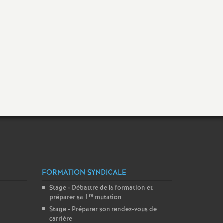
FORMATION SYNDICALE
Stage - Débattre de la formation et
re
préparer sa 1
mutation
Stage - Préparer son rendez-vous de
carrière