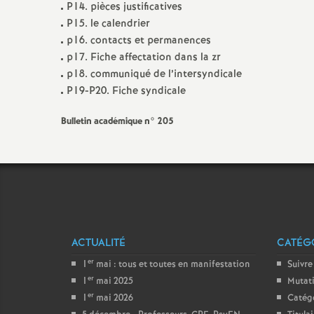
P14. pièces justificatives
P15. le calendrier
p16. contacts et permanences
p17. Fiche affectation dans la zr
p18. communiqué de l’intersyndicale
P19-P20. Fiche syndicale
Bulletin académique n° 205
ACTUALITÉ
CATÉGO
er
1
mai : tous et toutes en manifestation
Suivre
er
1
mai 2025
Mutat
er
1
mai 2026
Catég