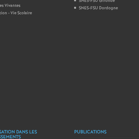
r
SNES-FSU Gironde
es Vivantes
SNES-FSU Dordogne
é
ion - Vie Scolaire
O
r
l
é
a
n
s
SATION DANS LES
PUBLICATIONS
SSEMENTS