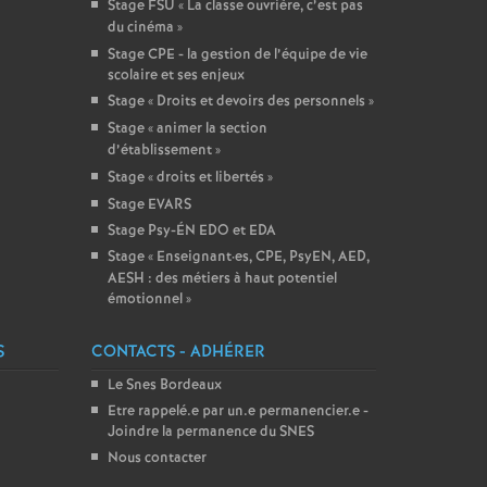
Stage FSU «
La classe ouvrière, c’est pas
du cinéma
»
Stage CPE - la gestion de l’équipe de vie
scolaire et ses enjeux
Stage «
Droits et devoirs des personnels
»
Stage «
animer la section
d’établissement
»
Stage «
droits et libertés
»
Stage EVARS
Stage Psy-ÉN EDO et EDA
Stage «
Enseignant
·
es, CPE, PsyEN, AED,
AESH : des métiers à haut potentiel
émotionnel
»
S
CONTACTS - ADHÉRER
Le Snes Bordeaux
Etre rappelé.e par un.e permanencier.e -
Joindre la permanence du SNES
Nous contacter