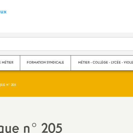
aux
S
y
n
d
E MÉTIER
FORMATION SYNDICALE
MÉTIER - COLLÈGE - LYCÉE - VIOLE
i
QUE N° 205
c
s
Violences scolaires
a
Collège
t
Lycée
que n° 205