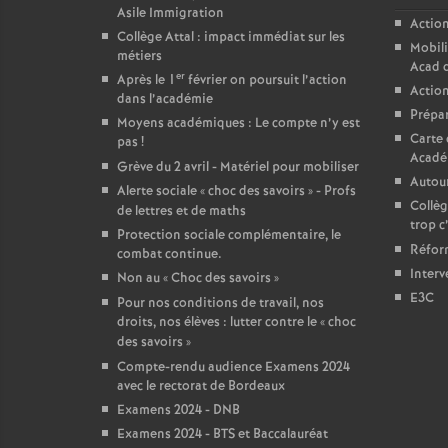
Asile Immigration
Action
Collège Attal : impact immédiat sur les
Mobili
métiers
Acad 
er
Après le 1
février on poursuit l’action
Action
dans l’académie
Prépar
Moyens académiques : Le compte n’y est
Carte 
pas
!
Acadé
Grève du 2 avril - Matériel pour mobiliser
Autour
Alerte sociale «
choc des savoirs
» - Profs
Collèg
de lettres et de maths
trop c
Protection sociale complémentaire, le
Réform
combat continue.
Interv
Non au «
Choc des savoirs
»
E3C
Pour nos conditions de travail, nos
droits, nos élèves : lutter contre le «
choc
des savoirs
»
Compte-rendu audience Examens 2024
avec le rectorat de Bordeaux
Examens 2024 - DNB
Examens 2024 - BTS et Baccalauréat