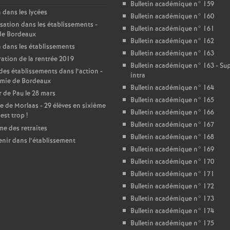
T
Bulletin académique n° 159
 dans les lycées
Bulletin académique n° 160
sation dans les établissements -
o
Bulletin académique n° 161
de Bordeaux
Bulletin académique n° 162
 dans les établissements
u
Bulletin académique n° 163
ation de la rentrée 2019
Bulletin académique n° 163 - S
des établissements dans l’action -
intra
r
mie de Bordeaux
Bulletin académique n° 164
 de Pau le 28 mars
Bulletin académique n° 165
s
e de Morlaas - 29 élèves en sixième
Bulletin académique n° 166
’est trop
!
Bulletin académique n° 167
e des retraites
Bulletin académique n° 168
enir dans l’établissement
Bulletin académique n° 169
Bulletin académique n° 170
Bulletin académique n° 171
Bulletin académique n° 172
Bulletin académique n° 173
Bulletin académique n° 174
Bulletin académique n° 175