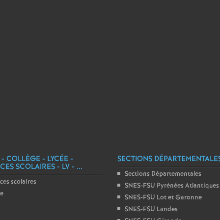
e
c
o
n
d
d
 - COLLÈGE - LYCÉE -
SECTIONS DÉPARTEMENTALE
e
ES SCOLAIRES - LV - ...
Sections Départementales
ces scolaires
SNES-FSU Pyrénées Atlantiques
g
ge
SNES-FSU Lot et Garonne
SNES-FSU Landes