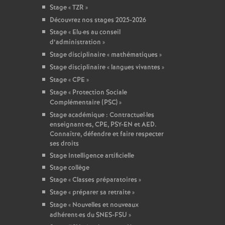
Stage «
TZR
»
Découvrez nos stages 2025-2026
Stage «
Elu
·
es au conseil
d’administration
»
Stage disciplinaire «
mathématiques
»
Stage disciplinaire «
langues vivantes
»
Stage «
CPE
»
Stage «
Protection Sociale
Complémentaire (PSC)
»
Stage académique : Contractuel
·
les
enseignant
·
es, CPE, PSY-EN et AED.
Connaître, défendre et faire respecter
ses droits
Stage Intelligence artificielle
Stage collège
Stage «
Classes préparatoires
»
Stage «
préparer sa retraite
»
Stage «
Nouvelles et nouveaux
adhérent
·
es du SNES-FSU
»