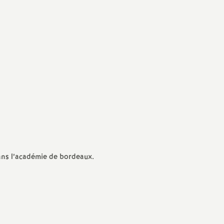
Facebook
Twitter
Addthis
email
ans l’académie de bordeaux.