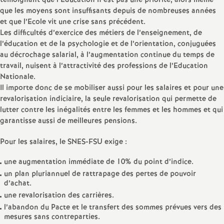
e
témoignant que l’Education n’est pas une priorité, alors même
que les moyens sont insuffisants depuis de nombreuses années
s
et que l’Ecole vit une crise sans précédent.
Les difficultés d’exercice des métiers de l’enseignement, de
l’éducation et de la psychologie et de l’orientation, conjuguées
E
au décrochage salarial, à l’augmentation continue du temps de
travail, nuisent à l’attractivité des professions de l’Education
n
Nationale.
Il importe donc de se mobiliser aussi pour les salaires et pour une
s
revalorisation indiciaire, la seule revalorisation qui permette de
lutter contre les inégalités entre les femmes et les hommes et qui
garantisse aussi de meilleures pensions.
e
Pour les salaires, le SNES-FSU exige :
i
une augmentation immédiate de 10% du point d’indice.
g
un plan pluriannuel de rattrapage des pertes de pouvoir
d’achat.
une revalorisation des carrières.
n
l’abandon du Pacte et le transfert des sommes prévues vers des
mesures sans contreparties.