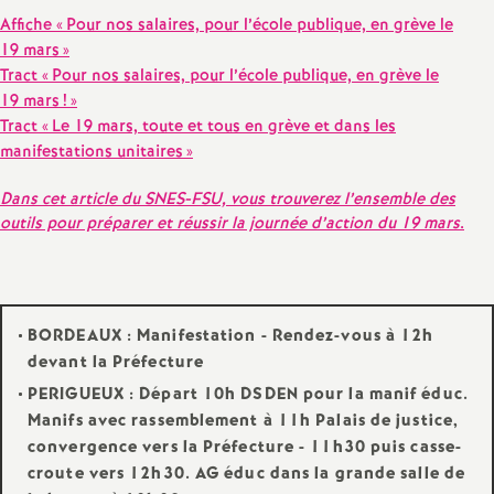
e
Affiche «
Pour nos salaires, pour l’école publique, en grève le
19 mars
»
c
Tract «
Pour nos salaires, pour l’école publique, en grève le
19 mars
!
»
o
Tract «
Le 19 mars, toute et tous en grève et dans les
manifestations unitaires
»
n
Dans cet article du SNES-FSU, vous trouverez l’ensemble des
outils pour préparer et réussir la journée d’action du 19 mars
.
d
d
BORDEAUX
: Manifestation - Rendez-vous à 12h
e
devant la Préfecture
PERIGUEUX
: Départ 10h DSDEN pour la manif éduc.
g
Manifs avec rassemblement à 11h Palais de justice,
convergence vers la Préfecture - 11h30 puis casse-
r
croute vers 12h30. AG éduc dans la grande salle de