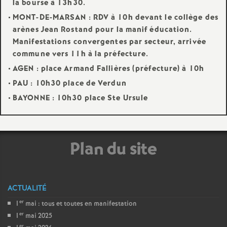
la bourse à 13h30.
é
MONT-DE-MARSAN
: RDV à 10h devant le collège des
arènes Jean Rostand pour la manif éducation.
O
Manifestations convergentes par secteur, arrivée
commune vers 11h à la préfecture.
r
AGEN
: place Armand Fallières (préfecture) à 10h
PAU
: 10h30 place de Verdun
l
BAYONNE
: 10h30 place Ste Ursule
é
a
Plan du site
n
ACTUALITÉ
s
er
1
mai : tous et toutes en manifestation
er
1
mai 2025
T
er