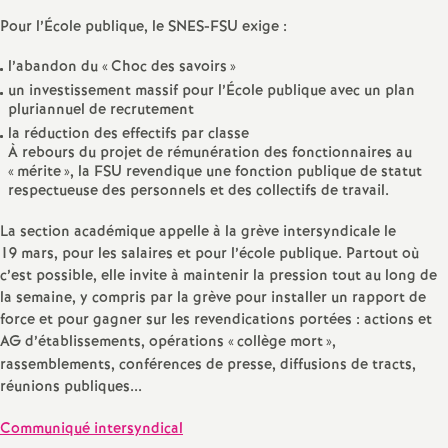
e
Pour l’École publique, le SNES-FSU exige :
m
l’abandon du «
Choc des savoirs
»
un investissement massif pour l’École publique avec un plan
e
pluriannuel de recrutement
la réduction des effectifs par classe
À rebours du projet de rémunération des fonctionnaires au
n
«
mérite
», la FSU revendique une fonction publique de statut
respectueuse des personnels et des collectifs de travail.
t
La section académique appelle à la grève intersyndicale le
19 mars, pour les salaires et pour l’école publique. Partout où
s
c’est possible, elle invite à maintenir la pression tout au long de
la semaine, y compris par la grève pour installer un rapport de
d
force et pour gagner sur les revendications portées : actions et
AG d’établissements, opérations «
collège mort
»,
e
rassemblements, conférences de presse, diffusions de tracts,
réunions publiques...
S
Communiqué intersyndical