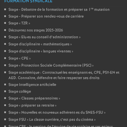
FORMATION SYNDICALE
re
Stage - Débattre de la formation et préparer sa 1
mutation
Stage - Préparer son rendez-vous de carrière
Stage «
TZR
»
Découvrez nos stages 2025-2026
Stage «
Elu
·
es au conseil d’administration
»
Stage disciplinaire «
mathématiques
»
Stage disciplinaire «
langues vivantes
»
Stage «
CPE
»
Stage «
Protection Sociale Complémentaire (PSC)
»
Stage académique : Contractuel
·
les enseignant
·
es, CPE, PSY-EN et
AED. Connaître, défendre et faire respecter ses droits
Stage Intelligence artificielle
Stage collège
Stage «
Classes préparatoires
»
Stage «
préparer sa retraite
»
Stage «
Nouvelles et nouveaux adhérent
·
es du SNES-FSU
»
Stage FSU «
La classe ouvrière, c’est pas du cinéma
»
Stage CPE - la gestion de l’équipe de vie scolaire et ses enjeux