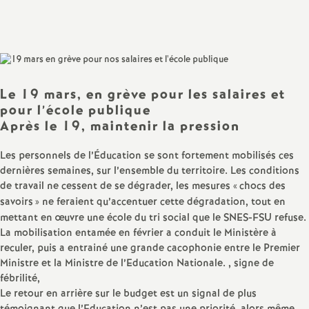
Partager
Partager
Partager
Imprimer
Envoyer
a
l'article
l'article
l'article
l'article
l'article
sur
sur
via
par
Facebook
Twitter
Addthis
email
t
i
Le 19 mars, en grève pour les salaires et
pour l’école publique
Après le 19, maintenir la pression
o
Les personnels de l’Éducation se sont fortement mobilisés ces
n
dernières semaines, sur l’ensemble du territoire. Les conditions
de travail ne cessent de se dégrader, les mesures «
chocs des
a
savoirs
» ne feraient qu’accentuer cette dégradation, tout en
mettant en œuvre une école du tri social que le SNES-FSU refuse.
l
La mobilisation entamée en février a conduit le Ministère à
reculer, puis a entrainé une grande cacophonie entre le Premier
Ministre et la Ministre de l’Education Nationale. , signe de
d
fébrilité,
Le retour en arrière sur le budget est un signal de plus