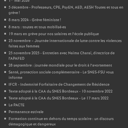
1
mai 2026
5 décembre - Professeurs, CPE, PsyEN, AED, AESH Toutes et tous en
o
grève
!
8 mars 2024 - Grève féministe
!
u
8 mars : toutes et tous mobilisé
·
es
19 mars en grève pour nos salaires et l’école publique
r
25 novembre – Journée internationale de lutte contre les violences
faites aux femmes
s
25 novembre 2025 - Entretien avec Naïma Charaï, directrice de
l’APAFED
28 septembre : journée mondiale pour le droit à l’avortement
Santé, protection sociale complémentaire - Le SNES-FSU vous
informe
IFCR - Indemnité Forfaitaire de Changement de Résidence
Texte adopté à la CAA du SNES Bordeaux - 10 novembre 2022
Texte adopté à la CAA du SNES Bordeaux - Le 17 mars 2022
Le PACTE
Permanence estivale
Formation continue en dehors du temps scolaire : un discours
démagogique et dangereux