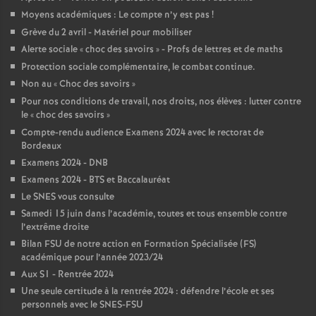
Moyens académiques : Le compte n’y est pas
!
o
Grève du 2 avril - Matériel pour mobiliser
Alerte sociale «
choc des savoirs
» - Profs de lettres et de maths
u
Protection sociale complémentaire, le combat continue.
Non au «
Choc des savoirs
»
r
Pour nos conditions de travail, nos droits, nos élèves : lutter contre
le «
choc des savoirs
»
s
Compte-rendu audience Examens 2024 avec le rectorat de
Bordeaux
Examens 2024 - DNB
Examens 2024 - BTS et Baccalauréat
Le SNES vous consulte
Samedi 15 juin dans l’académie, toutes et tous ensemble contre
l’extrême droite
Bilan FSU de notre action en Formation Spécialisée (FS)
académique pour l’année 2023/24
Aux S1 - Rentrée 2024
Une seule certitude à la rentrée 2024 : défendre l’école et ses
personnels avec le SNES-FSU