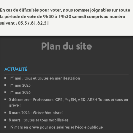
e
En cas de difficultés pour voter, nous sommes joignables sur toute
m
la période de vote de 9h30 à 19h30 samedi compris au numéro
suivant : 05.57.81.62.51
e
Plan du site
n
t
ACTUALITÉ
s
er
1
mai : tous et toutes en manifestation
er
1
mai 2025
d
er
1
mai 2026
5 décembre - Professeurs, CPE, PsyEN, AED, AESH Toutes et tous en
grève
!
e
8 mars 2024 - Grève féministe
!
8 mars : toutes et tous mobilisé
·
es
S
19 mars en grève pour nos salaires et l’école publique