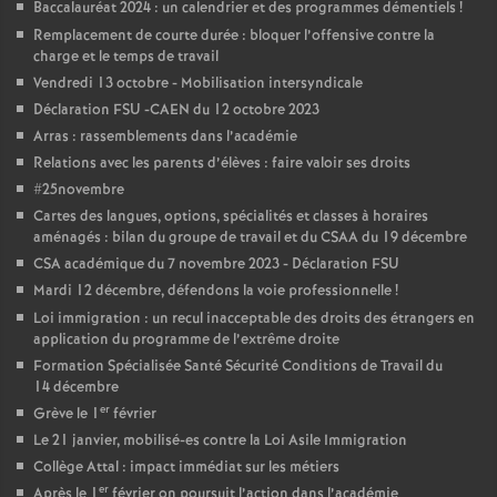
Baccalauréat 2024 : un calendrier et des programmes démentiels
!
é
Remplacement de courte durée : bloquer l’offensive contre la
charge et le temps de travail
O
Vendredi 13 octobre - Mobilisation intersyndicale
Déclaration FSU -CAEN du 12 octobre 2023
r
Arras : rassemblements dans l’académie
Relations avec les parents d’élèves : faire valoir ses droits
#25novembre
l
Cartes des langues, options, spécialités et classes à horaires
aménagés : bilan du groupe de travail et du CSAA du 19 décembre
é
CSA académique du 7 novembre 2023 - Déclaration FSU
Mardi 12 décembre, défendons la voie professionnelle
!
a
Loi immigration : un recul inacceptable des droits des étrangers en
application du programme de l’extrême droite
n
Formation Spécialisée Santé Sécurité Conditions de Travail du
14 décembre
er
Grève le 1
février
s
Le 21 janvier, mobilisé-es contre la Loi Asile Immigration
Collège Attal : impact immédiat sur les métiers
T
er
Après le 1
février on poursuit l’action dans l’académie