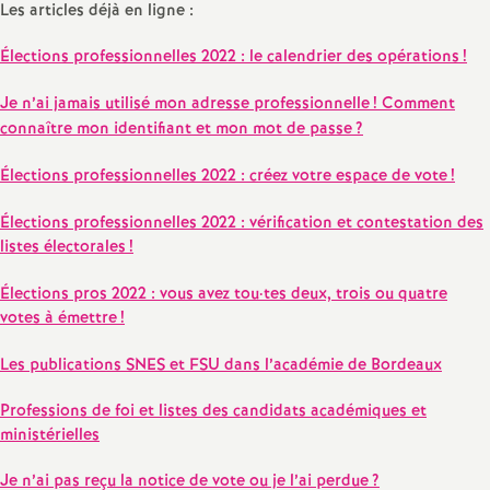
e
Les articles déjà en ligne :
s
Élections professionnelles 2022 : le calendrier des opérations
!
E
Je n’ai jamais utilisé mon adresse professionnelle
! Comment
connaître mon identifiant et mon mot de passe
?
n
Élections professionnelles 2022 : créez votre espace de vote
!
s
Élections professionnelles 2022 : vérification et contestation des
listes électorales
!
e
Élections pros 2022 : vous avez tou
·
tes deux, trois ou quatre
votes à émettre
!
i
Les publications SNES et FSU dans l’académie de Bordeaux
g
Professions de foi et listes des candidats académiques et
n
ministérielles
Je n’ai pas reçu la notice de vote ou je l’ai perdue
?