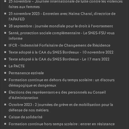
25 novembre – Journée internationale de lutte contre les violences
e
faites aux femmes
25 novembre 2025 - Entretien avec Naïma Charaï, directrice de
c
l’APAFED
28 septembre : journée mondiale pour le droit à l’avortement
o
Santé, protection sociale complémentaire - Le SNES-FSU vous
informe
IFCR - Indemnité Forfaitaire de Changement de Résidence
n
Texte adopté à la CAA du SNES Bordeaux - 10 novembre 2022
Texte adopté à la CAA du SNES Bordeaux - Le 17 mars 2022
d
Le PACTE
Permanence estivale
d
Formation continue en dehors du temps scolaire : un discours
démagogique et dangereux
e
Élections des représentant
·
e
·
s des personnels au Conseil
d’Administration
Octobre 2023 : 2 journées de grève et de mobilisation pour la
g
défense de nos métiers
Caisse de solidarité
r
Formation continue hors temps scolaire : entrer en résistance