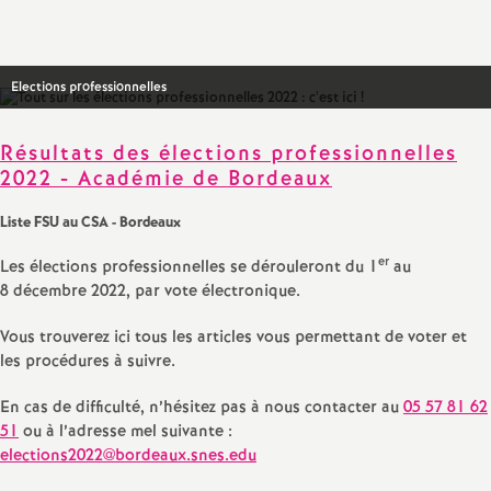
Partager
Partager
Partager
Imprimer
Envoyer
a
l'article
l'article
l'article
l'article
l'article
sur
sur
via
par
Facebook
Twitter
Addthis
email
t
Elections professionnelles
i
Résultats des élections professionnelles
2022 - Académie de Bordeaux
o
Liste FSU au CSA - Bordeaux
n
er
Les élections professionnelles se dérouleront du 1
au
8 décembre 2022, par vote électronique.
a
Vous trouverez ici tous les articles vous permettant de voter et
les procédures à suivre.
l
En cas de difficulté, n’hésitez pas à nous contacter au
05 57 81 62
d
51
ou à l’adresse mel suivante :
elections2022@bordeaux.snes.edu