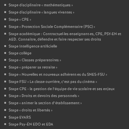
Stage disciplinaire «
mathématiques
»
Stage disciplinaire «
langues vivantes
»
Stage «
CPE
»
Stage «
Protection Sociale Complémentaire (PSC)
»
Stage académique : Contractuel
·
les enseignant
·
es, CPE, PSY-EN et
AED. Connaître, défendre et faire respecter ses droits
Stage Intelligence artificielle
Stage collège
Stage «
Classes préparatoires
»
Stage «
préparer sa retraite
»
Stage «
Nouvelles et nouveaux adhérent
·
es du SNES-FSU
»
Stage FSU «
La classe ouvrière, c’est pas du cinéma
»
Stage CPE - la gestion de l’équipe de vie scolaire et ses enjeux
Stage «
Droits et devoirs des personnels
»
Stage «
animer la section d’établissement
»
Stage «
droits et libertés
»
Stage EVARS
Stage Psy-ÉN EDO et EDA