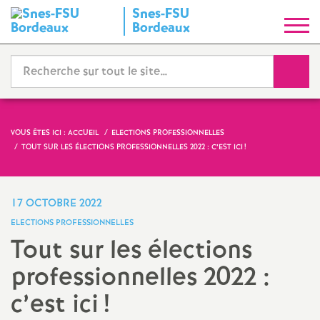
Snes-FSU
S
Bordeaux
y
Reche
n
d
VOUS ÊTES ICI :
ACCUEIL
ELECTIONS PROFESSIONNELLES
TOUT SUR LES ÉLECTIONS PROFESSIONNELLES 2022 : C’EST ICI
!
i
c
17 OCTOBRE 2022
ELECTIONS PROFESSIONNELLES
a
Tout sur les élections
professionnelles 2022 :
t
c’est ici
!
N