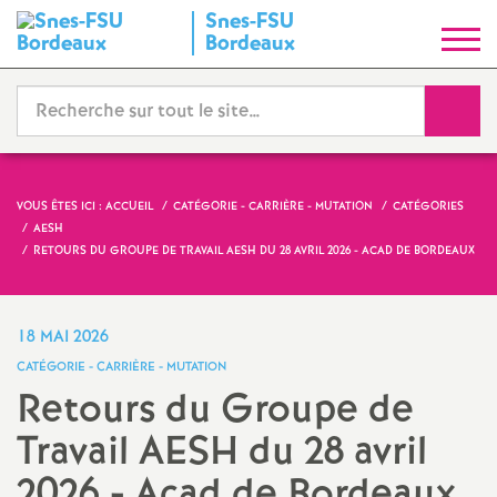
Snes-FSU
S
Bordeaux
y
Reche
n
d
VOUS ÊTES ICI :
ACCUEIL
CATÉGORIE - CARRIÈRE - MUTATION
CATÉGORIES
AESH
i
RETOURS DU GROUPE DE TRAVAIL AESH DU 28 AVRIL 2026 - ACAD DE BORDEAUX
c
18 MAI 2026
a
CATÉGORIE - CARRIÈRE - MUTATION
Retours du Groupe de
t
Travail AESH du 28 avril
N
2026 - Acad de Bordeaux