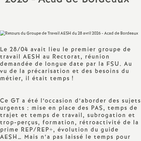
a
Partager
Partager
Partager
Imprimer
Envoyer
l'article
l'article
l'article
l'article
l'article
sur
sur
via
par
t
Facebook
Twitter
Addthis
email
i
Le 28/04 avait lieu le premier groupe de
travail AESH au Rectorat, réunion
o
demandée de longue date par la FSU. Au
vu de la précarisation et des besoins du
n
métier, il était temps
!
a
Ce GT a été l’occasion d’aborder des sujets
l
urgents : mise en place des PAS, temps de
trajet et temps de travail, subrogation et
d
trop-perçus, formation, rétroactivité de la
prime REP/REP+, évolution du guide
AESH… Mais n’a pas laissé le temps pour