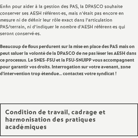
e
Enfin pour aider à la gestion des PAS, la DPASCO souhaite
conserver ses AESH référent
·
es, mais n’était pas encore en
c
mesure ni de définir leur rôle exact dans l’articulation
PAS/terrain, ni d’indiquer le nombre d’AESH référent
·
es qui
seront conservé
·
es.
o
Beaucoup de flous perdurent sur la mise en place des PAS mais on
n
peut saluer la volonté de la DPASCO de ne pas léser les AESH dans
ce processus. Le SNES-FSU et la FSU-SNUIPP vous accompagnent
d
pour garantir vos droits. Interrogation sur votre avenant, zone
d’intervention trop étendue… contactez votre syndicat
!
d
e
Condition de travail, cadrage et
g
harmonisation des pratiques
académiques
r