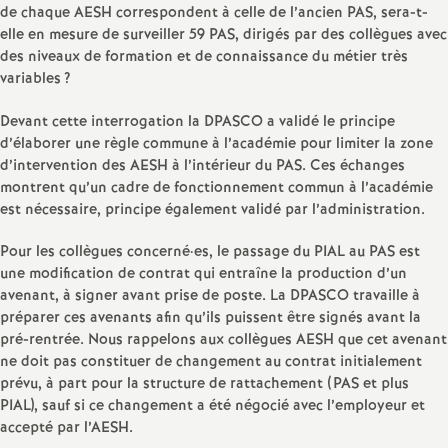
e
de chaque AESH correspondent à celle de l’ancien PAS, sera-t-
elle en mesure de surveiller 59 PAS, dirigés par des collègues avec
m
des niveaux de formation et de connaissance du métier très
variables
?
e
Devant cette interrogation la DPASCO a validé le principe
d’élaborer une règle commune à l’académie pour limiter la zone
n
d’intervention des AESH à l’intérieur du PAS. Ces échanges
montrent qu’un cadre de fonctionnement commun à l’académie
t
est nécessaire, principe également validé par l’administration.
Pour les collègues concerné
·
es, le passage du PIAL au PAS est
s
une modification de contrat qui entraîne la production d’un
avenant, à signer avant prise de poste. La DPASCO travaille à
d
préparer ces avenants afin qu’ils puissent être signés avant la
pré-rentrée. Nous rappelons aux collègues AESH que cet avenant
e
ne doit pas constituer de changement au contrat initialement
prévu, à part pour la structure de rattachement (PAS et plus
PIAL), sauf si ce changement a été négocié avec l’employeur et
S
accepté par l’AESH.