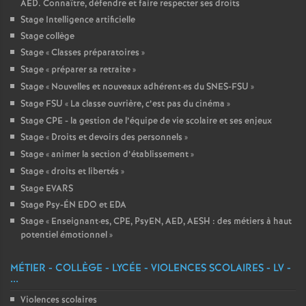
AED. Connaître, défendre et faire respecter ses droits
Stage Intelligence artificielle
Stage collège
Stage «
Classes préparatoires
»
Stage «
préparer sa retraite
»
Stage «
Nouvelles et nouveaux adhérent
·
es du SNES-FSU
»
Stage FSU «
La classe ouvrière, c’est pas du cinéma
»
Stage CPE - la gestion de l’équipe de vie scolaire et ses enjeux
Stage «
Droits et devoirs des personnels
»
Stage «
animer la section d’établissement
»
Stage «
droits et libertés
»
Stage EVARS
Stage Psy-ÉN EDO et EDA
Stage «
Enseignant
·
es, CPE, PsyEN, AED, AESH : des métiers à haut
potentiel émotionnel
»
MÉTIER - COLLÈGE - LYCÉE - VIOLENCES SCOLAIRES - LV -
...
Violences scolaires