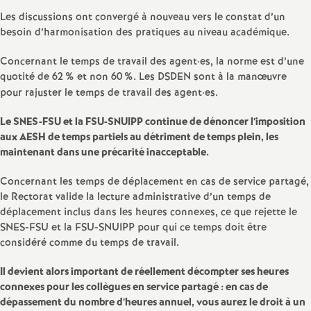
é
Les discussions ont convergé à nouveau vers le constat d’un
besoin d’harmonisation des pratiques au niveau académique.
O
Concernant le temps de travail des agent
·
es, la norme est d’une
quotité de 62
% et non 60
%. Les DSDEN sont à la manœuvre
r
pour rajuster le temps de travail des agent
·
es.
l
Le SNES-FSU et la FSU-SNUIPP continue de dénoncer l’imposition
aux AESH de temps partiels au détriment de temps plein, les
maintenant dans une précarité inacceptable.
é
Concernant les temps de déplacement en cas de service partagé,
a
le Rectorat valide la lecture administrative d’un temps de
déplacement inclus dans les heures connexes, ce que rejette le
SNES-FSU et la FSU-SNUIPP pour qui ce temps doit être
n
considéré comme du temps de travail.
s
Il devient alors important de réellement décompter ses heures
connexes pour les collègues en service partagé : en cas de
T
dépassement du nombre d’heures annuel, vous aurez le droit à un