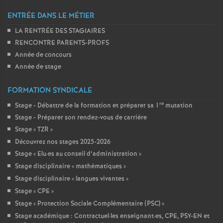
ENTRÉE DANS LE MÉTIER
LA RENTRÉE DES STAGIAIRES
RENCONTRE PARENTS-PROFS
Année de concours
Année de stage
FORMATION SYNDICALE
re
Stage - Débattre de la formation et préparer sa 1
mutation
Stage - Préparer son rendez-vous de carrière
Stage «
TZR
»
Découvrez nos stages 2025-2026
Stage «
Elu
·
es au conseil d’administration
»
Stage disciplinaire «
mathématiques
»
Stage disciplinaire «
langues vivantes
»
Stage «
CPE
»
Stage «
Protection Sociale Complémentaire (PSC)
»
Stage académique : Contractuel
·
les enseignant
·
es, CPE, PSY-EN et