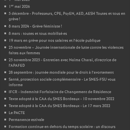
e
er
1
mai 2026
s
5 décembre - Professeurs, CPE, PsyEN, AED, AESH Toutes et tous en
grève
!
E
8 mars 2024 - Grève féministe
!
8 mars : toutes et tous mobilisé
·
es
19 mars en grève pour nos salaires et l’école publique
n
25 novembre – Journée internationale de lutte contre les violences
faites aux femmes
s
25 novembre 2025 - Entretien avec Naïma Charaï, directrice de
l’APAFED
e
28 septembre : journée mondiale pour le droit à l’avortement
Santé, protection sociale complémentaire - Le SNES-FSU vous
informe
i
IFCR - Indemnité Forfaitaire de Changement de Résidence
Texte adopté à la CAA du SNES Bordeaux - 10 novembre 2022
g
Texte adopté à la CAA du SNES Bordeaux - Le 17 mars 2022
Le PACTE
n
Permanence estivale
Formation continue en dehors du temps scolaire : un discours