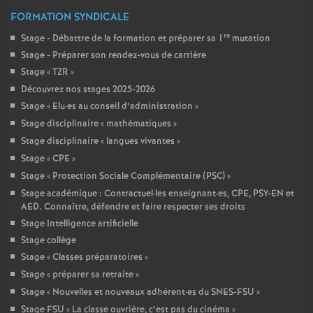
FORMATION SYNDICALE
re
Stage - Débattre de la formation et préparer sa 1
mutation
Stage - Préparer son rendez-vous de carrière
Stage «
TZR
»
Découvrez nos stages 2025-2026
Stage «
Elu
·
es au conseil d’administration
»
Stage disciplinaire «
mathématiques
»
Stage disciplinaire «
langues vivantes
»
Stage «
CPE
»
Stage «
Protection Sociale Complémentaire (PSC)
»
Stage académique : Contractuel
·
les enseignant
·
es, CPE, PSY-EN et
AED. Connaître, défendre et faire respecter ses droits
Stage Intelligence artificielle
Stage collège
Stage «
Classes préparatoires
»
Stage «
préparer sa retraite
»
Stage «
Nouvelles et nouveaux adhérent
·
es du SNES-FSU
»
Stage FSU «
La classe ouvrière, c’est pas du cinéma
»