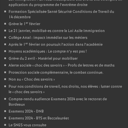
e
application du programme de l’extrême droite
Formation Spécialisée Santé Sécurité Conditions de Travail du
14 décembre
c
er
Grève le 1
février
Le 21 janvier, mobilisé-es contre la Loi Asile Immigration
o
Collège Attal : impact immédiat sur les métiers
er
Après le 1
février on poursuit l’action dans l’académie
n
Moyens académiques : Le compte n’y est pas
!
Grève du 2 avril - Matériel pour mobiliser
d
Alerte sociale «
choc des savoirs
» - Profs de lettres et de maths
Protection sociale complémentaire, le combat continue.
d
Non au «
Choc des savoirs
»
Pour nos conditions de travail, nos droits, nos élèves : lutter contre
e
le «
choc des savoirs
»
Compte-rendu audience Examens 2024 avec le rectorat de
Bordeaux
g
Examens 2024 - DNB
Examens 2024 - BTS et Baccalauréat
r
Le SNES vous consulte