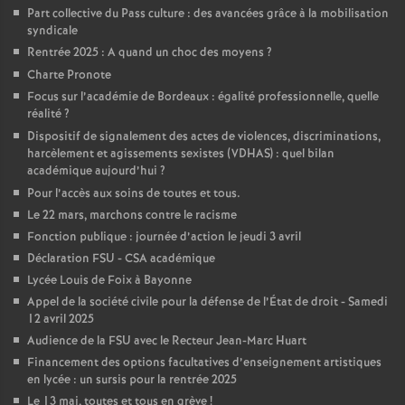
Part collective du Pass culture : des avancées grâce à la mobilisation
o
syndicale
Rentrée 2025 : A quand un choc des moyens
?
u
Charte Pronote
Focus sur l’académie de Bordeaux : égalité professionnelle, quelle
réalité
?
r
Dispositif de signalement des actes de violences, discriminations,
harcèlement et agissements sexistes (VDHAS) : quel bilan
s
académique aujourd’hui
?
Pour l’accès aux soins de toutes et tous.
Le 22 mars, marchons contre le racisme
Fonction publique : journée d’action le jeudi 3 avril
Déclaration FSU - CSA académique
Lycée Louis de Foix à Bayonne
Appel de la société civile pour la défense de l’État de droit - Samedi
12 avril 2025
Audience de la FSU avec le Recteur Jean-Marc Huart
Financement des options facultatives d’enseignement artistiques
en lycée : un sursis pour la rentrée 2025
Le 13 mai, toutes et tous en grève
!