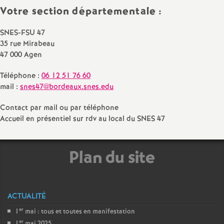
Votre section départementale :
a
SNES-FSU 47
t
35 rue Mirabeau
47 000 Agen
i
Téléphone :
06 12 51 76 60
mail :
snes47@bordeaux.snes.edu
o
Contact par mail ou par téléphone
n
Accueil en présentiel sur rdv au local du SNES 47
a
Plan du site
l
d
ACTUALITÉ
er
1
mai : tous et toutes en manifestation
er
1
mai 2025