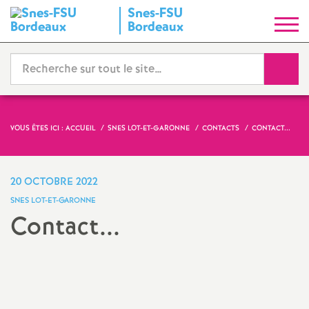
Snes-FSU
S
Bordeaux
y
Reche
n
d
VOUS ÊTES ICI :
ACCUEIL
SNES LOT-ET-GARONNE
CONTACTS
CONTACT...
i
20 OCTOBRE 2022
c
SNES LOT-ET-GARONNE
Contact...
a
Partager
Partager
Partager
Imprimer
Envoyer
t
l'article
l'article
l'article
l'article
l'article
sur
sur
via
par
Facebook
Twitter
Addthis
email
N