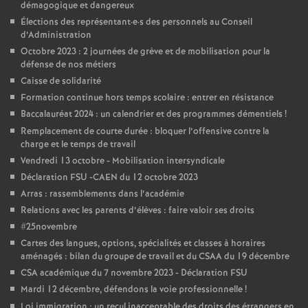
e
démagogique et dangereux
Élections des représentant
·
e
·
s des personnels au Conseil
m
d’Administration
Octobre 2023 : 2 journées de grève et de mobilisation pour la
défense de nos métiers
e
Caisse de solidarité
Formation continue hors temps scolaire : entrer en résistance
n
Baccalauréat 2024 : un calendrier et des programmes démentiels
!
Remplacement de courte durée : bloquer l’offensive contre la
t
charge et le temps de travail
Vendredi 13 octobre - Mobilisation intersyndicale
s
Déclaration FSU -CAEN du 12 octobre 2023
Arras : rassemblements dans l’académie
d
Relations avec les parents d’élèves : faire valoir ses droits
#25novembre
Cartes des langues, options, spécialités et classes à horaires
e
aménagés : bilan du groupe de travail et du CSAA du 19 décembre
CSA académique du 7 novembre 2023 - Déclaration FSU
S
Mardi 12 décembre, défendons la voie professionnelle
!
Loi immigration : un recul inacceptable des droits des étrangers en