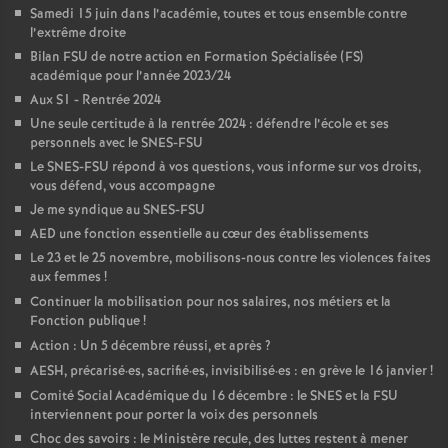
Samedi 15 juin dans l’académie, toutes et tous ensemble contre
é
l’extrême droite
Bilan FSU de notre action en Formation Spécialisée (FS)
O
académique pour l’année 2023/24
Aux S1 - Rentrée 2024
r
Une seule certitude à la rentrée 2024 : défendre l’école et ses
personnels avec le SNES-FSU
Le SNES-FSU répond à vos questions, vous informe sur vos droits,
l
vous défend, vous accompagne
Je me syndique au SNES-FSU
é
AED une fonction essentielle au cœur des établissements
Le 23 et le 25 novembre, mobilisons-nous contre les violences faites
a
aux femmes
!
Continuer la mobilisation pour nos salaires, nos métiers et la
Fonction publique
!
n
Action : Un 5 décembre réussi, et après
?
AESH, précarisé
·
es, sacrifié
·
es, invisibilisé
·
es : en grève le 16 janvier
!
s
Comité Social Académique du 16 décembre : le SNES et la FSU
interviennent pour porter la voix des personnels
T
Choc des savoirs : le Ministère recule, des luttes restent à mener